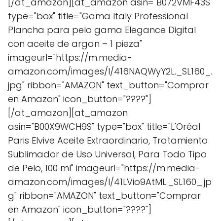
[/at_amazon][at_amazon asin="B072VMF43S"
type="box" title="Gama Italy Professional
Plancha para pelo gama Elegance Digital
con aceite de argan – 1 pieza"
imageurl="https://m.media-
amazon.com/images/I/416NAQWyY2L._SL160_.
jpg" ribbon="AMAZON" text_button="Comprar
en Amazon" icon_button="????"]
[/at_amazon][at_amazon
asin="B00X9WCH9S" type="box" title="L'Oréal
Paris Elvive Aceite Extraordinario, Tratamiento
Sublimador de Uso Universal, Para Todo Tipo
de Pelo, 100 ml" imageurl="https://m.media-
amazon.com/images/I/41LVio9AtML._SL160_.jp
g" ribbon="AMAZON" text_button="Comprar
en Amazon" icon_button="????"]