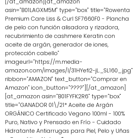
[/at_amazon][at_amazon
asin="B01LAGXM5M" type="box" title="Rowenta
Premium Care Liss & Curl SF7660F0 - Plancha
de pelo con función alisadora y rizadora,
recubrimiento de cashmere Keratin con
aceite de argán, generador de iones,
protección cabello"
imageurl="https://m.media-
amazon.com/images/I/31HYefi2-jL._SL160_.jpg"
ribbon="AMAZON" text_button="Comprar en
Amazon" icon_button="????"][/at_amazon]
[at_amazon asin="B01FYFK2R6" type="box"
title="GANADOR 01\/21* Aceite de Argán
ORGÁNICO Certificado Vegano 100ml - 100%
Puro, Nativo y Prensado en Frío - Cuidado
Hidratante Antiarrugas para Piel, Pelo y Uñas