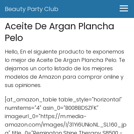
Beauty Party Club
Aceite De Argan Plancha
Pelo
Hello, En el siguiente producto te exponemos
lo mejor de Aceite De Argan Plancha Pelo. Te
dejamos un corto listado de los mejores
modelos de Amazon para comprar online y
sus opiniones.
[at_amazon_table table_style="horizontal"
numitems="4" asin_0="B008BDSZFK"
imageurl_0="https://m.media-
amazon.com/images/I/31Yi6UNioNL._SL160_.jp
g" title_0="Remington Shine Therapy S8500 -