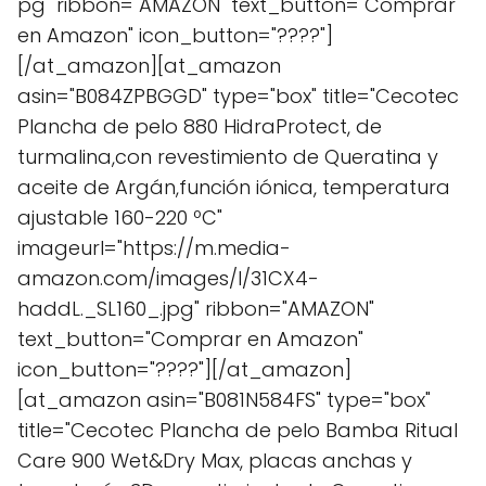
pg" ribbon="AMAZON" text_button="Comprar
en Amazon" icon_button="????"]
[/at_amazon][at_amazon
asin="B084ZPBGGD" type="box" title="Cecotec
Plancha de pelo 880 HidraProtect, de
turmalina,con revestimiento de Queratina y
aceite de Argán,función iónica, temperatura
ajustable 160-220 ºC"
imageurl="https://m.media-
amazon.com/images/I/31CX4-
haddL._SL160_.jpg" ribbon="AMAZON"
text_button="Comprar en Amazon"
icon_button="????"][/at_amazon]
[at_amazon asin="B081N584FS" type="box"
title="Cecotec Plancha de pelo Bamba Ritual
Care 900 Wet&Dry Max, placas anchas y