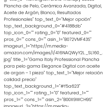
Plancha de Pelo, Cerámica Avanzada, Digital,
Aceite de Argán, Blanco, Resultados
Profesionales" top_text_0="Mejor opción"
top_text_background_0="#4188db"
top_icon_0="" rating_0="0" featured_0=""
pros_0="" cons_0="" asin_1="B072VMF43S"
imageurl_1="https://m.media-
amazon.com/images/I/416NAQWyY2L._SL160_.
jpg" title_1="Gama Italy Professional Plancha
para pelo gama Elegance Digital con aceite
de argan – 1 pieza" top_text_1="Mejor relación
calidad precio"
top_text_background_1="#f5a623"
top_icon_1="" rating_1="0" featured_1=""
pros_1="" cons_1="" asin_2="B00X9WCH9S"
imageurl_2="https://m.media-