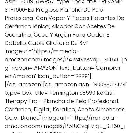
asin="B0896JWR57" type="box" title="REVAMP
ST-1600-EU Progloss Plancha De Pelo
Profesional Con Vapor Y Placas Flotantes De
Cerámica Iónica, Alisador Con Aceites De
Queratina, Coco Y Argán Para Cuidar El
Cabello, Cable Giratorio De 3M"
imageurl="https://m.media-
amazon.com/images/I/41v4VIvwajL._SL160_.jp
g" ribbon="AMAZON" text_button="Comprar
en Amazon" icon_button="????"]
[/at_amazon][at_amazon asin="B008SO7JZ4"
type="box" title="Remington S8590 Keratin
Therapy Pro - Plancha de Pelo Profesional,
Cerámica, Digital, Keratina, Aceite Almendras,
Color Bronce" imageurl="https://m.media-
amazon.com/images/I/51UCvqHZjqL._SL160_.j