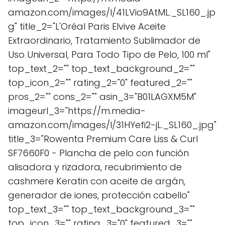
amazon.com/images/I/41LVio9AtML._SL160_.jp
g" title_2="L'Oréal Paris Elvive Aceite
Extraordinario, Tratamiento Sublimador de
Uso Universal, Para Todo Tipo de Pelo, 100 ml"
top_text_2="" top_text_background_2=""
top_icon_2="" rating_2="0" featured_2=""
pros_2="" cons_2="" asin_3="B01LAGXM5M"
imageurl_3="https://m.media-
amazon.com/images/I/31HYefi2-jL._SL160_.jpg"
title_3="Rowenta Premium Care Liss & Curl
SF7660F0 - Plancha de pelo con función
alisadora y rizadora, recubrimiento de
cashmere Keratin con aceite de argán,
generador de iones, protección cabello"
top_text_3="" top_text_background_3=""
top_icon_3="" rating_3="0" featured_3=""