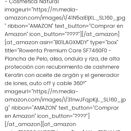
- Cosmética Natural"
imageurl="https://m.media-
amazon.com/images/I/41N5aIEljXL._SL160_.jpg
" ribbon="AMAZON" text_button="Comprar en
Amazon" icon_button="????"][/at_amazon]
[at_amazon asin="B01LAGXMDY" type="box"
title="Rowenta Premium Care SF7460F0 -
Plancha de Pelo, alisa, ondula y riza, de alta
protección con recubrimiento de cashmere
Keratin con aceite de argán y el generador
de Iones, auto off y cable 360º"
imageurl="https://m.media-
amazon.com/images/I/31nwJFqpKjL._SL160_.jp
g" ribbon="AMAZON" text_button="Comprar
en Amazon" icon_button="????"]
[/at_amazon][at_amazon