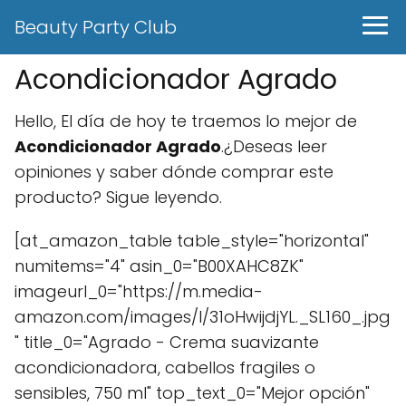
Beauty Party Club
Acondicionador Agrado
Hello, El día de hoy te traemos lo mejor de
Acondicionador Agrado
.¿Deseas leer
opiniones y saber dónde comprar este
producto? Sigue leyendo.
[at_amazon_table table_style="horizontal"
numitems="4" asin_0="B00XAHC8ZK"
imageurl_0="https://m.media-
amazon.com/images/I/31oHwijdjYL._SL160_.jpg
" title_0="Agrado - Crema suavizante
acondicionadora, cabellos fragiles o
sensibles, 750 ml" top_text_0="Mejor opción"