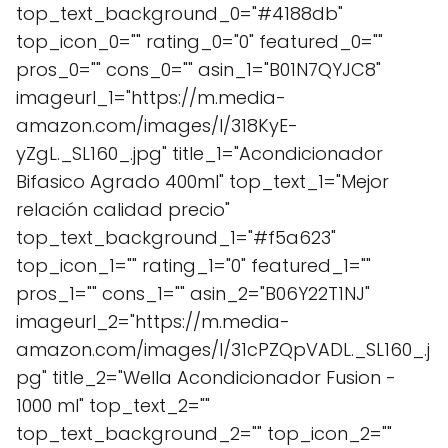
top_text_background_0="#4188db"
top_icon_0="" rating_0="0" featured_0=""
pros_0="" cons_0="" asin_1="B01N7QYJC8"
imageurl_1="https://m.media-
amazon.com/images/I/318KyE-
yZgL._SL160_.jpg" title_1="Acondicionador
Bifasico Agrado 400ml" top_text_1="Mejor
relación calidad precio"
top_text_background_1="#f5a623"
top_icon_1="" rating_1="0" featured_1=""
pros_1="" cons_1="" asin_2="B06Y22T1NJ"
imageurl_2="https://m.media-
amazon.com/images/I/31cPZQpVADL._SL160_.j
pg" title_2="Wella Acondicionador Fusion -
1000 ml" top_text_2=""
top_text_background_2="" top_icon_2=""