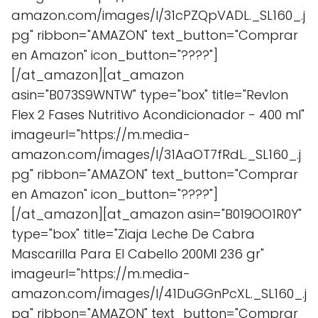
amazon.com/images/I/31cPZQpVADL._SL160_.j
pg" ribbon="AMAZON" text_button="Comprar
en Amazon" icon_button="????"]
[/at_amazon][at_amazon
asin="B073S9WNTW" type="box" title="Revlon
Flex 2 Fases Nutritivo Acondicionador - 400 ml"
imageurl="https://m.media-
amazon.com/images/I/31AaOT7fRdL._SL160_.j
pg" ribbon="AMAZON" text_button="Comprar
en Amazon" icon_button="????"]
[/at_amazon][at_amazon asin="B019OO1R0Y"
type="box" title="Ziaja Leche De Cabra
Mascarilla Para El Cabello 200Ml 236 gr"
imageurl="https://m.media-
amazon.com/images/I/41DuGGnPcXL._SL160_.j
pg" ribbon="AMAZON" text_button="Comprar