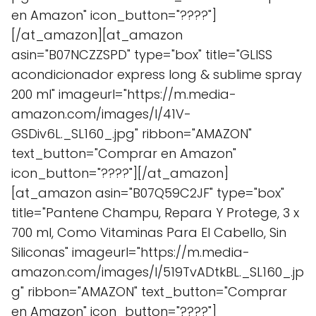
en Amazon" icon_button="????"]
[/at_amazon][at_amazon
asin="B07NCZZSPD" type="box" title="GLISS
acondicionador express long & sublime spray
200 ml" imageurl="https://m.media-
amazon.com/images/I/41V-
GSDiv6L._SL160_.jpg" ribbon="AMAZON"
text_button="Comprar en Amazon"
icon_button="????"][/at_amazon]
[at_amazon asin="B07Q59C2JF" type="box"
title="Pantene Champu, Repara Y Protege, 3 x
700 ml, Como Vitaminas Para El Cabello, Sin
Siliconas" imageurl="https://m.media-
amazon.com/images/I/519TvADtkBL._SL160_.jp
g" ribbon="AMAZON" text_button="Comprar
en Amazon" icon_button="????"]