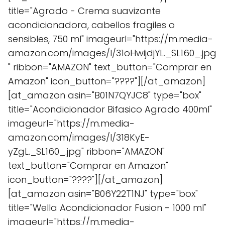
title="Agrado - Crema suavizante
acondicionadora, cabellos fragiles o
sensibles, 750 ml" imageurl="https://m.media-
amazon.com/images/I/31oHwijdjYL._SL160_.jpg
" ribbon="AMAZON" text_button="Comprar en
Amazon" icon_button="????"][/at_amazon]
[at_amazon asin="B01N7QYJC8" type="box"
title="Acondicionador Bifasico Agrado 400ml"
imageurl="https://m.media-
amazon.com/images/I/318KyE-
yZgL._SL160_.jpg" ribbon="AMAZON"
text_button="Comprar en Amazon"
icon_button="????"][/at_amazon]
[at_amazon asin="B06Y22T1NJ" type="box"
title="Wella Acondicionador Fusion - 1000 ml"
imageurl="https://m.media-