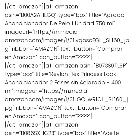
[/at_amazon][at_amazon
asin="B00A2AHEGQ" type="box" title="Agrado
Acondicionador De Pelo 1 Unidad 750 ml"
imageurl="https://m.media-
amazon.com/images/I/31lvqoscEGL._SL160_.jp
g" ribbon="AMAZON" text_button="Comprar
en Amazon" icon_button="????"]
[/at_amazon][at_amazon asin="B073S9TLSP"
type="box" title="Revlon Flex Princess Look
Acondicionador 2 Fases sin Aclarado - 400
ml" imageurl="https://m.media-
amazon.com/images/I/31LGCLwR1OL._SL160_.j
pg" ribbon="AMAZON" text_button="Comprar
en Amazon" icon_button="????"]
[/at_amazon][at_amazon
asin="B086SXHG23" type="box" title="Aceite