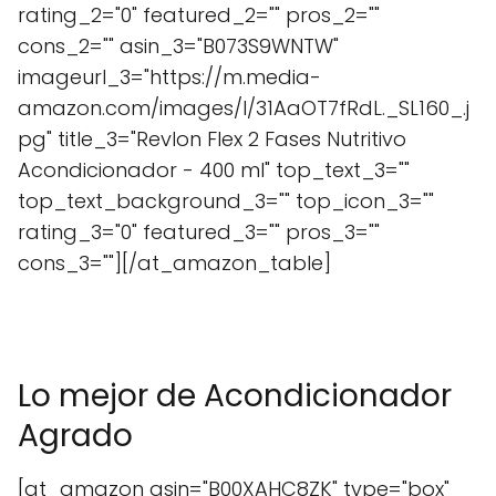
rating_2="0" featured_2="" pros_2=""
cons_2="" asin_3="B073S9WNTW"
imageurl_3="https://m.media-
amazon.com/images/I/31AaOT7fRdL._SL160_.j
pg" title_3="Revlon Flex 2 Fases Nutritivo
Acondicionador - 400 ml" top_text_3=""
top_text_background_3="" top_icon_3=""
rating_3="0" featured_3="" pros_3=""
cons_3=""][/at_amazon_table]
Lo mejor de Acondicionador
Agrado
[at_amazon asin="B00XAHC8ZK" type="box"