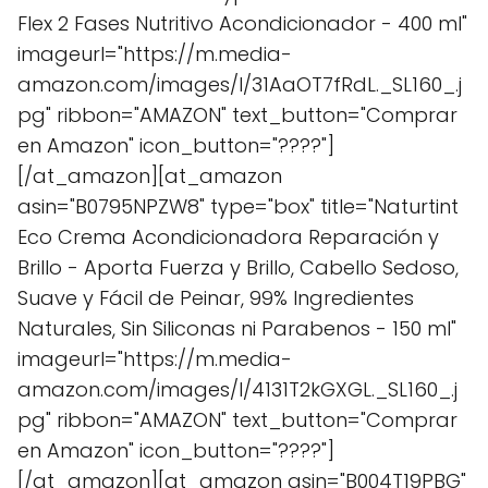
Flex 2 Fases Nutritivo Acondicionador - 400 ml"
imageurl="https://m.media-
amazon.com/images/I/31AaOT7fRdL._SL160_.j
pg" ribbon="AMAZON" text_button="Comprar
en Amazon" icon_button="????"]
[/at_amazon][at_amazon
asin="B0795NPZW8" type="box" title="Naturtint
Eco Crema Acondicionadora Reparación y
Brillo - Aporta Fuerza y Brillo, Cabello Sedoso,
Suave y Fácil de Peinar, 99% Ingredientes
Naturales, Sin Siliconas ni Parabenos - 150 ml"
imageurl="https://m.media-
amazon.com/images/I/4131T2kGXGL._SL160_.j
pg" ribbon="AMAZON" text_button="Comprar
en Amazon" icon_button="????"]
[/at_amazon][at_amazon asin="B004T19PBG"