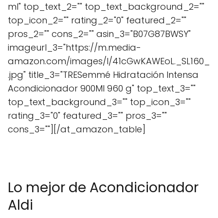
ml" top_text_2="" top_text_background_2=""
top_icon_2="" rating_2="0" featured_2=""
pros_2="" cons_2="" asin_3="B07G87BWSY"
imageurl_3="https://m.media-
amazon.com/images/I/41cGwKAWEoL._SL160_
.jpg" title_3="TRESemmé Hidratación Intensa
Acondicionador 900Ml 960 g" top_text_3=""
top_text_background_3="" top_icon_3=""
rating_3="0" featured_3="" pros_3=""
cons_3=""][/at_amazon_table]
Lo mejor de Acondicionador
Aldi