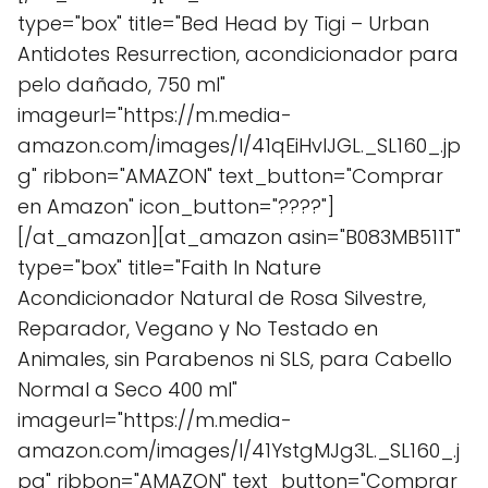
type="box" title="Bed Head by Tigi – Urban
Antidotes Resurrection, acondicionador para
pelo dañado, 750 ml"
imageurl="https://m.media-
amazon.com/images/I/41qEiHvlJGL._SL160_.jp
g" ribbon="AMAZON" text_button="Comprar
en Amazon" icon_button="????"]
[/at_amazon][at_amazon asin="B083MB511T"
type="box" title="Faith In Nature
Acondicionador Natural de Rosa Silvestre,
Reparador, Vegano y No Testado en
Animales, sin Parabenos ni SLS, para Cabello
Normal a Seco 400 ml"
imageurl="https://m.media-
amazon.com/images/I/41YstgMJg3L._SL160_.j
pg" ribbon="AMAZON" text_button="Comprar