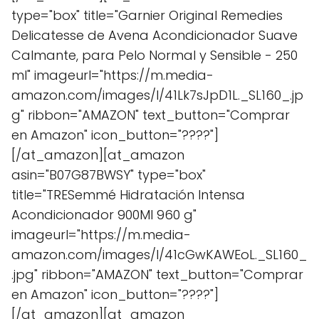
type="box" title="Garnier Original Remedies
Delicatesse de Avena Acondicionador Suave
Calmante, para Pelo Normal y Sensible - 250
ml" imageurl="https://m.media-
amazon.com/images/I/41Lk7sJpD1L._SL160_.jp
g" ribbon="AMAZON" text_button="Comprar
en Amazon" icon_button="????"]
[/at_amazon][at_amazon
asin="B07G87BWSY" type="box"
title="TRESemmé Hidratación Intensa
Acondicionador 900Ml 960 g"
imageurl="https://m.media-
amazon.com/images/I/41cGwKAWEoL._SL160_
.jpg" ribbon="AMAZON" text_button="Comprar
en Amazon" icon_button="????"]
[/at_amazon][at_amazon