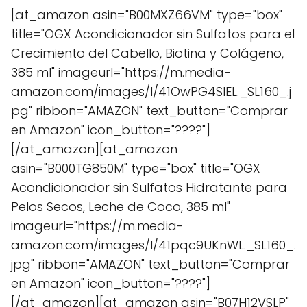
[at_amazon asin="B00MXZ66VM" type="box"
title="OGX Acondicionador sin Sulfatos para el
Crecimiento del Cabello, Biotina y Colágeno,
385 ml" imageurl="https://m.media-
amazon.com/images/I/41OwPG4SIEL._SL160_.j
pg" ribbon="AMAZON" text_button="Comprar
en Amazon" icon_button="????"]
[/at_amazon][at_amazon
asin="B000TG850M" type="box" title="OGX
Acondicionador sin Sulfatos Hidratante para
Pelos Secos, Leche de Coco, 385 ml"
imageurl="https://m.media-
amazon.com/images/I/41pqc9UKnWL._SL160_.
jpg" ribbon="AMAZON" text_button="Comprar
en Amazon" icon_button="????"]
[/at_amazon][at_amazon asin="B07H12VSLP"