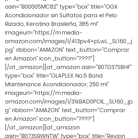
asin="B00605MC82" type="box" title="OGX
Acondicionador sin Sulfatos para el Pelo
Rizado, Keratina Brasileña, 385 ml"
imageurl="https://m.media-
amazon.com/images/I/413pv4+pLwL._SL160_.j
pg" ribbon="AMAZON" text_button="Comprar
en Amazon" icon_button="????"]
[/at_amazon][at_amazon asin="B07D37SBHF"
type="box" title="OLAPLEX No.5 Bond
Maintenance Acondicionador, 250 ml"
imageurl="https://m.media-
amazon.com/images/I/31kBAD0POIL._SL160_.jp
g" ribbon="AMAZON" text_button="Comprar
en Amazon" icon_button="????"]
[/at_amazon][at_amazon
asin="B073S9WNTW" type="box" title="Revlon