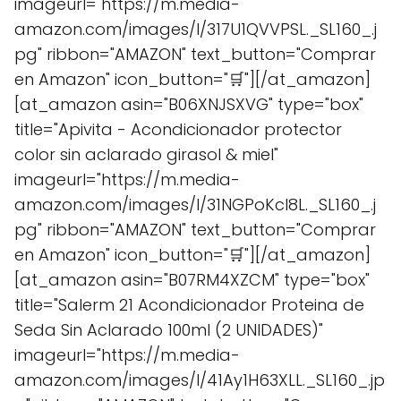
imageurl="https://m.media-
amazon.com/images/I/317U1QVVPSL._SL160_.j
pg" ribbon="AMAZON" text_button="Comprar
en Amazon" icon_button="🛒"][/at_amazon]
[at_amazon asin="B06XNJSXVG" type="box"
title="Apivita - Acondicionador protector
color sin aclarado girasol & miel"
imageurl="https://m.media-
amazon.com/images/I/31NGPoKcl8L._SL160_.j
pg" ribbon="AMAZON" text_button="Comprar
en Amazon" icon_button="🛒"][/at_amazon]
[at_amazon asin="B07RM4XZCM" type="box"
title="Salerm 21 Acondicionador Proteina de
Seda Sin Aclarado 100ml (2 UNIDADES)"
imageurl="https://m.media-
amazon.com/images/I/41Ay1H63XLL._SL160_.jp