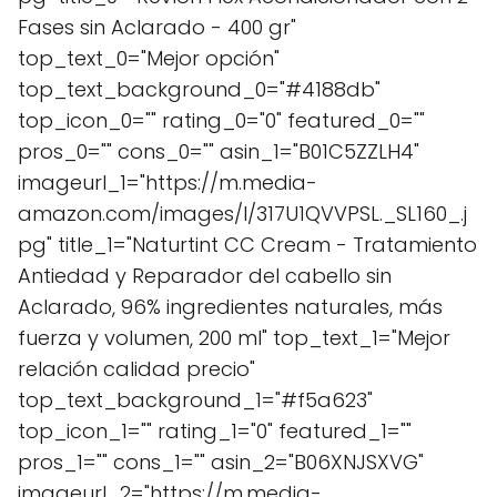
Fases sin Aclarado - 400 gr"
top_text_0="Mejor opción"
top_text_background_0="#4188db"
top_icon_0="" rating_0="0" featured_0=""
pros_0="" cons_0="" asin_1="B01C5ZZLH4"
imageurl_1="https://m.media-
amazon.com/images/I/317U1QVVPSL._SL160_.j
pg" title_1="Naturtint CC Cream - Tratamiento
Antiedad y Reparador del cabello sin
Aclarado, 96% ingredientes naturales, más
fuerza y volumen, 200 ml" top_text_1="Mejor
relación calidad precio"
top_text_background_1="#f5a623"
top_icon_1="" rating_1="0" featured_1=""
pros_1="" cons_1="" asin_2="B06XNJSXVG"
imageurl_2="https://m.media-