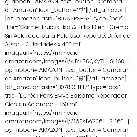
g" ribbon="AMAZON" text_button="Comprar
en Amazon" icon_button="🛒"][/at_amazon]
[at_amazon asin="B07NSPSB5X" type="box"
title="Garnier Fructis Liso & Brillo 10 en 1 Crema
Sin Aclarado para Pelo Liso, Rebelde, Difícil de
Alisar - 3 Unidades x 400 ml"
imageurl="https://m.media-
amazon.com/images/I/41Y+76QKyTL._SL160_.j
pg" ribbon="AMAZON" text_button="Comprar
en Amazon" icon_button="🛒"][/at_amazon]
[at_amazon asin="B078KSTF17" type="box"
title="L'Oréal Paris Elvive Balsamo Reparador
Cica sin Aclarado - 150 ml"
imageurl="https://m.media-
amazon.com/images/I/316PstW226L._SL160_.j
pg" ribbon="AMAZON" text_button="Comprar