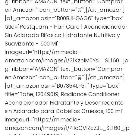
g" ribbon="AMAZON" text_button="Comprar
en Amazon" icon_button="🛒"][/at_amazon]
[at_amazon asin="B00BJHGAG6" type="box"
title="Postquam - Hair Care | Acondicionador
Sin Aclarado Bifasico Hidratante Nutritivo y
Suavizante - 500 Ml"
imageurl="https://m.media-
amazon.com/images/I/31KzclM0YsL._SL160_.jp
g" ribbon="AMAZON" text_button="Comprar
en Amazon" icon_button="🛒"][/at_amazon]
[at_amazon asin="B07354LF5T" type="box"
title="Tahe, 12049019, Radiance Conditioner
Acondicionador Hidratante y Desenredante
sin Aclarado para Cabellos Gruesos, 100 ml"
imageurl="https://m.media-
amazon.com/images/I/41cQVIZcZJL._SL160_.jp