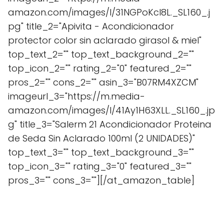
amazon.com/images/I/31NGPoKcl8L._SL160_.j
pg" title_2="Apivita - Acondicionador
protector color sin aclarado girasol & miel"
top_text_2="" top_text_background_2=""
top_icon_2="" rating_2="0" featured_2=""
pros_2="" cons_2="" asin_3="B07RM4XZCM"
imageurl_3="https://m.media-
amazon.com/images/I/41Ay1H63XLL._SL160_.jp
g" title_3="Salerm 21 Acondicionador Proteina
de Seda Sin Aclarado 100ml (2 UNIDADES)"
top_text_3="" top_text_background_3=""
top_icon_3="" rating_3="0" featured_3=""
pros_3="" cons_3=""][/at_amazon_table]