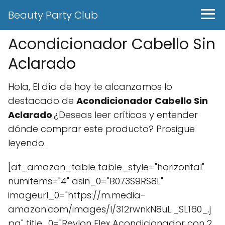
Beauty Party Club
Acondicionador Cabello Sin
Aclarado
Hola, El día de hoy te alcanzamos lo
destacado de
Acondicionador Cabello Sin
Aclarado
.¿Deseas leer críticas y entender
dónde comprar este producto? Prosigue
leyendo.
[at_amazon_table table_style="horizontal"
numitems="4" asin_0="B073S9RS8L"
imageurl_0="https://m.media-
amazon.com/images/I/312rwnkN8uL._SL160_.j
pg" title_0="Revlon Flex Acondicionador con 2