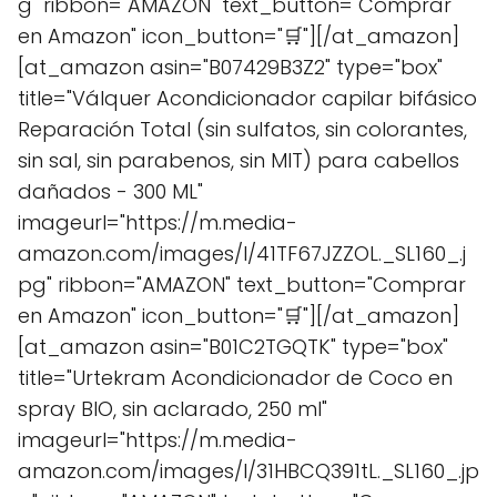
g" ribbon="AMAZON" text_button="Comprar
en Amazon" icon_button="🛒"][/at_amazon]
[at_amazon asin="B07429B3Z2" type="box"
title="Válquer Acondicionador capilar bifásico
Reparación Total (sin sulfatos, sin colorantes,
sin sal, sin parabenos, sin MIT) para cabellos
dañados - 300 ML"
imageurl="https://m.media-
amazon.com/images/I/41TF67JZZOL._SL160_.j
pg" ribbon="AMAZON" text_button="Comprar
en Amazon" icon_button="🛒"][/at_amazon]
[at_amazon asin="B01C2TGQTK" type="box"
title="Urtekram Acondicionador de Coco en
spray BIO, sin aclarado, 250 ml"
imageurl="https://m.media-
amazon.com/images/I/31HBCQ391tL._SL160_.jp