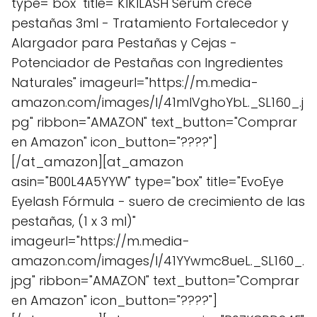
type="box" title="KIKILASH Sérum crece
pestañas 3ml - Tratamiento Fortalecedor y
Alargador para Pestañas y Cejas -
Potenciador de Pestañas con Ingredientes
Naturales" imageurl="https://m.media-
amazon.com/images/I/41mlVghoYbL._SL160_.j
pg" ribbon="AMAZON" text_button="Comprar
en Amazon" icon_button="????"]
[/at_amazon][at_amazon
asin="B00L4A5YYW" type="box" title="EvoEye
Eyelash Fórmula - suero de crecimiento de las
pestañas, (1 x 3 ml)"
imageurl="https://m.media-
amazon.com/images/I/41YYwmc8ueL._SL160_.
jpg" ribbon="AMAZON" text_button="Comprar
en Amazon" icon_button="????"]