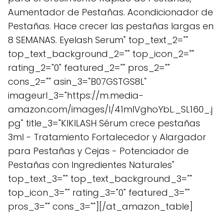
Aumentador de Pestañas. Acondicionador de
Pestañas. Hace crecer las pestañas largas en
8 SEMANAS. Eyelash Serum" top_text_2=""
top_text_background_2="" top_icon_2=""
rating_2="0" featured_2="" pros_2=""
cons_2="" asin_3="B07GSTGS8L"
imageurl_3="https://m.media-
amazon.com/images/I/41mlVghoYbL._SL160_.j
pg" title_3="KIKILASH Sérum crece pestañas
3ml - Tratamiento Fortalecedor y Alargador
para Pestañas y Cejas - Potenciador de
Pestañas con Ingredientes Naturales"
top_text_3="" top_text_background_3=""
top_icon_3="" rating_3="0" featured_3=""
pros_3="" cons_3=""][/at_amazon_table]