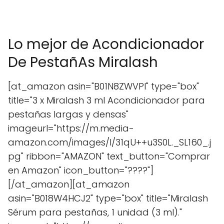
Lo mejor de Acondicionador
De PestañAs Miralash
[at_amazon asin="B01N8ZWVPI" type="box"
title="3 x Miralash 3 ml Acondicionador para
pestañas largas y densas"
imageurl="https://m.media-
amazon.com/images/I/31qU++u3S0L._SL160_.j
pg" ribbon="AMAZON" text_button="Comprar
en Amazon" icon_button="????"]
[/at_amazon][at_amazon
asin="B018W4HCJ2" type="box" title="Miralash
Sérum para pestañas, 1 unidad (3 ml)."