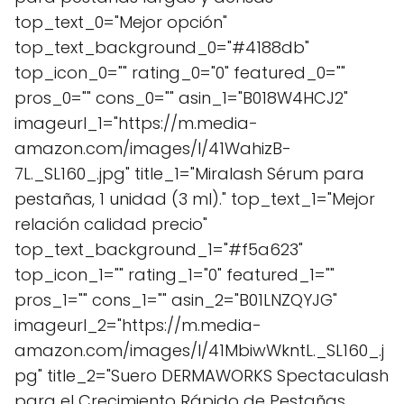
top_text_0="Mejor opción"
top_text_background_0="#4188db"
top_icon_0="" rating_0="0" featured_0=""
pros_0="" cons_0="" asin_1="B018W4HCJ2"
imageurl_1="https://m.media-
amazon.com/images/I/41WahizB-
7L._SL160_.jpg" title_1="Miralash Sérum para
pestañas, 1 unidad (3 ml)." top_text_1="Mejor
relación calidad precio"
top_text_background_1="#f5a623"
top_icon_1="" rating_1="0" featured_1=""
pros_1="" cons_1="" asin_2="B01LNZQYJG"
imageurl_2="https://m.media-
amazon.com/images/I/41MbiwWkntL._SL160_.j
pg" title_2="Suero DERMAWORKS Spectaculash
para el Crecimiento Rápido de Pestañas,