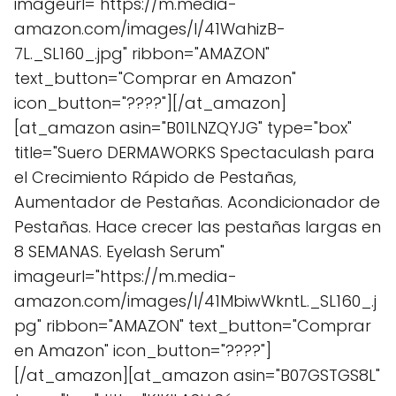
imageurl="https://m.media-
amazon.com/images/I/41WahizB-
7L._SL160_.jpg" ribbon="AMAZON"
text_button="Comprar en Amazon"
icon_button="????"][/at_amazon]
[at_amazon asin="B01LNZQYJG" type="box"
title="Suero DERMAWORKS Spectaculash para
el Crecimiento Rápido de Pestañas,
Aumentador de Pestañas. Acondicionador de
Pestañas. Hace crecer las pestañas largas en
8 SEMANAS. Eyelash Serum"
imageurl="https://m.media-
amazon.com/images/I/41MbiwWkntL._SL160_.j
pg" ribbon="AMAZON" text_button="Comprar
en Amazon" icon_button="????"]
[/at_amazon][at_amazon asin="B07GSTGS8L"