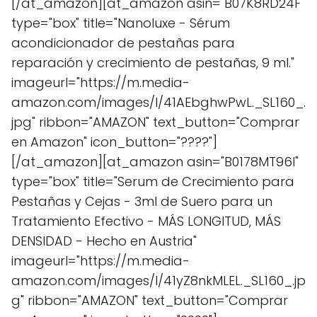
[/at_amazon][at_amazon asin="B07K8RD24F"
type="box" title="Nanoluxe - Sérum
acondicionador de pestañas para
reparación y crecimiento de pestañas, 9 ml."
imageurl="https://m.media-
amazon.com/images/I/41AEbghwPwL._SL160_.
jpg" ribbon="AMAZON" text_button="Comprar
en Amazon" icon_button="????"]
[/at_amazon][at_amazon asin="B0178MT96I"
type="box" title="Serum de Crecimiento para
Pestañas y Cejas - 3ml de Suero para un
Tratamiento Efectivo - MÁS LONGITUD, MÁS
DENSIDAD - Hecho en Austria"
imageurl="https://m.media-
amazon.com/images/I/41yZ8nkMLEL._SL160_.jp
g" ribbon="AMAZON" text_button="Comprar