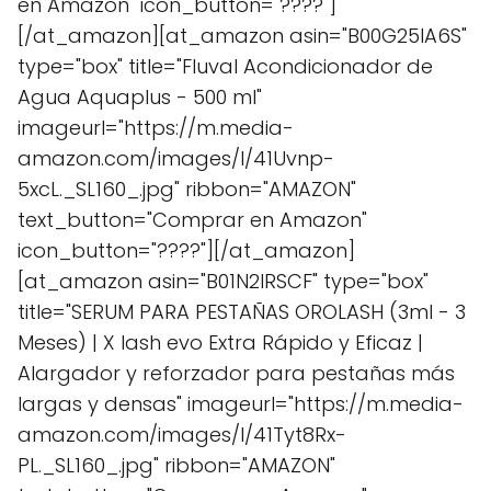
en Amazon" icon_button="????"]
[/at_amazon][at_amazon asin="B00G25IA6S"
type="box" title="Fluval Acondicionador de
Agua Aquaplus - 500 ml"
imageurl="https://m.media-
amazon.com/images/I/41Uvnp-
5xcL._SL160_.jpg" ribbon="AMAZON"
text_button="Comprar en Amazon"
icon_button="????"][/at_amazon]
[at_amazon asin="B01N2IRSCF" type="box"
title="SERUM PARA PESTAÑAS OROLASH (3ml - 3
Meses) | X lash evo Extra Rápido y Eficaz |
Alargador y reforzador para pestañas más
largas y densas" imageurl="https://m.media-
amazon.com/images/I/41Tyt8Rx-
PL._SL160_.jpg" ribbon="AMAZON"