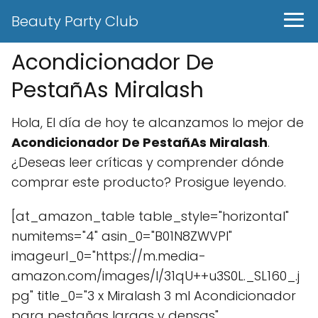
Beauty Party Club
Acondicionador De
PestañAs Miralash
Hola, El día de hoy te alcanzamos lo mejor de
Acondicionador De PestañAs Miralash
.
¿Deseas leer críticas y comprender dónde
comprar este producto? Prosigue leyendo.
[at_amazon_table table_style="horizontal"
numitems="4" asin_0="B01N8ZWVPI"
imageurl_0="https://m.media-
amazon.com/images/I/31qU++u3S0L._SL160_.j
pg" title_0="3 x Miralash 3 ml Acondicionador
para pestañas largas y densas"