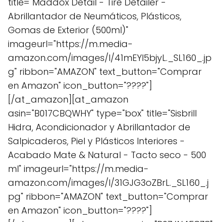
title="Maddox Detail - Tire Detailer -
Abrillantador de Neumáticos, Plásticos,
Gomas de Exterior (500ml)"
imageurl="https://m.media-
amazon.com/images/I/41mEYl5bjyL._SL160_.jp
g" ribbon="AMAZON" text_button="Comprar
en Amazon" icon_button="????"]
[/at_amazon][at_amazon
asin="B017CBQWHY" type="box" title="Sisbrill
Hidra, Acondicionador y Abrillantador de
Salpicaderos, Piel y Plásticos Interiores -
Acabado Mate & Natural - Tacto seco - 500
ml" imageurl="https://m.media-
amazon.com/images/I/31GJG3oZBrL._SL160_.j
pg" ribbon="AMAZON" text_button="Comprar
en Amazon" icon_button="????"]