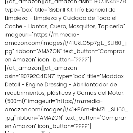
[/at_amazon][at_amazon asin="B07JN458Z8"
type="box" title="Sisbrill Kit Trío Esencial de
Limpieza - Limpieza y Cuidado de Todo el
Coche - Llantas, Cuero, Mosquitos, Tapicería"
imageurl="https://m.media-
amazon.com/images/I/41UkLO5p7gL._SL160_.j
pg" ribbon="AMAZON" text_button="Comprar
en Amazon" icon_button="????"]
[/at_amazon][at_amazon
asin="B0792C4DN7" type="box" title="Maddox
Detail - Engine Dressing - Abrillantador de
recubrimientos, plásticos y Gomas del Motor.
(500ml)" imageurl="https://m.media-
amazon.com/images/I/41+P6mHbMZL._SL160_
.jpg" ribbon="AMAZON" text_button="Comprar
en Amazon" icon_button="????"]