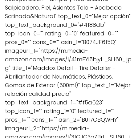
Salpicadero, Piel, Asientos Tela - Acabado
Satinado&Natural" top_text_0="Mejor opción"
top_text_background_0="#4188db"
top_icon_0="" rating_0="0" featured_0=""
pros_0="" cons_0="" asin_1="B074JF615Q"
imageurl_1="https://m.media-
amazon.com/images/I/41mEYl5bjyL._SL160_.jp
g" title_1="Maddox Detail - Tire Detailer -
Abrillantador de Neumáticos, Plásticos,
Gomas de Exterior (500ml)" top_text_1="Mejor
relación calidad precio"
top_text_background_1="#f5a623"
top_icon_1="" rating_1="0" featured_1=""
pros_1="" cons_1="" asin_2="B017CBQWHY"
imageurl_2="https://m.media-
amazon.com/images/I/31GJG3oZBrL._SL160_.j