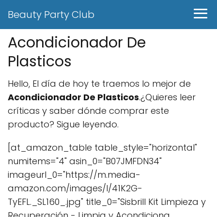
Beauty Party Club
Acondicionador De
Plasticos
Hello, El día de hoy te traemos lo mejor de
Acondicionador De Plasticos
.¿Quieres leer
críticas y saber dónde comprar este
producto? Sigue leyendo.
[at_amazon_table table_style="horizontal"
numitems="4" asin_0="B07JMFDN34"
imageurl_0="https://m.media-
amazon.com/images/I/41K2G-
TyEFL._SL160_.jpg" title_0="Sisbrill Kit Limpieza y
Recuperación - Limpia y Acondiciona