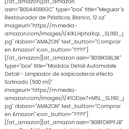
[/at_amazon][at_amazon
asin="B0044090GC" type="box" title="Meguiar´s
Restaurador de Plásticos, Blanco, 12 oz"
imageurl="https://m.media-
amazon.com/images/I/41KLHphaXqL._SL160_.j
pg" ribbon="AMAZON" text_button="Comprar
en Amazon" icon_button="????"]
[/at_amazon][at_amazon asin="B01BKSBL3K"
type="box" title="Maddox Detail Automobile
Detail - Limpiador de salpicaderos efecto
Satinado (500 ml)"
imageurl="https://m.media-
amazon.com/images/I/41ODze7+M5L._SL160_.j
pg" ribbon="AMAZON" text_button="Comprar
en Amazon" icon_button="????"]
[/at_amazon][at_amazon asin="B08FDRPFJB"