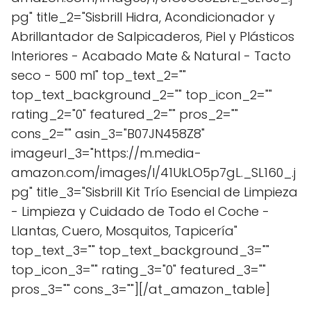
pg" title_2="Sisbrill Hidra, Acondicionador y
Abrillantador de Salpicaderos, Piel y Plásticos
Interiores - Acabado Mate & Natural - Tacto
seco - 500 ml" top_text_2=""
top_text_background_2="" top_icon_2=""
rating_2="0" featured_2="" pros_2=""
cons_2="" asin_3="B07JN458Z8"
imageurl_3="https://m.media-
amazon.com/images/I/41UkLO5p7gL._SL160_.j
pg" title_3="Sisbrill Kit Trío Esencial de Limpieza
- Limpieza y Cuidado de Todo el Coche -
Llantas, Cuero, Mosquitos, Tapicería"
top_text_3="" top_text_background_3=""
top_icon_3="" rating_3="0" featured_3=""
pros_3="" cons_3=""][/at_amazon_table]