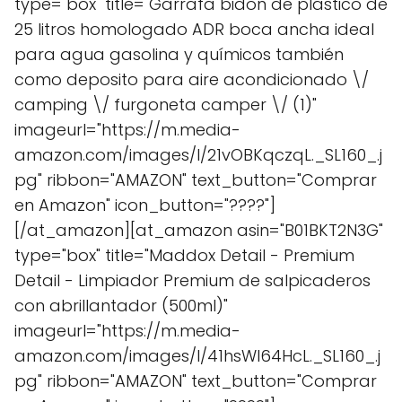
type="box" title="Garrafa bidon de plastico de
25 litros homologado ADR boca ancha ideal
para agua gasolina y químicos también
como deposito para aire acondicionado \/
camping \/ furgoneta camper \/ (1)"
imageurl="https://m.media-
amazon.com/images/I/21vOBKqczqL._SL160_.j
pg" ribbon="AMAZON" text_button="Comprar
en Amazon" icon_button="????"]
[/at_amazon][at_amazon asin="B01BKT2N3G"
type="box" title="Maddox Detail - Premium
Detail - Limpiador Premium de salpicaderos
con abrillantador (500ml)"
imageurl="https://m.media-
amazon.com/images/I/41hsWl64HcL._SL160_.j
pg" ribbon="AMAZON" text_button="Comprar