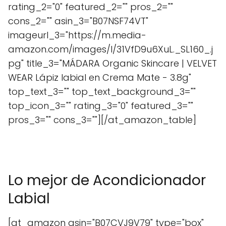
rating_2="0" featured_2="" pros_2=""
cons_2="" asin_3="B07NSF74VT"
imageurl_3="https://m.media-
amazon.com/images/I/31VfD9u6XuL._SL160_.j
pg" title_3="MÁDARA Organic Skincare | VELVET
WEAR Lápiz labial en Crema Mate - 3.8g"
top_text_3="" top_text_background_3=""
top_icon_3="" rating_3="0" featured_3=""
pros_3="" cons_3=""][/at_amazon_table]
Lo mejor de Acondicionador
Labial
[at_amazon asin="B07CVJ9V79" type="box"