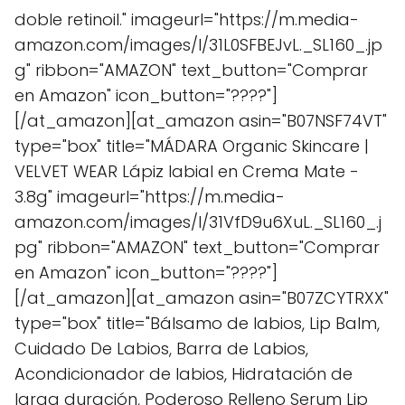
doble retinoil." imageurl="https://m.media-
amazon.com/images/I/31L0SFBEJvL._SL160_.jp
g" ribbon="AMAZON" text_button="Comprar
en Amazon" icon_button="????"]
[/at_amazon][at_amazon asin="B07NSF74VT"
type="box" title="MÁDARA Organic Skincare |
VELVET WEAR Lápiz labial en Crema Mate -
3.8g" imageurl="https://m.media-
amazon.com/images/I/31VfD9u6XuL._SL160_.j
pg" ribbon="AMAZON" text_button="Comprar
en Amazon" icon_button="????"]
[/at_amazon][at_amazon asin="B07ZCYTRXX"
type="box" title="Bálsamo de labios, Lip Balm,
Cuidado De Labios, Barra de Labios,
Acondicionador de labios, Hidratación de
larga duración, Poderoso Relleno Serum Lip