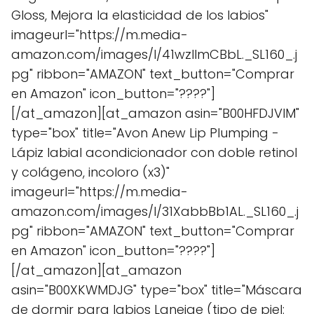
Gloss, Mejora la elasticidad de los labios"
imageurl="https://m.media-
amazon.com/images/I/41wzIImCBbL._SL160_.j
pg" ribbon="AMAZON" text_button="Comprar
en Amazon" icon_button="????"]
[/at_amazon][at_amazon asin="B00HFDJVIM"
type="box" title="Avon Anew Lip Plumping -
Lápiz labial acondicionador con doble retinol
y colágeno, incoloro (x3)"
imageurl="https://m.media-
amazon.com/images/I/31XabbBb1AL._SL160_.j
pg" ribbon="AMAZON" text_button="Comprar
en Amazon" icon_button="????"]
[/at_amazon][at_amazon
asin="B00XKWMDJG" type="box" title="Máscara
de dormir para labios Laneige (tipo de piel: