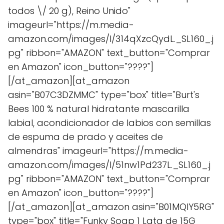
todos \/ 20 g), Reino Unido"
imageurl="https://m.media-
amazon.com/images/I/314qXzcQydL._SL160_.j
pg" ribbon="AMAZON" text_button="Comprar
en Amazon" icon_button="????"]
[/at_amazon][at_amazon
asin="B07C3DZMMC" type="box" title="Burt's
Bees 100 % natural hidratante mascarilla
labial, acondicionador de labios con semillas
de espuma de prado y aceites de
almendras" imageurl="https://m.media-
amazon.com/images/I/51nw1Pd237L._SL160_.j
pg" ribbon="AMAZON" text_button="Comprar
en Amazon" icon_button="????"]
[/at_amazon][at_amazon asin="B01MQIY5RG"
type="box" title="Funky Soap 1 Lata de 15G