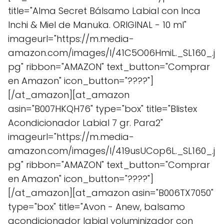
title="Alma Secret Bálsamo Labial con Inca
Inchi & Miel de Manuka. ORIGINAL - 10 ml"
imageurl="https://m.media-
amazon.com/images/I/41C5O06HmiL._SL160_.j
pg" ribbon="AMAZON" text_button="Comprar
en Amazon" icon_button="????"]
[/at_amazon][at_amazon
asin="B007HKQH76" type="box" title="Blistex
Acondicionador Labial 7 gr. Para2"
imageurl="https://m.media-
amazon.com/images/I/419usUCop6L._SL160_.j
pg" ribbon="AMAZON" text_button="Comprar
en Amazon" icon_button="????"]
[/at_amazon][at_amazon asin="B006TX7050"
type="box" title="Avon - Anew, balsamo
acondicionador labial voluminizador con