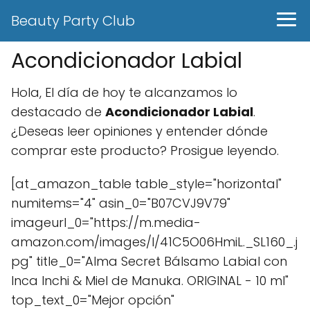
Beauty Party Club
Acondicionador Labial
Hola, El día de hoy te alcanzamos lo
destacado de
Acondicionador Labial
.
¿Deseas leer opiniones y entender dónde
comprar este producto? Prosigue leyendo.
[at_amazon_table table_style="horizontal"
numitems="4" asin_0="B07CVJ9V79"
imageurl_0="https://m.media-
amazon.com/images/I/41C5O06HmiL._SL160_.j
pg" title_0="Alma Secret Bálsamo Labial con
Inca Inchi & Miel de Manuka. ORIGINAL - 10 ml"
top_text_0="Mejor opción"