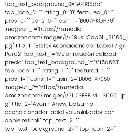
top_text_background_0="#4188db"
top_icon_0="" rating_0="0" featured_0=""
pros_0="" cons_0="" asin_1="B007HKQH76"
imageurl_1="https://m.media-
amazon.com/images/I/419usUCop6L._SL160_.j
pg" title_1="Blistex Acondicionador Labial 7 gr.
Para2" top_text_1="Mejor relación calidad
precio" top_text_background_1="#f5a623"
top_icon_1="" rating_1="0" featured_1=""
pros_1="" cons_1="" asin_2="B006TX7050"
imageurl_2="https://m.media-
amazon.com/images/I/31L0SFBEJvL._SL160_.jp
g" title_2="Avon - Anew, balsamo
acondicionador labial voluminizador con
doble retinoil." top_text_2=""
top_text_background_2="" top_icon_2=""