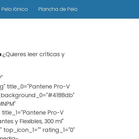
Pelo Iónico
Plancha de Pelo
o
o
.¿Quieres leer críticas y
"
" title_0="Pantene Pro-V
ext_background_0="#4188db"
5MNPM"
title_1="Pantene Pro-V
tes y Flexibles, 300 ml"
top_icon_1="" rating_1="0"
.media-