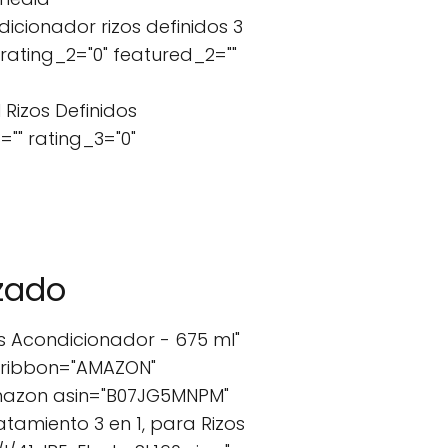
cionador rizos definidos 3
rating_2="0" featured_2=""
Rizos Definidos
"" rating_3="0"
zado
s Acondicionador - 675 ml"
 ribbon="AMAZON"
mazon asin="B07JG5MNPM"
tamiento 3 en 1, para Rizos