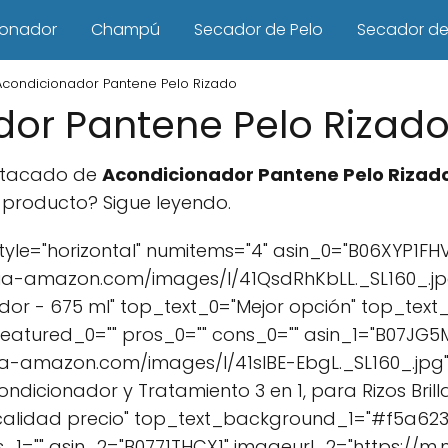
ionador
Champú
Secador de Pelo
Secador de 
Acondicionador Pantene Pelo Rizado
or Pantene Pelo Rizad
estacado de
Acondicionador Pantene Pelo Rizad
producto? Sigue leyendo.
le="horizontal" numitems="4" asin_0="B06XYP1FHV
ia-amazon.com/images/I/41QsdRhKbLL._SL160_.jpg
ador - 675 ml" top_text_0="Mejor opción" top_t
 featured_0="" pros_0="" cons_0="" asin_1="B07JG
a-amazon.com/images/I/41sIBE-EbgL._SL160_.jpg" 
dicionador y Tratamiento 3 en 1, para Rizos Brillan
 calidad precio" top_text_background_1="#f5a623" 
s_1="" asin_2="B0771THCX1" imageurl_2="https://m