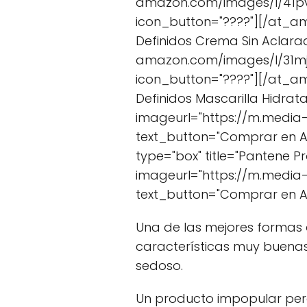
amazon.com/images/I/41pv
icon_button="????"][/at_am
Definidos Crema Sin Aclarad
amazon.com/images/I/31mj
icon_button="????"][/at_a
Definidos Mascarilla Hidrat
imageurl="https://m.media
text_button="Comprar en A
type="box" title="Pantene Pr
imageurl="https://m.medi
text_button="Comprar en 
Una de las mejores formas 
características muy buenas.
sedoso.
Un producto impopular per