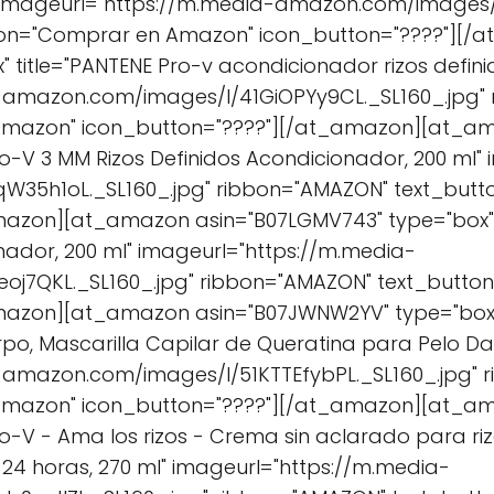
 ml" imageurl="https://m.media-amazon.com/images/
ton="Comprar en Amazon" icon_button="????"][
" title="PANTENE Pro-v acondicionador rizos defini
-amazon.com/images/I/41GiOPYy9CL._SL160_.jpg"
Amazon" icon_button="????"][/at_amazon][at_a
ro-V 3 MM Rizos Definidos Acondicionador, 200 ml"
W35h1oL._SL160_.jpg" ribbon="AMAZON" text_but
mazon][at_amazon asin="B07LGMV743" type="box" 
ador, 200 ml" imageurl="https://m.media-
oj7QKL._SL160_.jpg" ribbon="AMAZON" text_butt
mazon][at_amazon asin="B07JWNW2YV" type="box" 
o, Mascarilla Capilar de Queratina para Pelo Dañ
-amazon.com/images/I/51KTTEfybPL._SL160_.jpg" 
Amazon" icon_button="????"][/at_amazon][at_am
ro-V - Ama los rizos - Crema sin aclarado para r
 24 horas, 270 ml" imageurl="https://m.media-