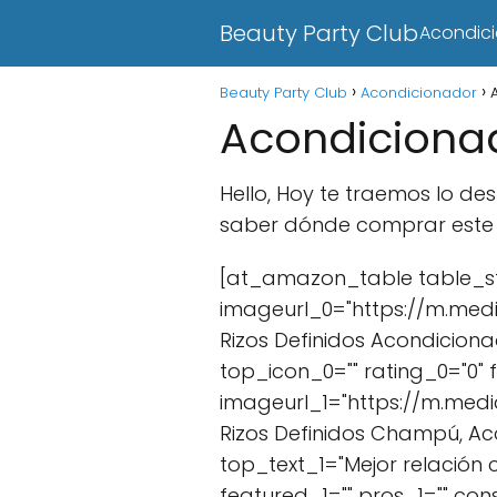
Beauty Party Club
Acondic
Beauty Party Club
Acondicionador
Acondicionad
Hello, Hoy te traemos lo d
saber dónde comprar este 
[at_amazon_table table_sty
imageurl_0="https://m.med
Rizos Definidos Acondicion
top_icon_0="" rating_0="0"
imageurl_1="https://m.medi
Rizos Definidos Champú, Acon
top_text_1="Mejor relación
featured_1="" pros_1="" con