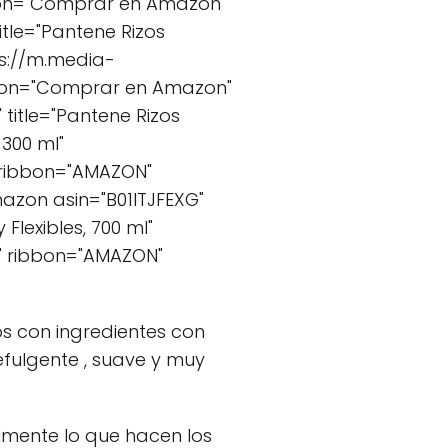
ton="Comprar en Amazon"
tle="Pantene Rizos
ps://m.media-
ton="Comprar en Amazon"
itle="Pantene Rizos
 300 ml"
 ribbon="AMAZON"
zon asin="B01ITJFEXG"
Flexibles, 700 ml"
" ribbon="AMAZON"
s con ingredientes con
efulgente , suave y muy
mente lo que hacen los