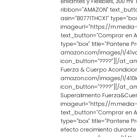
Brillantes y Flexibles, 300
ribbon="AMAZON" text_but
asin="B0771THCX1" type="box
imageurl="https://m.media
text_button="Comprar en 
type="box" title="Pantene P
amazon.com/images/I/41vq
icon_button="????"][/at_a
Fuerza & Cuerpo Acondicion
amazon.com/images/I/410Ie
icon_button="????"][/at_a
Superalimento Fuerza&Cuerp
imageurl="https://m.media
text_button="Comprar en 
type="box" title="Pantene P
efecto crecimiento durante