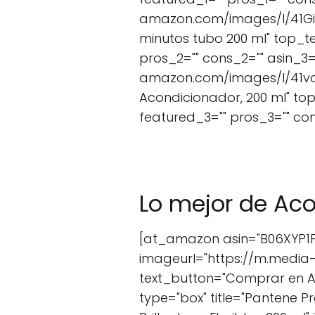
amazon.com/images/I/41GiOP
minutos tubo 200 ml" top_t
pros_2="" cons_2="" asin_
amazon.com/images/I/41vqW3
Acondicionador, 200 ml" to
featured_3="" pros_3="" c
Lo mejor de Aco
[at_amazon asin="B06XYP1FH
imageurl="https://m.media
text_button="Comprar en 
type="box" title="Pantene P