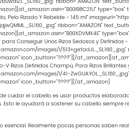
b0wdIZL._SL160_.jpg" ribbon="AMAZON" text_but
azon][at_amazon asin="B00I98C21U" type="box" ti
o, Pelo Rizado Y Rebelde - 145 ml" imageurl="htt
qjwQMML._SL160_.jpg" ribbon="AMAZON" text_but
mazon][at_amazon asin="B00XDVMX4E" type="box" t
a para Conseguir Unos Rizos Sedosos y Definidos -
-amazon.com/images/I/513+gefadJL._SL160_.jpg"
mazon" icon_button="????"][/at_amazon][at_ama
o-V Rizos Definidos Champú, Para Rizos Brillantes y 
a-amazon.com/images/I/41-ZwGUAYOL._SL160_.jpg
Amazon" icon_button="????"][/at_amazon]
de cuidar el cabello es usar productos elaborado
 Esto le ayudará a sostener su cabello siempre r
o esencial. Realmente pocas personas saben real