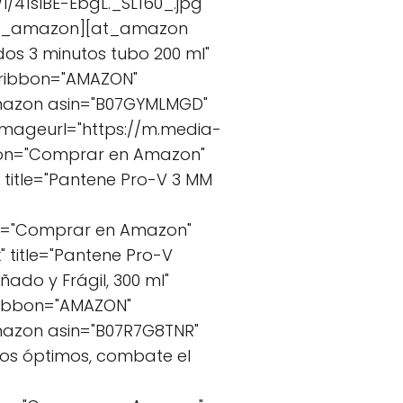
I/41sIBE-EbgL._SL160_.jpg"
/at_amazon][at_amazon
dos 3 minutos tubo 200 ml"
 ribbon="AMAZON"
mazon asin="B07GYMLMGD"
 imageurl="https://m.media-
ton="Comprar en Amazon"
title="Pantene Pro-V 3 MM
on="Comprar en Amazon"
title="Pantene Pro-V
ado y Frágil, 300 ml"
ribbon="AMAZON"
azon asin="B07R7G8TNR"
izos óptimos, combate el