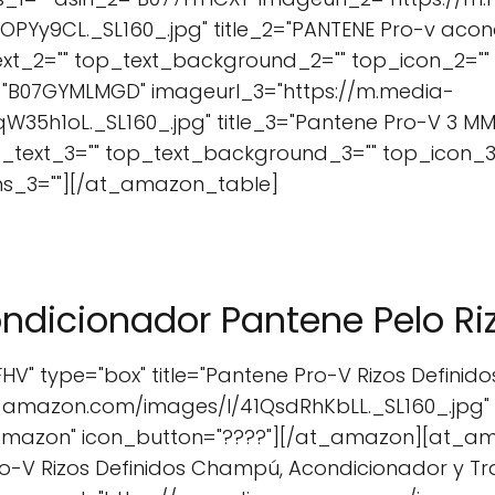
Yy9CL._SL160_.jpg" title_2="PANTENE Pro-v acondi
ext_2="" top_text_background_2="" top_icon_2="" 
3="B07GYMLMGD" imageurl_3="https://m.media-
5h1oL._SL160_.jpg" title_3="Pantene Pro-V 3 MM 
p_text_3="" top_text_background_3="" top_icon_3=
ons_3=""][/at_amazon_table]
ndicionador Pantene Pelo Ri
V" type="box" title="Pantene Pro-V Rizos Definido
-amazon.com/images/I/41QsdRhKbLL._SL160_.jpg"
Amazon" icon_button="????"][/at_amazon][at_a
ro-V Rizos Definidos Champú, Acondicionador y Tra