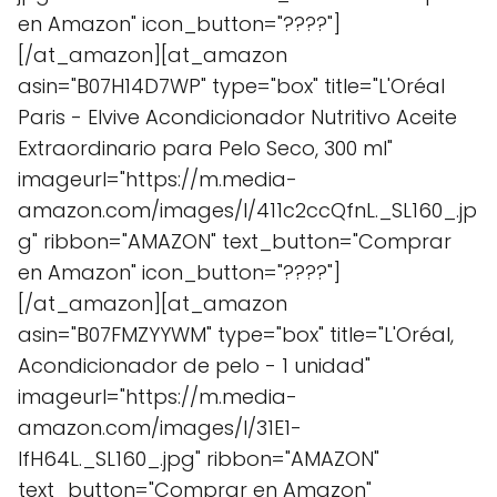
en Amazon" icon_button="????"]
[/at_amazon][at_amazon
asin="B07H14D7WP" type="box" title="L'Oréal
Paris - Elvive Acondicionador Nutritivo Aceite
Extraordinario para Pelo Seco, 300 ml"
imageurl="https://m.media-
amazon.com/images/I/411c2ccQfnL._SL160_.jp
g" ribbon="AMAZON" text_button="Comprar
en Amazon" icon_button="????"]
[/at_amazon][at_amazon
asin="B07FMZYYWM" type="box" title="L'Oréal,
Acondicionador de pelo - 1 unidad"
imageurl="https://m.media-
amazon.com/images/I/31E1-
lfH64L._SL160_.jpg" ribbon="AMAZON"
text_button="Comprar en Amazon"