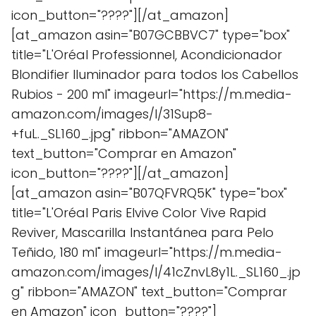
icon_button="????"][/at_amazon]
[at_amazon asin="B07GCBBVC7" type="box"
title="L'Oréal Professionnel, Acondicionador
Blondifier Iluminador para todos los Cabellos
Rubios - 200 ml" imageurl="https://m.media-
amazon.com/images/I/31Sup8-
+fuL._SL160_.jpg" ribbon="AMAZON"
text_button="Comprar en Amazon"
icon_button="????"][/at_amazon]
[at_amazon asin="B07QFVRQ5K" type="box"
title="L'Oréal Paris Elvive Color Vive Rapid
Reviver, Mascarilla Instantánea para Pelo
Teñido, 180 ml" imageurl="https://m.media-
amazon.com/images/I/41cZnvL8y1L._SL160_.jp
g" ribbon="AMAZON" text_button="Comprar
en Amazon" icon_button="????"]