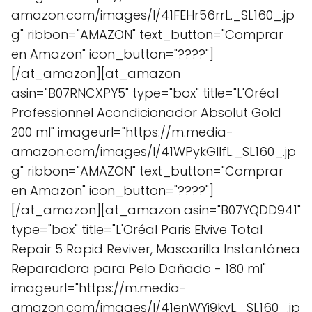
amazon.com/images/I/41FEHr56rrL._SL160_.jp
g" ribbon="AMAZON" text_button="Comprar
en Amazon" icon_button="????"]
[/at_amazon][at_amazon
asin="B07RNCXPY5" type="box" title="L'Oréal
Professionnel Acondicionador Absolut Gold
200 ml" imageurl="https://m.media-
amazon.com/images/I/41WPykGIlfL._SL160_.jp
g" ribbon="AMAZON" text_button="Comprar
en Amazon" icon_button="????"]
[/at_amazon][at_amazon asin="B07YQDD941"
type="box" title="L'Oréal Paris Elvive Total
Repair 5 Rapid Reviver, Mascarilla Instantánea
Reparadora para Pelo Dañado - 180 ml"
imageurl="https://m.media-
amazon.com/images/I/41enWYi9kyL._SL160_.jp