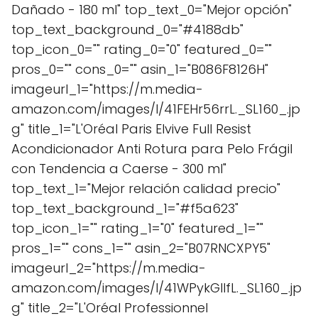
Dañado - 180 ml" top_text_0="Mejor opción"
top_text_background_0="#4188db"
top_icon_0="" rating_0="0" featured_0=""
pros_0="" cons_0="" asin_1="B086F8126H"
imageurl_1="https://m.media-
amazon.com/images/I/41FEHr56rrL._SL160_.jp
g" title_1="L'Oréal Paris Elvive Full Resist
Acondicionador Anti Rotura para Pelo Frágil
con Tendencia a Caerse - 300 ml"
top_text_1="Mejor relación calidad precio"
top_text_background_1="#f5a623"
top_icon_1="" rating_1="0" featured_1=""
pros_1="" cons_1="" asin_2="B07RNCXPY5"
imageurl_2="https://m.media-
amazon.com/images/I/41WPykGIlfL._SL160_.jp
g" title_2="L'Oréal Professionnel