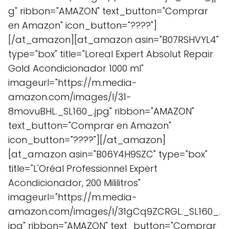
g" ribbon="AMAZON" text_button="Comprar
en Amazon" icon_button="????"]
[/at_amazon][at_amazon asin="B07RSHVYL4"
type="box" title="Loreal Expert Absolut Repair
Gold Acondicionador 1000 ml"
imageurl="https://m.media-
amazon.com/images/I/31-
8movuBHL._SL160_.jpg" ribbon="AMAZON"
text_button="Comprar en Amazon"
icon_button="????"][/at_amazon]
[at_amazon asin="B06Y4H9SZC" type="box"
title="L'Oréal Professionnel Expert
Acondicionador, 200 Mililitros"
imageurl="https://m.media-
amazon.com/images/I/31gCq9ZCRGL._SL160_.
jpg" ribbon="AMAZON" text_button="Comprar