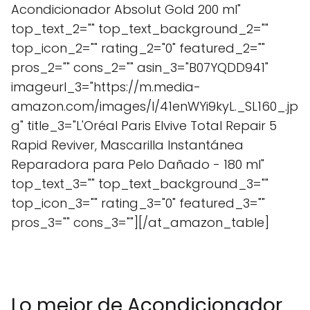
Acondicionador Absolut Gold 200 ml"
top_text_2="" top_text_background_2=""
top_icon_2="" rating_2="0" featured_2=""
pros_2="" cons_2="" asin_3="B07YQDD941"
imageurl_3="https://m.media-
amazon.com/images/I/41enWYi9kyL._SL160_.jp
g" title_3="L'Oréal Paris Elvive Total Repair 5
Rapid Reviver, Mascarilla Instantánea
Reparadora para Pelo Dañado - 180 ml"
top_text_3="" top_text_background_3=""
top_icon_3="" rating_3="0" featured_3=""
pros_3="" cons_3=""][/at_amazon_table]
Lo mejor de Acondicionador