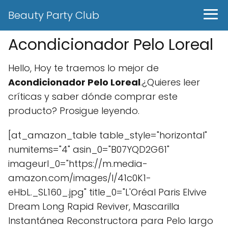
Beauty Party Club
Acondicionador Pelo Loreal
Hello, Hoy te traemos lo mejor de
Acondicionador Pelo Loreal
.¿Quieres leer
críticas y saber dónde comprar este
producto? Prosigue leyendo.
[at_amazon_table table_style="horizontal"
numitems="4" asin_0="B07YQD2G61"
imageurl_0="https://m.media-
amazon.com/images/I/41c0K1-
eHbL._SL160_.jpg" title_0="L'Oréal Paris Elvive
Dream Long Rapid Reviver, Mascarilla
Instantánea Reconstructora para Pelo largo