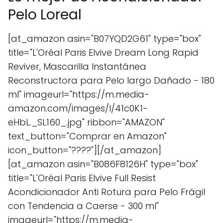
Pelo Loreal
[at_amazon asin="B07YQD2G61" type="box"
title="L'Oréal Paris Elvive Dream Long Rapid
Reviver, Mascarilla Instantánea
Reconstructora para Pelo largo Dañado - 180
ml" imageurl="https://m.media-
amazon.com/images/I/41c0K1-
eHbL._SL160_.jpg" ribbon="AMAZON"
text_button="Comprar en Amazon"
icon_button="????"][/at_amazon]
[at_amazon asin="B086F8126H" type="box"
title="L'Oréal Paris Elvive Full Resist
Acondicionador Anti Rotura para Pelo Frágil
con Tendencia a Caerse - 300 ml"
imageurl="https://m.media-