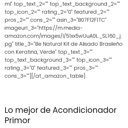
ml" top_text_2="" top_text_background_2=""
top_icon_2="" rating_2="0" featured_2=""
pros_2="" cons_2="" asin_3="B07F12F1TC"
imageurl_3="https://m.media-
amazon.com/images/I/51xx5wUuA0L._SL160_.j
pg" title_3="Be Natural Kit de Alisado Brasileño
con Keratina, Verde" top_text_3=""
top_text_background_3="" top_icon_3=""
rating_3="0" featured_3="" pros_3=""
cons_3=""][/at_amazon_table]
Lo mejor de Acondicionador
Primor