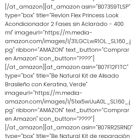
[/at_amazon][at_amazon asin="B073S9TLSP"
type="box" title="Revlon Flex Princess Look
Acondicionador 2 Fases sin Aclarado - 400
ml" imageurl="https://m.media-
amazon.com/images/I/31LGCLwR1OL._SL160_.j
pg" ribbon="AMAZON" text_button="Comprar
en Amazon" icon_button="????"]
[/at_amazon][at_amazon asin="B07F12F1TC"
type="box" title="Be Natural Kit de Alisado
Brasileño con Keratina, Verde"
imageurl="https://m.media-
amazon.com/images/I/51xx5wUuA0L._SL160_.j
pg" ribbon="AMAZON" text_button="Comprar
en Amazon" icon_button="????"]
[/at_amazon][at_amazon asin="B07RR2SRND"
type="box" title="Be Natural Kit de reparación