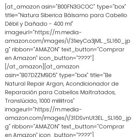
[at_amazon asin="B00FN3GCOC" type="box"
title="Natura Siberica Bálsamo para Cabello
Débil y Dañado - 400 ml"
imageurl="https://m.media-
amazon.com/images/I/31ieyCa3jML._SL160_.jp
g" ribbon="AMAZON" text_button="Comprar
en Amazon" icon_button="????"]
[/at_amazon][at_amazon
asin="B07DZZM9D5" type="box" title="Be
Natural Repair Argan, Acondicionador de
Reparación para Cabellos Maltratados,
Translúcido, 1000 mililitros"
imageurl="https://m.media-
amazon.com/images/I/31DSvnUt3EL._SL160_.jp
g" ribbon="AMAZON" text_button="Comprar
en Amazon" icon_button="????"]