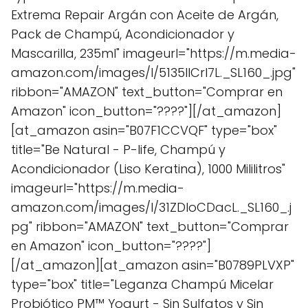
Extrema Repair Argán con Aceite de Argán,
Pack de Champú, Acondicionador y
Mascarilla, 235ml" imageurl="https://m.media-
amazon.com/images/I/5135lICrl7L._SL160_.jpg"
ribbon="AMAZON" text_button="Comprar en
Amazon" icon_button="????"][/at_amazon]
[at_amazon asin="B07F1CCVQF" type="box"
title="Be Natural - P-life, Champú y
Acondicionador (Liso Keratina), 1000 Mililitros"
imageurl="https://m.media-
amazon.com/images/I/31ZDloCDacL._SL160_.j
pg" ribbon="AMAZON" text_button="Comprar
en Amazon" icon_button="????"]
[/at_amazon][at_amazon asin="B0789PLVXP"
type="box" title="Leganza Champú Micelar
Probiótico PM™ Yogurt - Sin Sulfatos y Sin