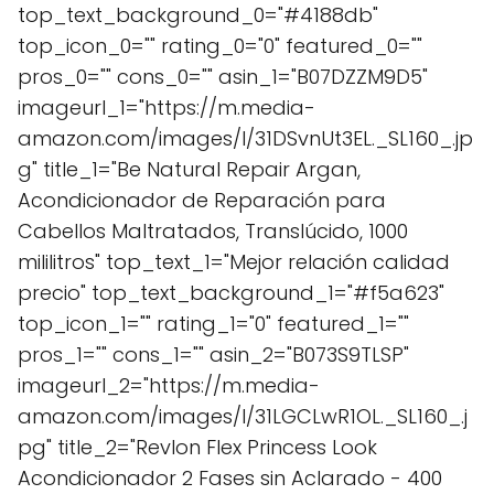
top_text_background_0="#4188db"
top_icon_0="" rating_0="0" featured_0=""
pros_0="" cons_0="" asin_1="B07DZZM9D5"
imageurl_1="https://m.media-
amazon.com/images/I/31DSvnUt3EL._SL160_.jp
g" title_1="Be Natural Repair Argan,
Acondicionador de Reparación para
Cabellos Maltratados, Translúcido, 1000
mililitros" top_text_1="Mejor relación calidad
precio" top_text_background_1="#f5a623"
top_icon_1="" rating_1="0" featured_1=""
pros_1="" cons_1="" asin_2="B073S9TLSP"
imageurl_2="https://m.media-
amazon.com/images/I/31LGCLwR1OL._SL160_.j
pg" title_2="Revlon Flex Princess Look
Acondicionador 2 Fases sin Aclarado - 400