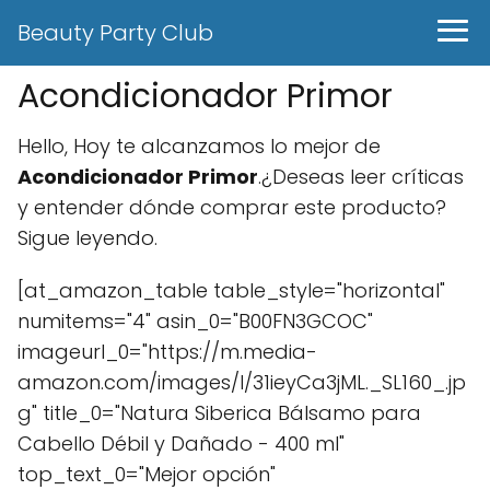
Beauty Party Club
Acondicionador Primor
Hello, Hoy te alcanzamos lo mejor de
Acondicionador Primor
.¿Deseas leer críticas
y entender dónde comprar este producto?
Sigue leyendo.
[at_amazon_table table_style="horizontal"
numitems="4" asin_0="B00FN3GCOC"
imageurl_0="https://m.media-
amazon.com/images/I/31ieyCa3jML._SL160_.jp
g" title_0="Natura Siberica Bálsamo para
Cabello Débil y Dañado - 400 ml"
top_text_0="Mejor opción"