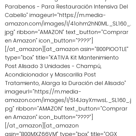
Parabenos - Para Restauración Intensiva Del
Cabello" imageurl="https://m.media-
amazon.com/images/I/41ohm2hN0ML._SL160_.
jpg" ribbon="AMAZON" text_button="Comprar
en Amazon" icon_button="????"]
[/at_amazon][at_amazon asin="B00PIOOTLE"
type="box" title="KATIVA Kit Mantenimiento
Post Alisado 3 Unidades - Champú,
Acondicionador y Mascarilla Post
Tratamiento, Alarga la Duración del Alisado"
imageurl="https://m.media-
amazon.com/images/I/514JayXmwsL._SL160_.j
pg" ribbon="AMAZON" text_button="Comprar
en Amazon" icon_button="????"]
[/at_amazon][at_amazon
asin="B00MXZ66VM" type="box" title="OGX