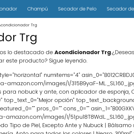
ionador
Champú
Secador de Pelo
Secador de 
Acondicionador Trg
or Trg
emos lo destacado de
Acondicionador Trg
.¿Deseas
 este producto? Sigue leyendo.
le="horizontal" numitems="4" asin_0="B012CRBDJ
ia-amazon.com/images/I/315B9yaF-ML._SL160_.jpg
para nobuck y ante, con aplicador de esponja, 
e)" top_text_0="Mejor opción" top_text_backgrou
 featured_0="" pros_0="" cons_0="" asin_1="B00GXK
a-amazon.com/images/I/51pu18T8WdL._SL160_.jpg"
 Tipo de Piel, Excepto Ante y Nubuck | Bálsamo r
nería, Apto para todos los colores | Negro, 300ml"