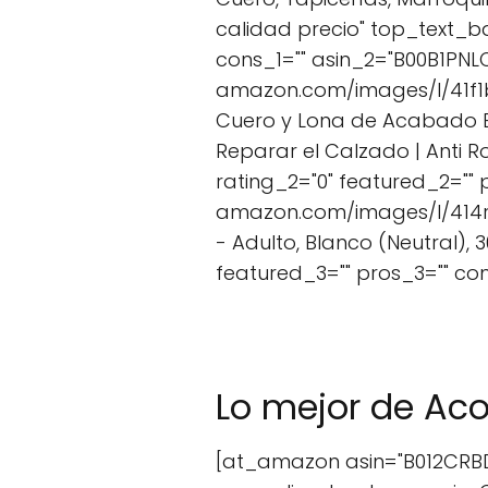
calidad precio" top_text_b
cons_1="" asin_2="B00B1PNL
amazon.com/images/I/41f1bNV
Cuero y Lona de Acabado Br
Reparar el Calzado | Anti 
rating_2="0" featured_2=""
amazon.com/images/I/414ruL
- Adulto, Blanco (Neutral),
featured_3="" pros_3="" c
Lo mejor de Aco
[at_amazon asin="B012CRBDJ