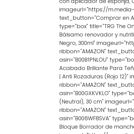
con aplicador de esponja, C
imageurl="https://m.media
text_button="Comprar en 
type="box" title="TRG The O
Bálsamo renovador y nutriti
Negro, 300ml" imageurl="h
ribbon="AMAZON" text_but
asin="B00B1PNLOU" type="box"
Acabado Brillante Para Teñ
| Anti Rozaduras (Rojo 12)
ribbon="AMAZON" text_but
asin="B00GXKVKLO" type="box
(Neutral), 30 cm" imageurl
ribbon="AMAZON" text_but
asin="B006WF8SVA" type="bo
Bloque Borrador de manchas