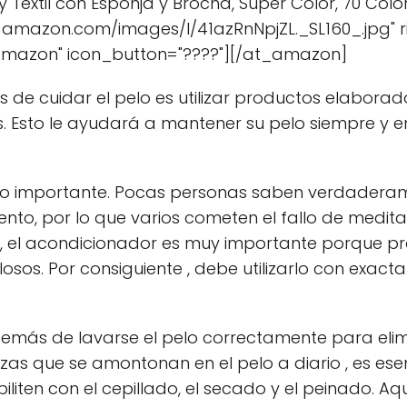
Textil con Esponja y Brocha, Super Color, 70 Color
-amazon.com/images/I/41azRnNpjZL._SL160_.jpg"
Amazon" icon_button="????"][/at_amazon]
 de cuidar el pelo es utilizar productos elaborad
. Esto le ayudará a mantener su pelo siempre y e
o importante. Pocas personas saben verdaderam
to, por lo que varios cometen el fallo de medit
e , el acondicionador es muy importante porque p
ilosos. Por consiguiente , debe utilizarlo con exa
demás de lavarse el pelo correctamente para elim
as que se amontonan en el pelo a diario , es esen
liten con el cepillado, el secado y el peinado. Aq