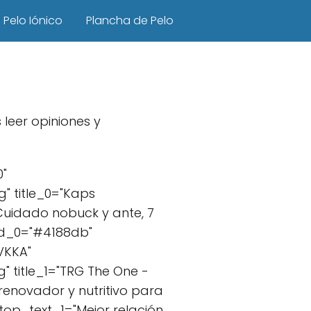
Pelo Iónico
Plancha de Pelo
 leer opiniones y
0"
" title_0="Kaps
Cuidado nobuck y ante, 7
nd_0="#4188db"
VKKA"
 title_1="TRG The One -
enovador y nutritivo para
 top_text_1="Mejor relación