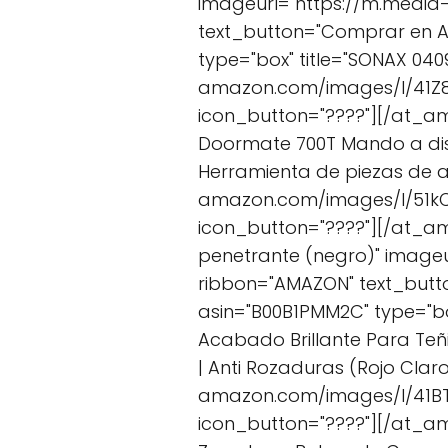
imageurl="https://m.media
text_button="Comprar en 
type="box" title="SONAX 040
amazon.com/images/I/41Z87
icon_button="????"][/at_am
Doormate 700T Mando a dist
Herramienta de piezas de a
amazon.com/images/I/51kQ
icon_button="????"][/at_am
penetrante (negro)" image
ribbon="AMAZON" text_but
asin="B00B1PMM2C" type="box
Acabado Brillante Para Teñ
| Anti Rozaduras (Rojo Clar
amazon.com/images/I/41BTk
icon_button="????"][/at_a