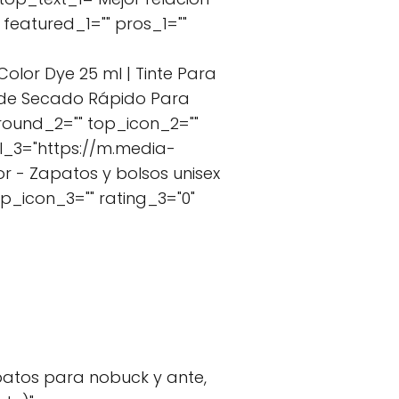
featured_1="" pros_1=""
olor Dye 25 ml | Tinte Para
a de Secado Rápido Para
round_2="" top_icon_2=""
l_3="https://m.media-
r - Zapatos y bolsos unisex
p_icon_3="" rating_3="0"
patos para nobuck y ante,