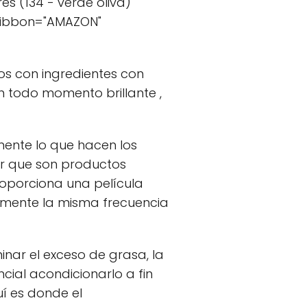
es (134 - verde oliva)"
 ribbon="AMAZON"
os con ingredientes con
n todo momento brillante ,
ente lo que hacen los
ar que son productos
roporciona una película
ctamente la misma frecuencia
inar el exceso de grasa, la
cial acondicionarlo a fin
uí es donde el