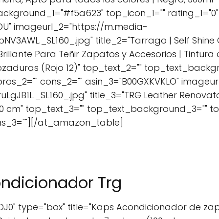
ackground_1="#f5a623" top_icon_1="" rating_1="0" 
OU" imageurl_2="https://m.media-
3AWL._SL160_.jpg" title_2="Tarrago | Self Shine C
illante Para Teñir Zapatos y Accesorios | Tintur
Rozaduras (Rojo 12)" top_text_2="" top_text_backg
 pros_2="" cons_2="" asin_3="B00GXKVKLO" imageur
gJB1L._SL160_.jpg" title_3="TRG Leather Renovato
 30 cm" top_text_3="" top_text_background_3="" to
ons_3=""][/at_amazon_table]
ndicionador Trg
0" type="box" title="Kaps Acondicionador de za