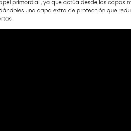
apel primordial , ya que actúa desde las capas
y dándoles una capa extra de protección que redu
rtas.