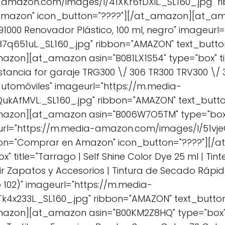
-amazon.com/images/I/41XKr6fDXiL._SL160_.jpg" 
Amazon" icon_button="????"][/at_amazon][at_am
91000 Renovador Plástico, 100 ml, negro" imageurl
q651uL._SL160_.jpg" ribbon="AMAZON" text_but
azon][at_amazon asin="B081LX1S54" type="box" ti
ancia for garaje TRG300 \/ 306 TR300 TRV300 \/ 3
utomóviles" imageurl="https://m.media-
ukAfMVL._SL160_.jpg" ribbon="AMAZON" text_but
azon][at_amazon asin="B006W7O5TM" type="box" ti
url="https://m.media-amazon.com/images/I/51vje
ton="Comprar en Amazon" icon_button="????"][
" title="Tarrago | Self Shine Color Dye 25 ml | Ti
ir Zapatos y Accesorios | Tintura de Secado Rápi
o 102)" imageurl="https://m.media-
4x233L._SL160_.jpg" ribbon="AMAZON" text_butt
mazon][at_amazon asin="B00KM2Z8HQ" type="box" t