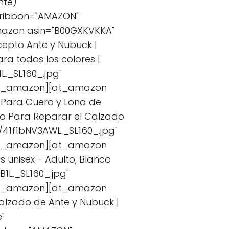
nte)"
 ribbon="AMAZON"
mazon asin="B00GXKVKKA"
cepto Ante y Nubuck |
ra todos los colores |
._SL160_.jpg"
/at_amazon][at_amazon
te Para Cuero y Lona de
do Para Reparar el Calzado
/41f1bNV3AWL._SL160_.jpg"
/at_amazon][at_amazon
 unisex - Adulto, Blanco
1L._SL160_.jpg"
/at_amazon][at_amazon
alzado de Ante y Nubuck |
"