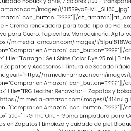
uidado nobuck y ante, 7 colores (100 - transpare
-amazon.com/images/I/315B9yaF-ML._SL160_.jpg"
Amazon" icon_button="????"][/at_amazon][at_a
ne - Crema renovadora para todo Tipo de Piel, Ex
vo para Cuero, Tapicerías, Marroquinería, Apto pa
ttps://m.media-amazon.com/images/I/51pu18T8WdL
ton="Comprar en Amazon" icon_button="????"][
 title="Tarrago | Self Shine Color Dye 25 ml | Tin
ir Zapatos y Accesorios | Tintura de Secado Rápi
" imageurl="https://m.media-amazon.com/images/I
ton="Comprar en Amazon" icon_button="????"][
" title="TRG Leather Renovator - Zapatos y bolsos
="https://m.media-amazon.com/images/I/414ruLgJB
ton="Comprar en Amazon" icon_button="????"][
x" title="TRG The One - Goma Limpiadora para C
 en Zapatos | Limpieza y cuidado de piel, Bloque