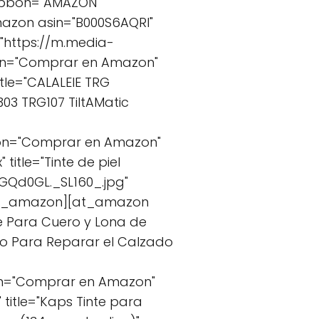
ribbon="AMAZON"
azon asin="B000S6AQRI"
="https://m.media-
ton="Comprar en Amazon"
tle="CALALEIE TRG
03 TRG107 TiltAMatic
ton="Comprar en Amazon"
tle="Tinte de piel
GQd0GL._SL160_.jpg"
/at_amazon][at_amazon
nte Para Cuero y Lona de
do Para Reparar el Calzado
on="Comprar en Amazon"
itle="Kaps Tinte para