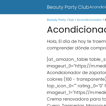
Beauty Party Club
Acondic
Beauty Party Club
Acondicionador
Acondicionad
Hola, El día de hoy te tra
comprender dónde comprar
[at_amazon_table table_sty
imageurl_0="https://m.med
Acondicionador de zapatos 
colores (100 - transparent
top_icon_0="" rating_0="0"
imageurl_1="https://m.medi
Crema renovadora para todo
Cuero, Tapicerías, Marroqui