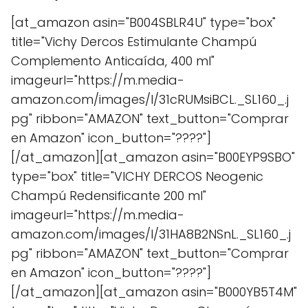
[at_amazon asin="B004SBLR4U" type="box"
title="Vichy Dercos Estimulante Champú
Complemento Anticaída, 400 ml"
imageurl="https://m.media-
amazon.com/images/I/31cRUMsiBCL._SL160_.j
pg" ribbon="AMAZON" text_button="Comprar
en Amazon" icon_button="????"]
[/at_amazon][at_amazon asin="B00EYP9SBO"
type="box" title="VICHY DERCOS Neogenic
Champú Redensificante 200 ml"
imageurl="https://m.media-
amazon.com/images/I/31HA8B2NSnL._SL160_.j
pg" ribbon="AMAZON" text_button="Comprar
en Amazon" icon_button="????"]
[/at_amazon][at_amazon asin="B000YB5T4M"