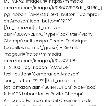
ML PARA2" imageurl="https://m.media-
amazon.com/images/I/3186OVSGSdL._SL160_.j
pg" ribbon="AMAZON" text_button="Comprar
en Amazon" icon_button="????"]
[/at_amazon][at_amazon
asin="B00WN2BY7G" type="box" title="Vichy,
Champú anti-caspa Decros Technique
(cabellos norma\/graso) - 390 ml."
imageurl="https://m.media-
amazon.com/images/I/31xvXVtU8-
L._SL160_.jpg" ribbon="AMAZON"
text_button="Comprar en Amazon"
icon_button="????"][/at_amazon]
[at_amazon asin="B01N4LCH6M" type="box"
title="DS Laboratories Revita Champú
Anticaída Estimulante del Crecimiento del