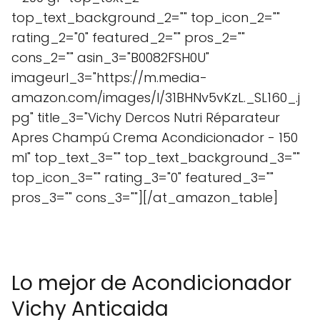
top_text_background_2="" top_icon_2=""
rating_2="0" featured_2="" pros_2=""
cons_2="" asin_3="B0082FSH0U"
imageurl_3="https://m.media-
amazon.com/images/I/31BHNv5vKzL._SL160_.j
pg" title_3="Vichy Dercos Nutri Réparateur
Apres Champú Crema Acondicionador - 150
ml" top_text_3="" top_text_background_3=""
top_icon_3="" rating_3="0" featured_3=""
pros_3="" cons_3=""][/at_amazon_table]
Lo mejor de Acondicionador
Vichy Anticaida