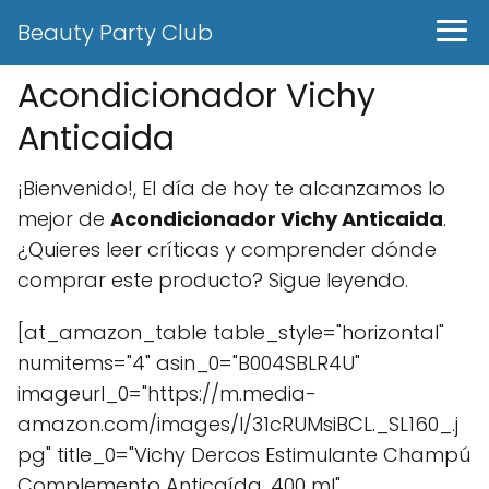
Beauty Party Club
Acondicionador Vichy
Anticaida
¡Bienvenido!, El día de hoy te alcanzamos lo
mejor de
Acondicionador Vichy Anticaida
.
¿Quieres leer críticas y comprender dónde
comprar este producto? Sigue leyendo.
[at_amazon_table table_style="horizontal"
numitems="4" asin_0="B004SBLR4U"
imageurl_0="https://m.media-
amazon.com/images/I/31cRUMsiBCL._SL160_.j
pg" title_0="Vichy Dercos Estimulante Champú
Complemento Anticaída, 400 ml"