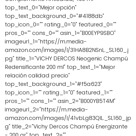
top_text_0="Mejor opción"
top_text_background_0="#4188db"
top_icon_0="" rating_0="0" featured_0=""
pros_0="" cons_0="" asin_1="B00EYP9SBO"
imageurl_1="https://m.media-
amazon.com/images/I/31HA8B2NSnL._SL160_.j
pg" title_1="VICHY DERCOS Neogenic Champú
Redensificante 200 ml" top_text_1="Mejor
relación calidad precio"
top_text_background_1="#f5a623"
top_icon_1="" rating_1="0" featured_1=""
pros_1="" cons_1="" asin_2="B000YB5T4M"
imageurl_2="https://m.media-
amazon.com/images/I/41vbLg83QlL._SL160_.jp
g" title_2="Vichy Dercos Champú Energizante
- 200 gr" top_text_2=""