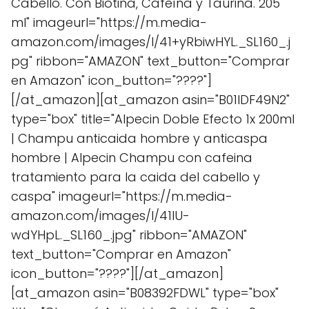
Cabello. Con Biotina, Cafeína y Taurina. 205
ml" imageurl="https://m.media-
amazon.com/images/I/41+yRbiwHYL._SL160_.j
pg" ribbon="AMAZON" text_button="Comprar
en Amazon" icon_button="????"]
[/at_amazon][at_amazon asin="B01IDF49N2"
type="box" title="Alpecin Doble Efecto 1x 200ml
| Champu anticaida hombre y anticaspa
hombre | Alpecin Champu con cafeina
tratamiento para la caida del cabello y
caspa" imageurl="https://m.media-
amazon.com/images/I/41lU-
wdYHpL._SL160_.jpg" ribbon="AMAZON"
text_button="Comprar en Amazon"
icon_button="????"][/at_amazon]
[at_amazon asin="B08392FDWL" type="box"