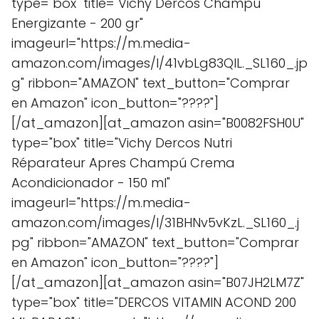
type="box" title="Vichy Dercos Champú
Energizante - 200 gr"
imageurl="https://m.media-
amazon.com/images/I/41vbLg83QlL._SL160_.jp
g" ribbon="AMAZON" text_button="Comprar
en Amazon" icon_button="????"]
[/at_amazon][at_amazon asin="B0082FSH0U"
type="box" title="Vichy Dercos Nutri
Réparateur Apres Champú Crema
Acondicionador - 150 ml"
imageurl="https://m.media-
amazon.com/images/I/31BHNv5vKzL._SL160_.j
pg" ribbon="AMAZON" text_button="Comprar
en Amazon" icon_button="????"]
[/at_amazon][at_amazon asin="B07JH2LM7Z"
type="box" title="DERCOS VITAMIN ACOND 200