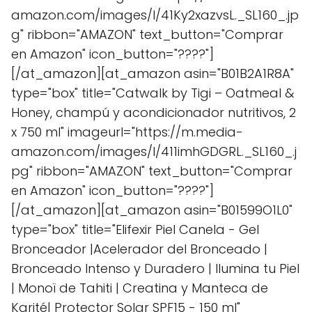
amazon.com/images/I/41Ky2xazvsL._SL160_.jp
g" ribbon="AMAZON" text_button="Comprar
en Amazon" icon_button="????"]
[/at_amazon][at_amazon asin="B01B2A1R8A"
type="box" title="Catwalk by Tigi – Oatmeal &
Honey, champú y acondicionador nutritivos, 2
x 750 ml" imageurl="https://m.media-
amazon.com/images/I/411imhGDGRL._SL160_.j
pg" ribbon="AMAZON" text_button="Comprar
en Amazon" icon_button="????"]
[/at_amazon][at_amazon asin="B01599O1L0"
type="box" title="Elifexir Piel Canela - Gel
Bronceador |Acelerador del Bronceado |
Bronceado Intenso y Duradero | Ilumina tu Piel
| Monoï de Tahiti | Creatina y Manteca de
Karité| Protector Solar SPF15 - 150 ml"