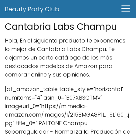
Beauty Party Club
Cantabria Labs Champu
Hola, En el siguiente producto te exponemos
lo mejor de Cantabria Labs Champu. Te
dejamos un corto catálogo de los más
destacados modelos de Amazon para
comprar online y sus opiniones.
[at_amazon_table table_style="horizontal"
numitems="4" asin_0="B07XBSQTMV"
imageurl_0="https://m.media-
amazon.com/images/I/215BMGA8P1L._SL160_.j
pg" title_0="IRALTONE Champu
Seborregulador - Normaliza la Producción de