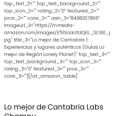
top_text_2="" top_text_background_2=""
top_icon_2="" rating_2="0" featured_2=""
pros_2="" cons_2="" asin_3="8408207806"
imageurl_3="https://m.media-
amazon.com/images/I/51SoaUfdQEL._SL160_.j
pg" title_3="Lo mejor de Cantabria 1:
Experiencias y lugares auténticos (Guías Lo
mejor de Región Lonely Planet)" top_text_3=""
top_text_background_3="" top_icon_3=""
rating_3="0" featured_3="" pros_3=""
cons_3=""][/at_amazon_table]
Lo mejor de Cantabria Labs