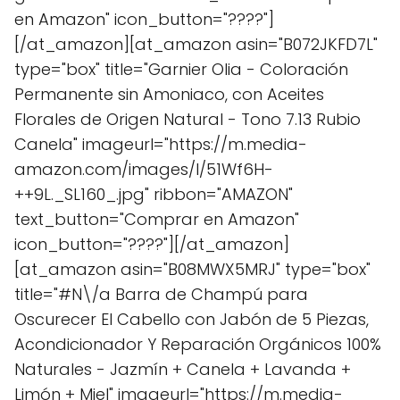
en Amazon" icon_button="????"]
[/at_amazon][at_amazon asin="B072JKFD7L"
type="box" title="Garnier Olia - Coloración
Permanente sin Amoniaco, con Aceites
Florales de Origen Natural - Tono 7.13 Rubio
Canela" imageurl="https://m.media-
amazon.com/images/I/51Wf6H-
++9L._SL160_.jpg" ribbon="AMAZON"
text_button="Comprar en Amazon"
icon_button="????"][/at_amazon]
[at_amazon asin="B08MWX5MRJ" type="box"
title="#N\/a Barra de Champú para
Oscurecer El Cabello con Jabón de 5 Piezas,
Acondicionador Y Reparación Orgánicos 100%
Naturales - Jazmín + Canela + Lavanda +
Limón + Miel" imageurl="https://m.media-