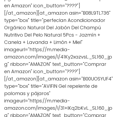
en Amazon" icon_button="????"]
[/at_amazon][at_amazon asin="B08L9TL736"
type="box" title="perfeclan Acondicionador
Orgánico Natural Del Jabón Del Champú
Nutritivo Del Pelo Natural 5Pcs - Jazmín +
Canela + Lavanda + Limón + Miel"
imageurl="https://m.media-
amazon.com/images/I/41Ky2xazvsL._SL160_.jp
g" ribbon="AMAZON" text_button="Comprar
en Amazon" icon_button="????"]
[/at_amazon][at_amazon asin="B00UOSYUF4"
type="box" title="AVIFIN Gel repelente de
palomas y pájaros"
imageurl="https://m.media-
amazon.com/images/I/31+lKq2bKvL._SL160_.jp
g" ribbon="AMAZON" text_button="Comprar