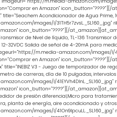
" imageurl="https://m.media-amazon.com/images/
ton="Comprar en Amazon" icon_button="????"][
" title="Seachem Acondicionador de Agua Prime, 1
-amazon.com/images/I/31TH5r7zvsL._SL160_.jpg" 
Amazon" icon_button="????"][/at_amazon][at_am
ransmisor de Nivel de líquido, TL-136 Transmisor d
a 12-32VDC Salida de señal de 4-20mA para medic
mageurl="https://m.media-amazon.com/images/I/4
ton="Comprar en Amazon" icon_button="????"][
" title="INEBIZ V3 - Juego de temporizador de reg
ómetro de carreras, día de 10 pulgadas, intervalo
-amazon.com/images/I/41EYVh4DlnL._SL160_.jpg"
Amazon" icon_button="????"][/at_amazon][at_a
edidor de presión diferencial,Micro para tratamie
ora, planta de energía, aire acondicionado y otro
-amazon.com/images/I/41On9IpcuLL._SL160_.jpg"