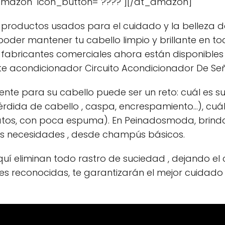
Amazon" icon_button="????"][/at_amazon]
 productos usados para el cuidado y la belleza del 
 poder mantener tu cabello limpio y brillante en
 fabricantes comerciales ahora están disponibles 
e acondicionador Circuito Acondicionador De Señ
te para su cabello puede ser un reto: cuál es su
dida de cabello , caspa, encrespamiento...), cuál
ulfatos, con poca espuma). En Peinadosmoda, brin
 necesidades , desde champús básicos.
í eliminan todo rastro de suciedad , dejando el 
es reconocidas, te garantizarán el mejor cuidado