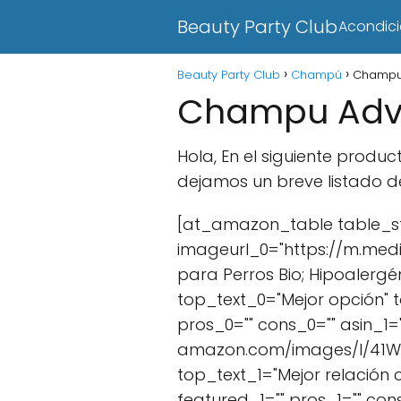
Beauty Party Club
Acondic
Beauty Party Club
Champú
Champu
Champu Adva
Hola, En el siguiente pro
dejamos un breve listado d
[at_amazon_table table_sty
imageurl_0="https://m.med
para Perros Bio; Hipoalergén
top_text_0="Mejor opción" 
pros_0="" cons_0="" asin_1
amazon.com/images/I/41W1HE
top_text_1="Mejor relación
featured_1="" pros_1="" con