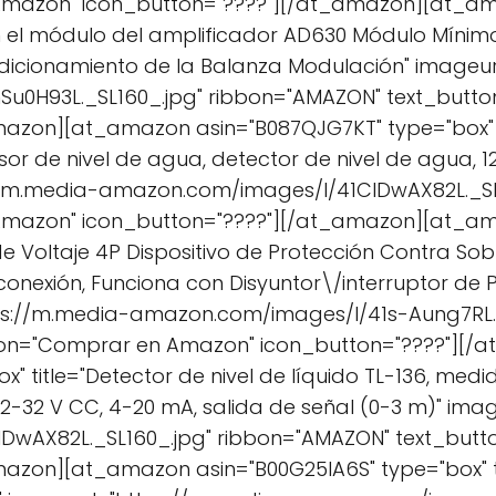
Amazon" icon_button="????"][/at_amazon][at_am
en el módulo del amplificador AD630 Módulo Mínimo
ndicionamiento de la Balanza Modulación" imageur
u0H93L._SL160_.jpg" ribbon="AMAZON" text_but
azon][at_amazon asin="B087QJG7KT" type="box" ti
sor de nivel de agua, detector de nivel de agua, 1
://m.media-amazon.com/images/I/41CIDwAX82L._SL
Amazon" icon_button="????"][/at_amazon][at_am
 de Voltaje 4P Dispositivo de Protección Contra So
onexión, Funciona con Disyuntor\/interruptor de 
ps://m.media-amazon.com/images/I/41s-Aung7RL._
ton="Comprar en Amazon" icon_button="????"][
" title="Detector de nivel de líquido TL-136, medi
12-32 V CC, 4-20 mA, salida de señal (0-3 m)" ima
DwAX82L._SL160_.jpg" ribbon="AMAZON" text_but
azon][at_amazon asin="B00G25IA6S" type="box" ti