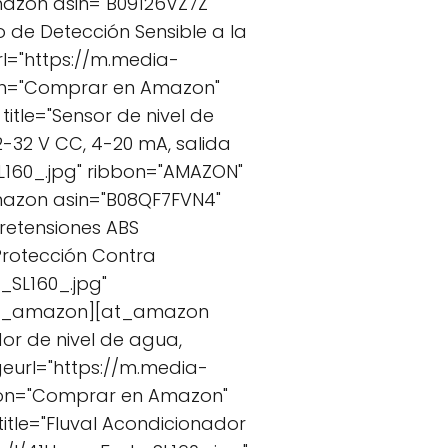
azon asin="B09126VZ7Z"
 de Detección Sensible a la
l="https://m.media-
ton="Comprar en Amazon"
tle="Sensor de nivel de
2-32 V CC, 4-20 mA, salida
160_.jpg" ribbon="AMAZON"
azon asin="B08QF7FVN4"
bretensiones ABS
Protección Contra
SL160_.jpg"
/at_amazon][at_amazon
dor de nivel de agua,
geurl="https://m.media-
ton="Comprar en Amazon"
tle="Fluval Acondicionador