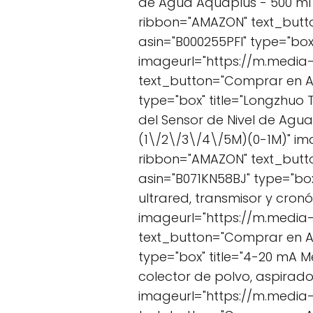
de Agua Aquaplus - 500 ml
ribbon="AMAZON" text_but
asin="B000255PFI" type="box
imageurl="https://m.media
text_button="Comprar en 
type="box" title="Longzhuo T
del Sensor de Nivel de Agu
(1\/2\/3\/4\/5M)(0-1M)" i
ribbon="AMAZON" text_but
asin="B071KN58BJ" type="box
ultrared, transmisor y cron
imageurl="https://m.media
text_button="Comprar en 
type="box" title="4-20 mA M
colector de polvo, aspirad
imageurl="https://m.media