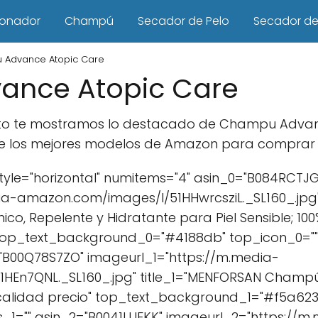
ionador
Champú
Secador de Pelo
Secador de 
 Advance Atopic Care
nce Atopic Care
ducto te mostramos lo destacado de Champu Advan
e los mejores modelos de Amazon para comprar on
le="horizontal" numitems="4" asin_0="B084RCTJG
ia-amazon.com/images/I/51HHwrcsziL._SL160_.jpg
ico, Repelente y Hidratante para Piel Sensible; 100
top_text_background_0="#4188db" top_icon_0="" 
="B00Q78S7ZO" imageurl_1="https://m.media-
n7QNL._SL160_.jpg" title_1="MENFORSAN Champú Al
 calidad precio" top_text_background_1="#f5a623" 
s_1="" asin_2="B0041LUEKK" imageurl_2="https://m