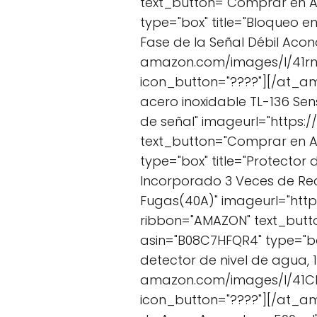
text_button="Comprar en 
type="box" title="Bloqueo 
Fase de la Señal Débil Aco
amazon.com/images/I/41rnS
icon_button="????"][/at_am
acero inoxidable TL-136 Sen
de señal" imageurl="https
text_button="Comprar en 
type="box" title="Protector
Incorporado 3 Veces de Rec
Fugas(40A)" imageurl="htt
ribbon="AMAZON" text_but
asin="B08C7HFQR4" type="box
detector de nivel de agua, 
amazon.com/images/I/41CI
icon_button="????"][/at_am