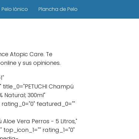
Pelo Iónico
Plancha de Pelo
ce Atopic Care. Te
line y sus opiniones.
1"
" title_0="PETUCHI Champú
% Natural; 300ml"
rating_0="0" featured_0=""
oe Vera Perros - 5 Litros,"
top_icon_1="" rating_1="0"
.media-