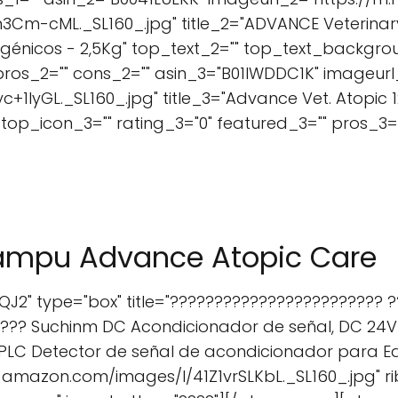
m-cML._SL160_.jpg" title_2="ADVANCE Veterinary
rgénicos - 2,5Kg" top_text_2="" top_text_backgro
 pros_2="" cons_2="" asin_3="B01IWDDC1K" imageur
lyGL._SL160_.jpg" title_3="Advance Vet. Atopic 1
op_icon_3="" rating_3="0" featured_3="" pros_3="
ampu Advance Atopic Care
2" type="box" title="???????????????????????? 
??? Suchinm DC Acondicionador de señal, DC 24V
PLC Detector de señal de acondicionador para Eq
-amazon.com/images/I/41Z1vrSLKbL._SL160_.jpg" 