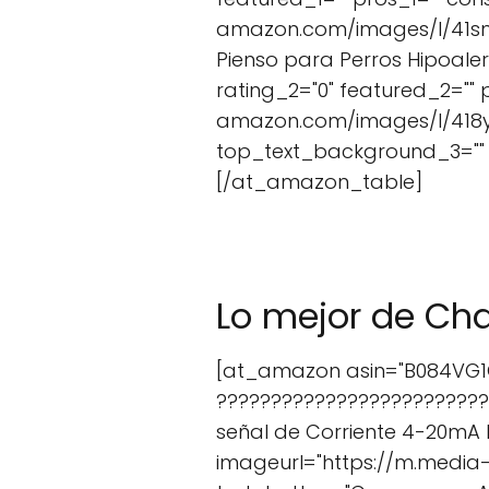
amazon.com/images/I/41sn3C
Pienso para Perros Hipoale
rating_2="0" featured_2=""
amazon.com/images/I/418yc+1
top_text_background_3="" t
[/at_amazon_table]
Lo mejor de Ch
[at_amazon asin="B084VG1QJ
?????????????????????????
señal de Corriente 4-20mA 
imageurl="https://m.media