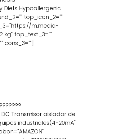
 Diets Hypoallergenic
und_2="" top_icon_2=""
l_3="https://m.media-
2 kg" top_text_3=""
" cons_3=""]
????????
 DC Transmisor aislador de
uipos industriales(4-20mA"
ribbon="AMAZON"