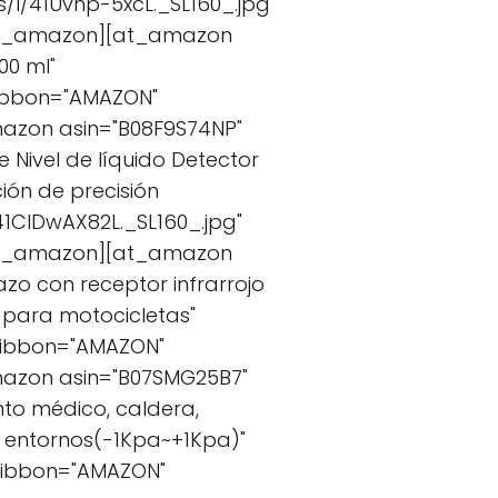
I/41Uvnp-5xcL._SL160_.jpg"
/at_amazon][at_amazon
00 ml"
ribbon="AMAZON"
azon asin="B08F9S74NP"
e Nivel de líquido Detector
ión de precisión
1CIDwAX82L._SL160_.jpg"
/at_amazon][at_amazon
azo con receptor infrarrojo
s para motocicletas"
 ribbon="AMAZON"
mazon asin="B07SMG25B7"
nto médico, caldera,
s entornos(-1Kpa~+1Kpa)"
 ribbon="AMAZON"