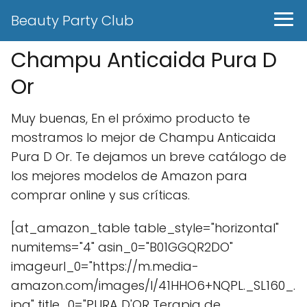
Beauty Party Club
Champu Anticaida Pura D
Or
Muy buenas, En el próximo producto te
mostramos lo mejor de Champu Anticaida
Pura D Or. Te dejamos un breve catálogo de
los mejores modelos de Amazon para
comprar online y sus críticas.
[at_amazon_table table_style="horizontal"
numitems="4" asin_0="B01GGQR2DO"
imageurl_0="https://m.media-
amazon.com/images/I/41HHO6+NQPL._SL160_.
jpg" title_0="PURA D'OR Terapia de