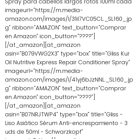
Spray para cabellos largos rotos 100ml cada"
imageurl="https://m.media-
amazon.com/images/I/31il7VC05CL._SL160_.jp
g" ribbon="AMAZON" text_button="Comprar
en Amazon" icon_button="????"]
[/at_amazon][at_amazon
asin="B079VWG2X3" type="box" title="Gliss Kur
Oil Nutritive Express Repair Conditioner Spray"
imageurl="https://m.media-
amazon.com/images/I/41yj6bJzNNL._SL160_.jp
g" ribbon="AMAZON" text_button="Comprar
en Amazon" icon_button="????"]
[/at_amazon][at_amazon
asin="B07NRJTWP4" type="box" title="Gliss -
Liso Asiático Sérum Anti-encrespamiento - 3
uds de 50ml - Schwarzkopf"