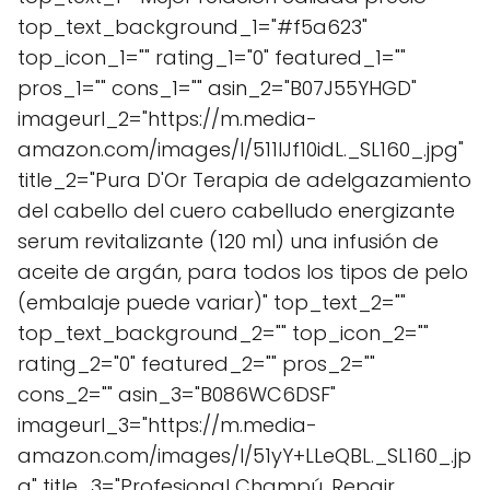
top_text_background_1="#f5a623"
top_icon_1="" rating_1="0" featured_1=""
pros_1="" cons_1="" asin_2="B07J55YHGD"
imageurl_2="https://m.media-
amazon.com/images/I/511lJf10idL._SL160_.jpg"
title_2="Pura D'Or Terapia de adelgazamiento
del cabello del cuero cabelludo energizante
serum revitalizante (120 ml) una infusión de
aceite de argán, para todos los tipos de pelo
(embalaje puede variar)" top_text_2=""
top_text_background_2="" top_icon_2=""
rating_2="0" featured_2="" pros_2=""
cons_2="" asin_3="B086WC6DSF"
imageurl_3="https://m.media-
amazon.com/images/I/51yY+LLeQBL._SL160_.jp
g" title_3="Profesional Champú, Repair