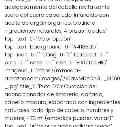
adelgazamiento del cabello revitalizante
suero del cuero cabelludo, infundido con
aceite de argán orgánico, biotina e
ingredientes naturales, 4 onzas líquidas"
top_text_0="Mejor opción"
top_text_background_0="#4188db"
top_icon_0="" rating_0="0" featured_0=""
pros_0="" cons_0="" asin_1="B007TC0HIC"
imageurl_1="https://m.media-
amazon.com/images/I/41awMDYChGL._SL160
_.jpg" title_1="Pura D'Or Curación del
acondicionador de tintorería, dañado,
cabello maduro, elaborada con ingredientes
naturales, todo tipo de cabello, hombres y
mujeres, 473 ml (embalaje pueden variar)"
top_text_1="Mejor relación calidad precio"