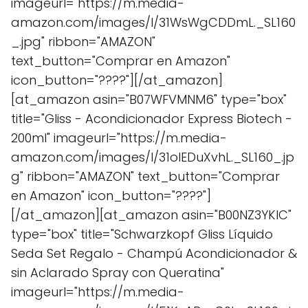
imageurl="https://m.media-
amazon.com/images/I/31WsWgCDDmL._SL160
_.jpg" ribbon="AMAZON"
text_button="Comprar en Amazon"
icon_button="????"][/at_amazon]
[at_amazon asin="B07WFVMNM6" type="box"
title="Gliss - Acondicionador Express Biotech -
200ml" imageurl="https://m.media-
amazon.com/images/I/31olEDuXvhL._SL160_.jp
g" ribbon="AMAZON" text_button="Comprar
en Amazon" icon_button="????"]
[/at_amazon][at_amazon asin="B00NZ3YKIC"
type="box" title="Schwarzkopf Gliss Líquido
Seda Set Regalo - Champú Acondicionador &
sin Aclarado Spray con Queratina"
imageurl="https://m.media-