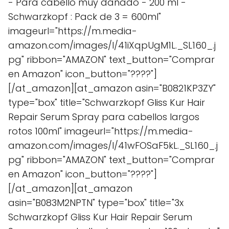
- Para cabello muy dañado - 200 ml -
Schwarzkopf : Pack de 3 = 600ml"
imageurl="https://m.media-
amazon.com/images/I/41iXqpUgM1L._SL160_.j
pg" ribbon="AMAZON" text_button="Comprar
en Amazon" icon_button="????"]
[/at_amazon][at_amazon asin="B0821KP3ZY"
type="box" title="Schwarzkopf Gliss Kur Hair
Repair Serum Spray para cabellos largos
rotos 100ml" imageurl="https://m.media-
amazon.com/images/I/41wFOSaF5kL._SL160_.j
pg" ribbon="AMAZON" text_button="Comprar
en Amazon" icon_button="????"]
[/at_amazon][at_amazon
asin="B083M2NPTN" type="box" title="3x
Schwarzkopf Gliss Kur Hair Repair Serum