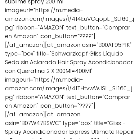
sublime spray 200 ml"
imageurl="https://m.media-
amazon.com/images/I/414EuVCqopL._SL160_.j
pg" ribbon="AMAZON" text_button="Comprar
en Amazon" icon_button="????"]
[/at_amazon][at_amazon asin="B00AF95P1K"
type="box" title="Schwarzkopf Gliss Líquido
Seda sin Aclarado Hair Spray Acondicionador
con Queratina 2 X 200Ml=400Ml"
imageurl="https://m.media-
amazon.com/images/I/41THtvwWJSL._SL160_.j
pg" ribbon="AMAZON" text_button="Comprar
en Amazon" icon_button="????"]
[/at_amazon][at_amazon
asin="B07W47BSWC" type="box" title="Gliss -
Spray Acondicionador Express Ultimate Repair