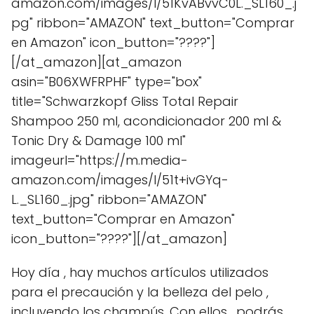
amazon.com/images/I/51KvABvvC0L._SL160_.j
pg" ribbon="AMAZON" text_button="Comprar
en Amazon" icon_button="????"]
[/at_amazon][at_amazon
asin="B06XWFRPHF" type="box"
title="Schwarzkopf Gliss Total Repair
Shampoo 250 ml, acondicionador 200 ml &
Tonic Dry & Damage 100 ml"
imageurl="https://m.media-
amazon.com/images/I/51t+ivGYq-
L._SL160_.jpg" ribbon="AMAZON"
text_button="Comprar en Amazon"
icon_button="????"][/at_amazon]
Hoy día , hay muchos artículos utilizados
para el precaución y la belleza del pelo ,
incluyendo los champús. Con ellos , podrás