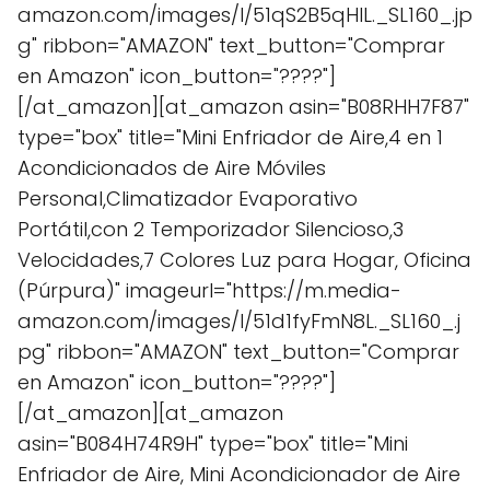
amazon.com/images/I/51qS2B5qHIL._SL160_.jp
g" ribbon="AMAZON" text_button="Comprar
en Amazon" icon_button="????"]
[/at_amazon][at_amazon asin="B08RHH7F87"
type="box" title="Mini Enfriador de Aire,4 en 1
Acondicionados de Aire Móviles
Personal,Climatizador Evaporativo
Portátil,con 2 Temporizador Silencioso,3
Velocidades,7 Colores Luz para Hogar, Oficina
(Púrpura)" imageurl="https://m.media-
amazon.com/images/I/51d1fyFmN8L._SL160_.j
pg" ribbon="AMAZON" text_button="Comprar
en Amazon" icon_button="????"]
[/at_amazon][at_amazon
asin="B084H74R9H" type="box" title="Mini
Enfriador de Aire, Mini Acondicionador de Aire