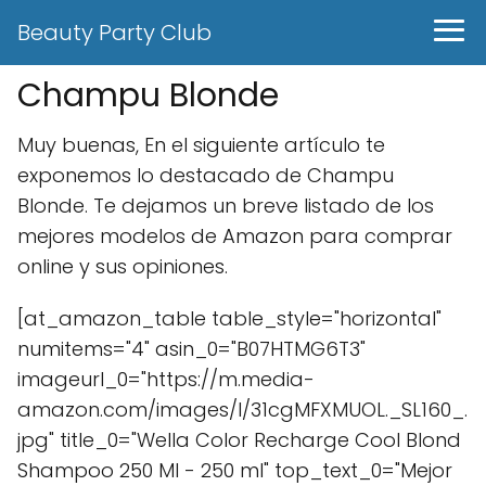
Beauty Party Club
Champu Blonde
Muy buenas, En el siguiente artículo te
exponemos lo destacado de Champu
Blonde. Te dejamos un breve listado de los
mejores modelos de Amazon para comprar
online y sus opiniones.
[at_amazon_table table_style="horizontal"
numitems="4" asin_0="B07HTMG6T3"
imageurl_0="https://m.media-
amazon.com/images/I/31cgMFXMUOL._SL160_.
jpg" title_0="Wella Color Recharge Cool Blond
Shampoo 250 Ml - 250 ml" top_text_0="Mejor