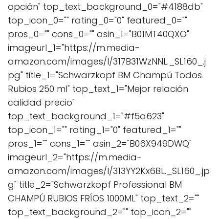
opción" top_text_background_0="#4188db"
top_icon_0="" rating_0="0" featured_0=""
pros_0="" cons_0="" asin_1="B01MT40QXO"
imageurl_1="https://m.media-
amazon.com/images/I/317B31WzNNL._SL160_.j
pg" title_1="Schwarzkopf BM Champú Todos
Rubios 250 ml" top_text_1="Mejor relación
calidad precio"
top_text_background_1="#f5a623"
top_icon_1="" rating_1="0" featured_1=""
pros_1="" cons_1="" asin_2="B06X949DWQ"
imageurl_2="https://m.media-
amazon.com/images/I/313YY2Kx6BL._SL160_.jp
g" title_2="Schwarzkopf Professional BM
CHAMPÚ RUBIOS FRÍOS 1000ML" top_text_2=""
top_text_background_2="" top_icon_2=""