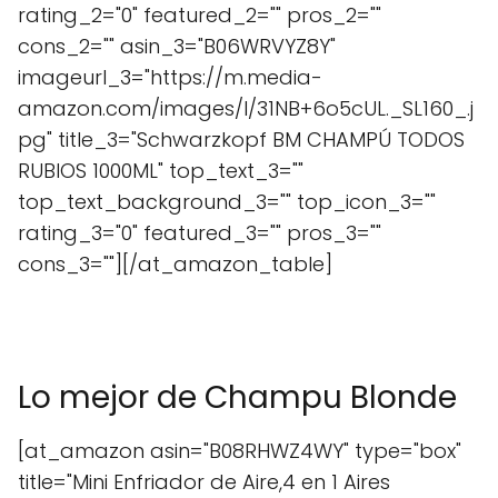
rating_2="0" featured_2="" pros_2=""
cons_2="" asin_3="B06WRVYZ8Y"
imageurl_3="https://m.media-
amazon.com/images/I/31NB+6o5cUL._SL160_.j
pg" title_3="Schwarzkopf BM CHAMPÚ TODOS
RUBIOS 1000ML" top_text_3=""
top_text_background_3="" top_icon_3=""
rating_3="0" featured_3="" pros_3=""
cons_3=""][/at_amazon_table]
Lo mejor de Champu Blonde
[at_amazon asin="B08RHWZ4WY" type="box"
title="Mini Enfriador de Aire,4 en 1 Aires