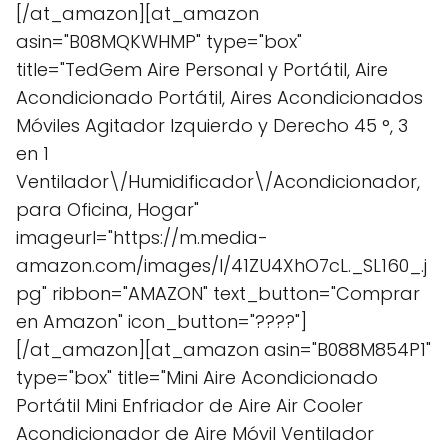
[/at_amazon][at_amazon
asin="B08MQKWHMP" type="box"
title="TedGem Aire Personal y Portátil, Aire
Acondicionado Portátil, Aires Acondicionados
Móviles Agitador Izquierdo y Derecho 45 °, 3
en 1
Ventilador\/Humidificador\/Acondicionador,
para Oficina, Hogar"
imageurl="https://m.media-
amazon.com/images/I/41ZU4XhO7cL._SL160_.j
pg" ribbon="AMAZON" text_button="Comprar
en Amazon" icon_button="????"]
[/at_amazon][at_amazon asin="B088M854P1"
type="box" title="Mini Aire Acondicionado
Portátil Mini Enfriador de Aire Air Cooler
Acondicionador de Aire Móvil Ventilador