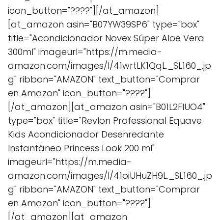
icon_button="????"][/at_amazon]
[at_amazon asin="B07YW39SP6" type="box"
title="Acondicionador Novex Súper Aloe Vera
300ml" imageurl="https://m.media-
amazon.com/images/I/41wrtLK1QqL._SL160_.jp
g" ribbon="AMAZON" text_button="Comprar
en Amazon" icon_button="????"]
[/at_amazon][at_amazon asin="B01L2FIUO4"
type="box" title="Revlon Professional Equave
Kids Acondicionador Desenredante
Instantáneo Princess Look 200 ml"
imageurl="https://m.media-
amazon.com/images/I/41oiUHuZH9L._SL160_.jp
g" ribbon="AMAZON" text_button="Comprar
en Amazon" icon_button="????"]
[/at_amazon][at_amazon