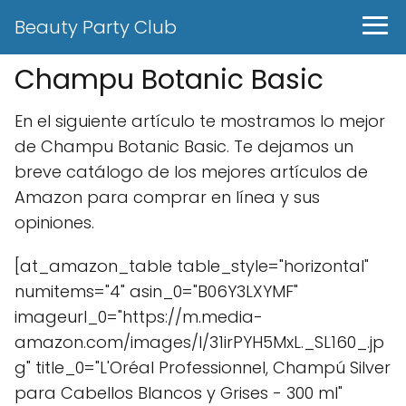
Beauty Party Club
Champu Botanic Basic
En el siguiente artículo te mostramos lo mejor
de Champu Botanic Basic. Te dejamos un
breve catálogo de los mejores artículos de
Amazon para comprar en línea y sus
opiniones.
[at_amazon_table table_style="horizontal"
numitems="4" asin_0="B06Y3LXYMF"
imageurl_0="https://m.media-
amazon.com/images/I/31irPYH5MxL._SL160_.jp
g" title_0="L'Oréal Professionnel, Champú Silver
para Cabellos Blancos y Grises - 300 ml"