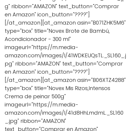
g" ribbon="AMAZON" text_button="Comprar
en Amazon" icon_button="????"]
[/at_amazon][at_amazon asin="B071ZHK5M6"
type="box" title="Novex Brote de Bambú,
Acondicionador - 300 ml"
imageurl="https://m.media-
amazon.com/images/I/41WDKEUQsTL._SL160_.j
pg" ribbon="AMAZON" text_button="Comprar
en Amazon" icon_button="????"]
[/at_amazon][at_amazon asin="B06XTZ4288"
type="box" title="Novex Mis Rizos,Intensos
Crema de peinar 500g"
imageurl="https://m.media-
amazon.com/images/I/41d8HhLmdmL._SL160
_.jpg" ribbon="AMAZON"
text_button="Comprar en Amazon"