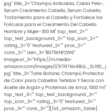
jpg" title_2="Champú Anticaida, Caida Pelo-,
Serum Crecimiento Cabello, Serum Cabello,
Tratamiento para el Cabello y Fortalece los
Folículos para el Crecimiento Del Cabello
Hombre y Mujer-300 Ml" top_text_2=""
top_text_background_2="" top_icon_2=""
rating_2="0" featured_2="" pros_2=""
cons_2="" asin_3="B075KNF2W6"
imageurl_3="https://m.media-
amazon.com/images/I/31TR7Xb4BUL._SL160_.j
pg" title_3="Tahe Botanic Champú Protector
de Color para Cabellos Teñidos Y Secos con
Aceite de Argán y Proteínas de Arroz, 1000 ml"
top_text_3="" top_text_background_3=""
top_icon_3="" rating_3="0" featured_3=""
pros_3="" cons_3=""][/at_amazon_table]