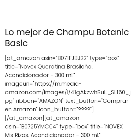
Lo mejor de Champu Botanic
Basic
[at_amazon asin="B071FJBJ22" type="box"
title="Novex Queratina Brasileña,
Acondicionador - 300 ml."
imageurl="https://m.media-
amazon.com/images/I/41gAkzwhBuL._SL160_.j
pg" ribbon="AMAZON" text_button="Comprar
en Amazon" icon_button="????"]
[/at_amazon][at_amazon
asin="B0725YMC64" type="box" title="NOVEX
Mis Rizos, Acondicionador - 300 ml."