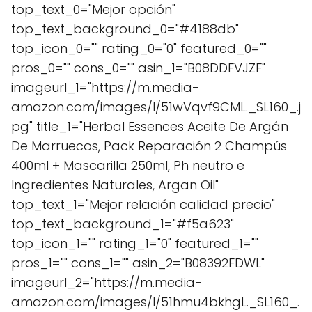
top_text_0="Mejor opción"
top_text_background_0="#4188db"
top_icon_0="" rating_0="0" featured_0=""
pros_0="" cons_0="" asin_1="B08DDFVJZF"
imageurl_1="https://m.media-
amazon.com/images/I/51wVqvf9CML._SL160_.j
pg" title_1="Herbal Essences Aceite De Argán
De Marruecos, Pack Reparación 2 Champús
400ml + Mascarilla 250ml, Ph neutro e
Ingredientes Naturales, Argan Oil"
top_text_1="Mejor relación calidad precio"
top_text_background_1="#f5a623"
top_icon_1="" rating_1="0" featured_1=""
pros_1="" cons_1="" asin_2="B08392FDWL"
imageurl_2="https://m.media-
amazon.com/images/I/51hmu4bkhgL._SL160_.