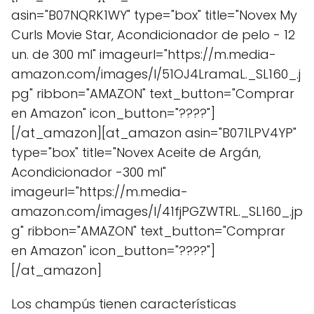
asin="B07NQRK1WY" type="box" title="Novex My
Curls Movie Star, Acondicionador de pelo - 12
un. de 300 ml" imageurl="https://m.media-
amazon.com/images/I/51OJ4LramaL._SL160_.j
pg" ribbon="AMAZON" text_button="Comprar
en Amazon" icon_button="????"]
[/at_amazon][at_amazon asin="B071LPV4YP"
type="box" title="Novex Aceite de Argán,
Acondicionador -300 ml"
imageurl="https://m.media-
amazon.com/images/I/41fjPGZWTRL._SL160_.jp
g" ribbon="AMAZON" text_button="Comprar
en Amazon" icon_button="????"]
[/at_amazon]
Los champús tienen características