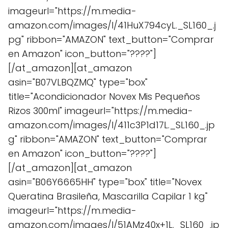
imageurl="https://m.media-
amazon.com/images/I/41HuX794cyL._SL160_.j
pg" ribbon="AMAZON" text_button="Comprar
en Amazon" icon_button="????"]
[/at_amazon][at_amazon
asin="B07VLBQZMQ" type="box"
title="Acondicionador Novex Mis Pequeños
Rizos 300ml" imageurl="https://m.media-
amazon.com/images/I/411c3P1d17L._SL160_.jp
g" ribbon="AMAZON" text_button="Comprar
en Amazon" icon_button="????"]
[/at_amazon][at_amazon
asin="B06Y6665HH" type="box" title="Novex
Queratina Brasileña, Mascarilla Capilar 1 kg"
imageurl="https://m.media-
amazon.com/images/I/51AMz40x+1L._SL160_.jp