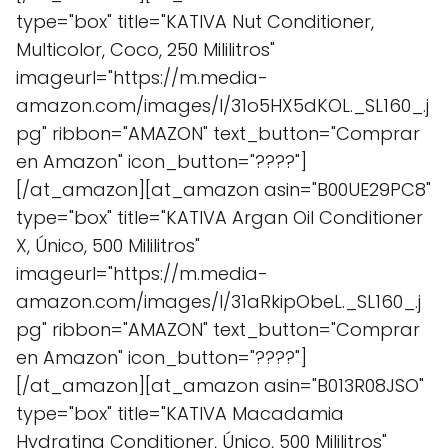
type="box" title="KATIVA Nut Conditioner,
Multicolor, Coco, 250 Mililitros"
imageurl="https://m.media-
amazon.com/images/I/31o5HX5dKOL._SL160_.j
pg" ribbon="AMAZON" text_button="Comprar
en Amazon" icon_button="????"]
[/at_amazon][at_amazon asin="B00UE29PC8"
type="box" title="KATIVA Argan Oil Conditioner
X, Único, 500 Mililitros"
imageurl="https://m.media-
amazon.com/images/I/31aRkipObeL._SL160_.j
pg" ribbon="AMAZON" text_button="Comprar
en Amazon" icon_button="????"]
[/at_amazon][at_amazon asin="B013R08JSO"
type="box" title="KATIVA Macadamia
Hydrating Conditioner, Único, 500 Mililitros"