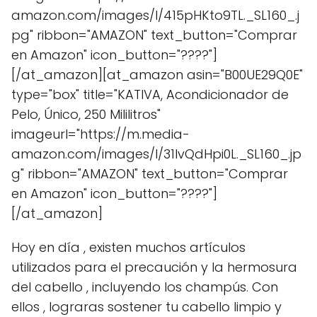
amazon.com/images/I/415pHKto9TL._SL160_.j
pg" ribbon="AMAZON" text_button="Comprar
en Amazon" icon_button="????"]
[/at_amazon][at_amazon asin="B00UE29Q0E"
type="box" title="KATIVA, Acondicionador de
Pelo, Único, 250 Mililitros"
imageurl="https://m.media-
amazon.com/images/I/31lvQdHpi0L._SL160_.jp
g" ribbon="AMAZON" text_button="Comprar
en Amazon" icon_button="????"]
[/at_amazon]
Hoy en día , existen muchos artículos
utilizados para el precaución y la hermosura
del cabello , incluyendo los champús. Con
ellos , lograras sostener tu cabello limpio y