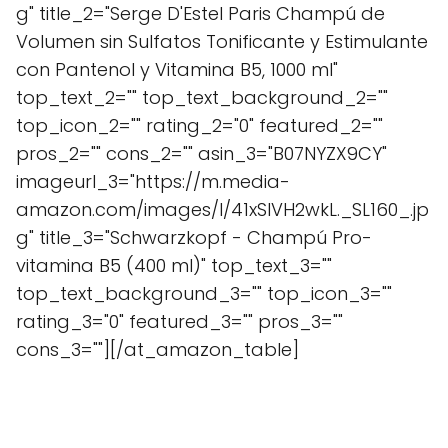
g" title_2="Serge D'Estel Paris Champú de
Volumen sin Sulfatos Tonificante y Estimulante
con Pantenol y Vitamina B5, 1000 ml"
top_text_2="" top_text_background_2=""
top_icon_2="" rating_2="0" featured_2=""
pros_2="" cons_2="" asin_3="B07NYZX9CY"
imageurl_3="https://m.media-
amazon.com/images/I/41xSIVH2wkL._SL160_.jp
g" title_3="Schwarzkopf - Champú Pro-
vitamina B5 (400 ml)" top_text_3=""
top_text_background_3="" top_icon_3=""
rating_3="0" featured_3="" pros_3=""
cons_3=""][/at_amazon_table]