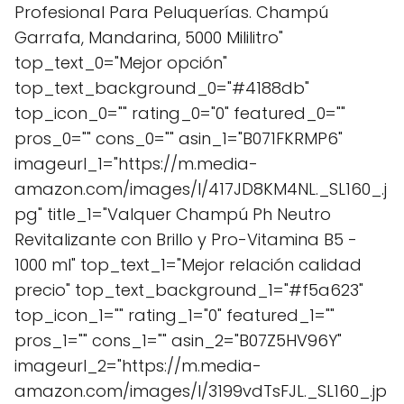
Profesional Para Peluquerías. Champú
Garrafa, Mandarina, 5000 Mililitro"
top_text_0="Mejor opción"
top_text_background_0="#4188db"
top_icon_0="" rating_0="0" featured_0=""
pros_0="" cons_0="" asin_1="B071FKRMP6"
imageurl_1="https://m.media-
amazon.com/images/I/417JD8KM4NL._SL160_.j
pg" title_1="Valquer Champú Ph Neutro
Revitalizante con Brillo y Pro-Vitamina B5 -
1000 ml" top_text_1="Mejor relación calidad
precio" top_text_background_1="#f5a623"
top_icon_1="" rating_1="0" featured_1=""
pros_1="" cons_1="" asin_2="B07Z5HV96Y"
imageurl_2="https://m.media-
amazon.com/images/I/3199vdTsFJL._SL160_.jp