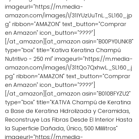
imageurl="https://m.media-
amazon.com/images/I/31lYUzUuTnL._SL160_.jp
g" ribbon="AMAZON" text_button="Comprar
en Amazon" icon_button="????"]
[/at_amazon][at_amazon asin="B00PY0UNK8"
type="box" title="Kativa Keratina Champú
Nutritivo - 250 ml" imageurl="https://m.media-
amazon.com/images/I/31tQo7QxhwL._SL160_.j
pg" ribbon="AMAZON" text_button="Comprar
en Amazon" icon_button="????"]
[/at_amazon][at_amazon asin="B0108FYZU2"
type="box" title="KATIVA Champú de Keratina
a Base de Keratina Hidrolizada y Ceramidas,
Reconstruye Las Fibras Desde El Interior Hasta
la Superficie Dañada, Único, 500 Mililitros"
imageurl="https://m.media-