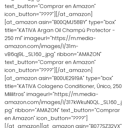
text_button="Comprar en Amazon"
icon_button="????"][/at_amazon]
[at_amazon asin="B00QMJ58BY" type="box"
title="KATIVA Argan Oil Champú Protector -
250 ml" imageurl="https://m.media-
amazon.com/images/I/31m-
vB6qj9L._SL160_.jpg" ribbon="AMAZON"
text_button="Comprar en Amazon"
icon_button="????"][/at_amazon]
[at_amazon asin="B00UE2919A" type="box"
title="KATIVA Colageno Conditioner, Único, 250
Mililitros" imageurl="https://m.media-
amazon.com/images/I/317kWkuN0QL._SL160_.j
pg" ribbon="AMAZON" text_button="Comprar
en Amazon" icon_button="????"]
[/at_amazon][at_amazon asin="B077SZ32VX"