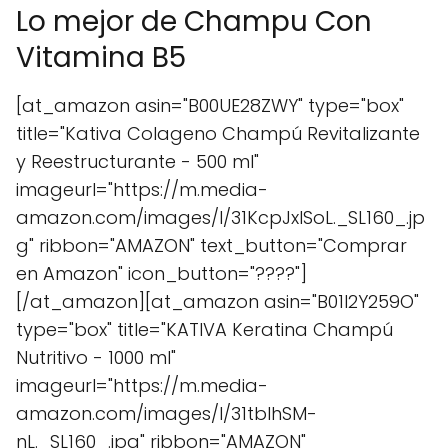
Lo mejor de Champu Con
Vitamina B5
[at_amazon asin="B00UE28ZWY" type="box"
title="Kativa Colageno Champú Revitalizante
y Reestructurante - 500 ml"
imageurl="https://m.media-
amazon.com/images/I/31KcpJxlSoL._SL160_.jp
g" ribbon="AMAZON" text_button="Comprar
en Amazon" icon_button="????"]
[/at_amazon][at_amazon asin="B01I2Y259O"
type="box" title="KATIVA Keratina Champú
Nutritivo - 1000 ml"
imageurl="https://m.media-
amazon.com/images/I/31tbIhSM-
nL._SL160_.jpg" ribbon="AMAZON"