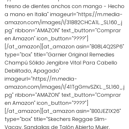
fresno de dientes anchos con mango - Hecho
a mano en Italia" imageurl="https://m.media-
amazon.com/images/I/31B82CHCA1L._SL160_.j
pg" ribbon="AMAZON" text_button="Comprar
en Amazon" icon_button="????"]
[/at_amazon][at_amazon asin="B08L4Q2SP6"
type="box" title="Garnier Original Remedies
Champú Sólido Jengibre Vital Para Cabello
Debilitado, Apagado"
imageurl="https://m.media-
amazon.com/images/I/41TgGmvSZKL._SL160_.j
pg" ribbon="AMAZON" text_button="Comprar
en Amazon" icon_button="????"]
[/at_amazon][at_amazon asin="B00JEZ1X26"
type="box" title="Skechers Reggae Slim-
Vacay, Sandalias de Talón Abierto Mujer,