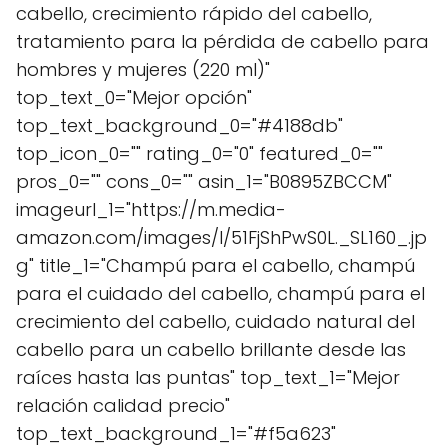
cabello, crecimiento rápido del cabello,
tratamiento para la pérdida de cabello para
hombres y mujeres (220 ml)"
top_text_0="Mejor opción"
top_text_background_0="#4188db"
top_icon_0="" rating_0="0" featured_0=""
pros_0="" cons_0="" asin_1="B0895ZBCCM"
imageurl_1="https://m.media-
amazon.com/images/I/51FjShPwS0L._SL160_.jp
g" title_1="Champú para el cabello, champú
para el cuidado del cabello, champú para el
crecimiento del cabello, cuidado natural del
cabello para un cabello brillante desde las
raíces hasta las puntas" top_text_1="Mejor
relación calidad precio"
top_text_background_1="#f5a623"