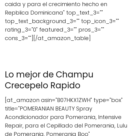
caida y para el crecimiento hecho en
Repblica Dominicana" top_text_3=""
top_text_background_3="" top_icon_3=""
rating_3="0" featured_3="" pros_3=""
cons_3=""][/at_amazon_table]
Lo mejor de Champu
Crecepelo Rapido
[at_amazon asin="B07HKX1ZWH" type="box"
title="POMERANIAN BEAUTY Spray
Acondicionador para Pomerania, Intensive
Repair, para el Cepillado del Pomerania, Lulu
de Pomerania, Pomerania Boo"