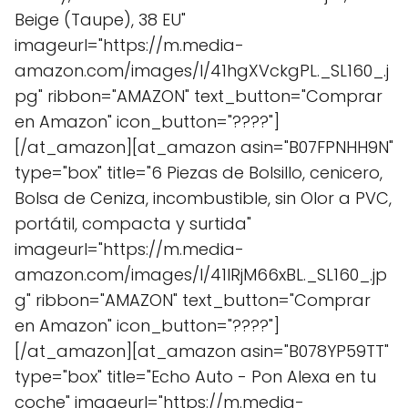
Beige (Taupe), 38 EU"
imageurl="https://m.media-
amazon.com/images/I/41hgXVckgPL._SL160_.j
pg" ribbon="AMAZON" text_button="Comprar
en Amazon" icon_button="????"]
[/at_amazon][at_amazon asin="B07FPNHH9N"
type="box" title="6 Piezas de Bolsillo, cenicero,
Bolsa de Ceniza, incombustible, sin Olor a PVC,
portátil, compacta y surtida"
imageurl="https://m.media-
amazon.com/images/I/41lRjM66xBL._SL160_.jp
g" ribbon="AMAZON" text_button="Comprar
en Amazon" icon_button="????"]
[/at_amazon][at_amazon asin="B078YP59TT"
type="box" title="Echo Auto - Pon Alexa en tu
coche" imageurl="https://m.media-