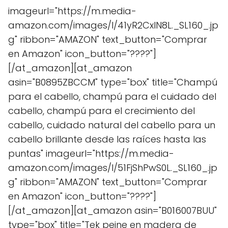
imageurl="https://m.media-
amazon.com/images/I/41yR2CxlN8L._SL160_.jp
g" ribbon="AMAZON" text_button="Comprar
en Amazon" icon_button="????"]
[/at_amazon][at_amazon
asin="B0895ZBCCM" type="box" title="Champú
para el cabello, champú para el cuidado del
cabello, champú para el crecimiento del
cabello, cuidado natural del cabello para un
cabello brillante desde las raíces hasta las
puntas" imageurl="https://m.media-
amazon.com/images/I/51FjShPwS0L._SL160_.jp
g" ribbon="AMAZON" text_button="Comprar
en Amazon" icon_button="????"]
[/at_amazon][at_amazon asin="B016007BUU"
type="box" title="Tek peine en madera de