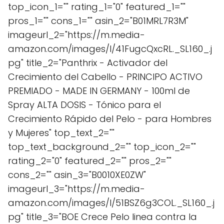
top_icon_1="" rating_1="0" featured_1=""
pros_1="" cons_1="" asin_2="B01MRL7R3M"
imageurl_2="https://m.media-
amazon.com/images/I/41FugcQxcRL._SL160_.j
pg" title_2="Panthrix - Activador del
Crecimiento del Cabello - PRINCIPO ACTIVO
PREMIADO - MADE IN GERMANY - 100ml de
Spray ALTA DOSIS - Tónico para el
Crecimiento Rápido del Pelo - para Hombres
y Mujeres" top_text_2=""
top_text_background_2="" top_icon_2=""
rating_2="0" featured_2="" pros_2=""
cons_2="" asin_3="B0010XE0ZW"
imageurl_3="https://m.media-
amazon.com/images/I/51BSZ6g3COL._SL160_.j
pg" title_3="BOE Crece Pelo linea contra la