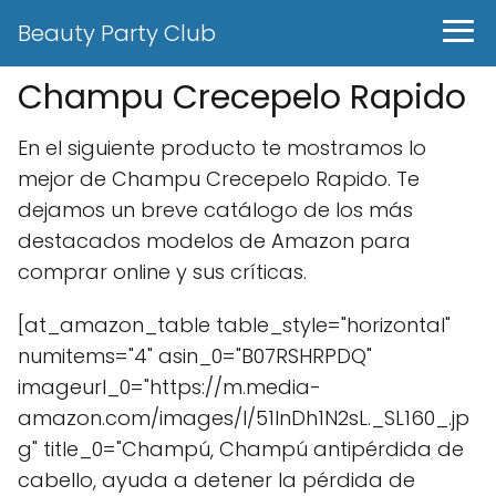
Beauty Party Club
Champu Crecepelo Rapido
En el siguiente producto te mostramos lo
mejor de Champu Crecepelo Rapido. Te
dejamos un breve catálogo de los más
destacados modelos de Amazon para
comprar online y sus críticas.
[at_amazon_table table_style="horizontal"
numitems="4" asin_0="B07RSHRPDQ"
imageurl_0="https://m.media-
amazon.com/images/I/51InDh1N2sL._SL160_.jp
g" title_0="Champú, Champú antipérdida de
cabello, ayuda a detener la pérdida de