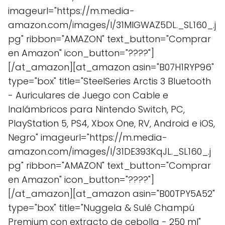
imageurl="https://m.media-
amazon.com/images/I/31MlGWAZ5DL._SL160_.j
pg" ribbon="AMAZON" text_button="Comprar
en Amazon" icon_button="????"]
[/at_amazon][at_amazon asin="B07H1RYP96"
type="box" title="SteelSeries Arctis 3 Bluetooth
- Auriculares de Juego con Cable e
Inalámbricos para Nintendo Switch, PC,
PlayStation 5, PS4, Xbox One, RV, Android e iOS,
Negro" imageurl="https://m.media-
amazon.com/images/I/31DE393KqJL._SL160_.j
pg" ribbon="AMAZON" text_button="Comprar
en Amazon" icon_button="????"]
[/at_amazon][at_amazon asin="B00TPY5A52"
type="box" title="Nuggela & Sulé Champú
Premium con extracto de cebolla - 250 ml"