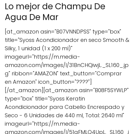
Lo mejor de Champu De
Agua De Mar
[at_amazon asin="B07VNNDPSS" type="box"
title="Syoss Acondicionador en seco Smooth &
Silky, 1 unidad (1 x 200 ml)"
imageurl="https://m.media-
amazon.com/images/I/31BnCHQiwjL._SL160_.jp
g" ribbon="AMAZON" text_button="Comprar
en Amazon" icon_button="????"]
[/at_amazon][at_amazon asin="B08F5SYWLP"
type="box" title="Syoss Keratin
Acondicionador para Cabello Encrespado y
Seco - 6 Unidades de 440 ml, Total: 2640 ml"
imageurl="https://m.media-
amazon.com/images/I/51gFMLQ4UpL._SL160_.j