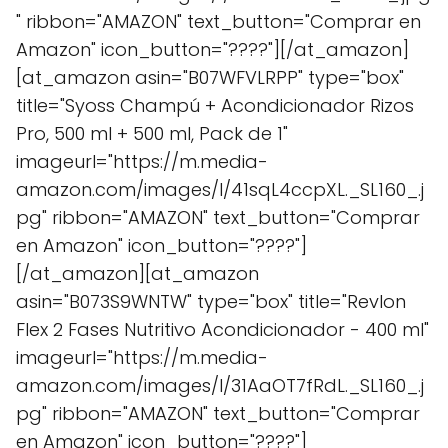
" ribbon="AMAZON" text_button="Comprar en
Amazon" icon_button="????"][/at_amazon]
[at_amazon asin="B07WFVLRPP" type="box"
title="Syoss Champú + Acondicionador Rizos
Pro, 500 ml + 500 ml, Pack de 1"
imageurl="https://m.media-
amazon.com/images/I/41sqL4ccpXL._SL160_.j
pg" ribbon="AMAZON" text_button="Comprar
en Amazon" icon_button="????"]
[/at_amazon][at_amazon
asin="B073S9WNTW" type="box" title="Revlon
Flex 2 Fases Nutritivo Acondicionador - 400 ml"
imageurl="https://m.media-
amazon.com/images/I/31AaOT7fRdL._SL160_.j
pg" ribbon="AMAZON" text_button="Comprar
en Amazon" icon_button="????"]