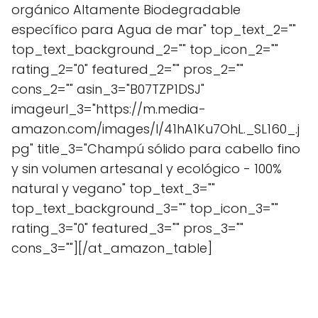
orgánico Altamente Biodegradable
específico para Agua de mar" top_text_2=""
top_text_background_2="" top_icon_2=""
rating_2="0" featured_2="" pros_2=""
cons_2="" asin_3="B07TZP1DSJ"
imageurl_3="https://m.media-
amazon.com/images/I/41hA1Ku7OhL._SL160_.j
pg" title_3="Champú sólido para cabello fino
y sin volumen artesanal y ecológico - 100%
natural y vegano" top_text_3=""
top_text_background_3="" top_icon_3=""
rating_3="0" featured_3="" pros_3=""
cons_3=""][/at_amazon_table]