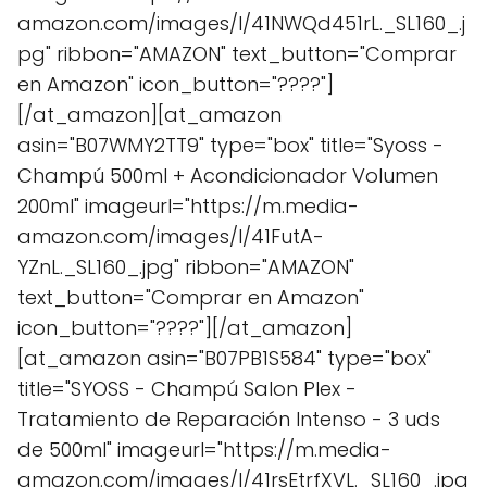
amazon.com/images/I/41NWQd451rL._SL160_.j
pg" ribbon="AMAZON" text_button="Comprar
en Amazon" icon_button="????"]
[/at_amazon][at_amazon
asin="B07WMY2TT9" type="box" title="Syoss -
Champú 500ml + Acondicionador Volumen
200ml" imageurl="https://m.media-
amazon.com/images/I/41FutA-
YZnL._SL160_.jpg" ribbon="AMAZON"
text_button="Comprar en Amazon"
icon_button="????"][/at_amazon]
[at_amazon asin="B07PB1S584" type="box"
title="SYOSS - Champú Salon Plex -
Tratamiento de Reparación Intenso - 3 uds
de 500ml" imageurl="https://m.media-
amazon.com/images/I/41rsEtrfXVL._SL160_.jpg