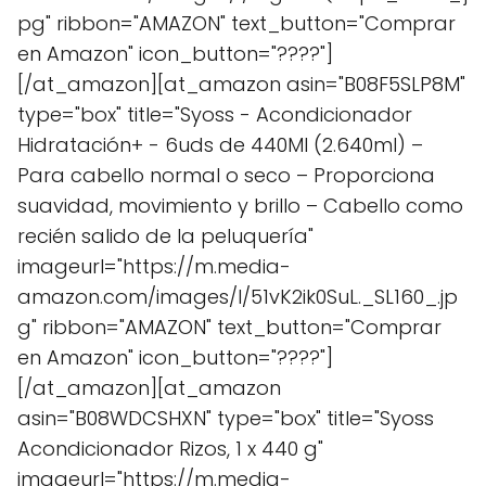
pg" ribbon="AMAZON" text_button="Comprar
en Amazon" icon_button="????"]
[/at_amazon][at_amazon asin="B08F5SLP8M"
type="box" title="Syoss - Acondicionador
Hidratación+ - 6uds de 440Ml (2.640ml) –
Para cabello normal o seco – Proporciona
suavidad, movimiento y brillo – Cabello como
recién salido de la peluquería"
imageurl="https://m.media-
amazon.com/images/I/51vK2ik0SuL._SL160_.jp
g" ribbon="AMAZON" text_button="Comprar
en Amazon" icon_button="????"]
[/at_amazon][at_amazon
asin="B08WDCSHXN" type="box" title="Syoss
Acondicionador Rizos, 1 x 440 g"
imageurl="https://m.media-