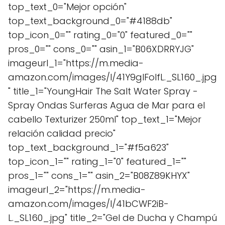
top_text_0="Mejor opción"
top_text_background_0="#4188db"
top_icon_0="" rating_0="0" featured_0=""
pros_0="" cons_0="" asin_1="B06XDRRYJG"
imageurl_1="https://m.media-
amazon.com/images/I/41Y9gIFolfL._SL160_.jpg
" title_1="YoungHair The Salt Water Spray -
Spray Ondas Surferas Agua de Mar para el
cabello Texturizer 250ml" top_text_1="Mejor
relación calidad precio"
top_text_background_1="#f5a623"
top_icon_1="" rating_1="0" featured_1=""
pros_1="" cons_1="" asin_2="B08Z89KHYX"
imageurl_2="https://m.media-
amazon.com/images/I/41bCWF2iB-
L._SL160_.jpg" title_2="Gel de Ducha y Champú