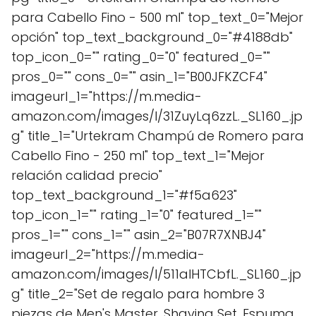
para Cabello Fino - 500 ml" top_text_0="Mejor
opción" top_text_background_0="#4188db"
top_icon_0="" rating_0="0" featured_0=""
pros_0="" cons_0="" asin_1="B00JFKZCF4"
imageurl_1="https://m.media-
amazon.com/images/I/31ZuyLq6zzL._SL160_.jp
g" title_1="Urtekram Champú de Romero para
Cabello Fino - 250 ml" top_text_1="Mejor
relación calidad precio"
top_text_background_1="#f5a623"
top_icon_1="" rating_1="0" featured_1=""
pros_1="" cons_1="" asin_2="B07R7XNBJ4"
imageurl_2="https://m.media-
amazon.com/images/I/511aIHTCbfL._SL160_.jp
g" title_2="Set de regalo para hombre 3
piezas de Men's Master, Shaving Set, Espuma