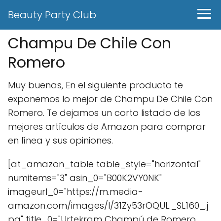
Beauty Party Club
Champu De Chile Con
Romero
Muy buenas, En el siguiente producto te
exponemos lo mejor de Champu De Chile Con
Romero. Te dejamos un corto listado de los
mejores artículos de Amazon para comprar
en línea y sus opiniones.
[at_amazon_table table_style="horizontal"
numitems="3" asin_0="B00K2VY0NK"
imageurl_0="https://m.media-
amazon.com/images/I/31Zy53rOQUL._SL160_.j
pg" title_0="Urtekram Champú de Romero