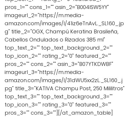
pros_1="" cons_1="" asin_2="B004ISW5YY"
imageurl_2="https://m.media-
amazon.com/images/I/41iz6eTnAvL._SL160_.jp
g" title_2="OGX, Champú Keratina Brasileña,
Cabellos Ondulados o Rizados 385 ml"
top_text_2="" top_text_background_2=""
top_icon_2="" rating_2="0" featured_2=""
pros_2="" cons_2="" asin_3="B07YTKDWBF"
imageurl_3="https://m.media-
amazon.com/images/I/31dWU5xx2zL._SL160_.j
pg" title_3="KATIVA Champu Post, 250 Mililitros"
top_text_3="" top_text_background_3=""
top_icon_3="" rating_3="0" featured_3=""
pros_3="" cons_3=""][/at_amazon_table]