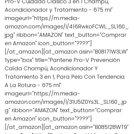
Pro-V Cuidado Clásico 3 en 1 Champú,
Acondicionador y Tratamiento - 675 ml"
imageurl="https://m.media-
amazon.com/images/I/416RwkoFCWL._SL160_.
jpg" ribbon="AMAZON" text_button="Comprar
en Amazon" icon_button="????"]
[/at_amazon][at_amazon asin="B08171W3LW"
type="box" title="Pantene Pro-V Prevención
Caída Champú, Acondicionador Y
Tratamiento 3 en 1, Para Pelo Con Tendencia
A La Rotura - 675 ml"
imageurl="https://m.media-
amazon.com/images/I/31U5IZ0Ys3L._SL160_.jp
g" ribbon="AMAZON" text_button="Comprar
en Amazon" icon_button="????"]
[/at_amazon][at_amazon asin="B085128WT9"