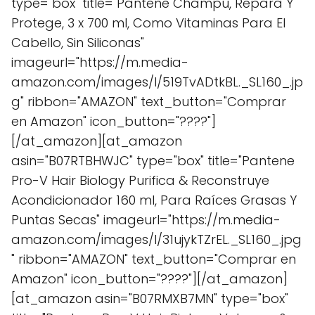
type="box" title="Pantene Champu, Repara Y
Protege, 3 x 700 ml, Como Vitaminas Para El
Cabello, Sin Siliconas"
imageurl="https://m.media-
amazon.com/images/I/519TvADtkBL._SL160_.jp
g" ribbon="AMAZON" text_button="Comprar
en Amazon" icon_button="????"]
[/at_amazon][at_amazon
asin="B07RTBHWJC" type="box" title="Pantene
Pro-V Hair Biology Purifica & Reconstruye
Acondicionador 160 ml, Para Raíces Grasas Y
Puntas Secas" imageurl="https://m.media-
amazon.com/images/I/31ujykTZrEL._SL160_.jpg
" ribbon="AMAZON" text_button="Comprar en
Amazon" icon_button="????"][/at_amazon]
[at_amazon asin="B07RMXB7MN" type="box"