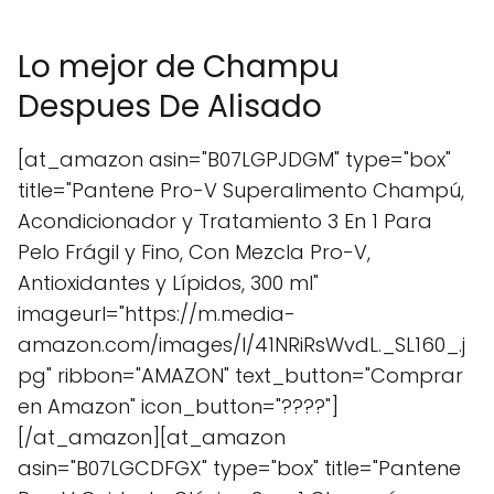
Lo mejor de Champu
Despues De Alisado
[at_amazon asin="B07LGPJDGM" type="box"
title="Pantene Pro-V Superalimento Champú,
Acondicionador y Tratamiento 3 En 1 Para
Pelo Frágil y Fino, Con Mezcla Pro-V,
Antioxidantes y Lípidos, 300 ml"
imageurl="https://m.media-
amazon.com/images/I/41NRiRsWvdL._SL160_.j
pg" ribbon="AMAZON" text_button="Comprar
en Amazon" icon_button="????"]
[/at_amazon][at_amazon
asin="B07LGCDFGX" type="box" title="Pantene