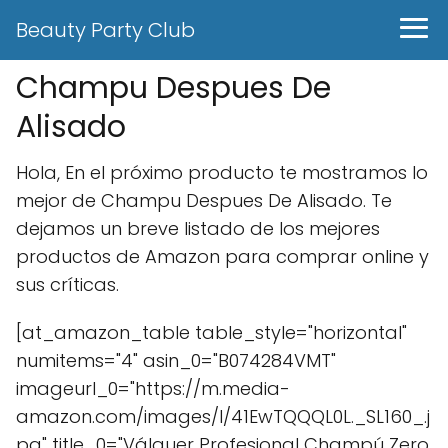
Beauty Party Club
Champu Despues De
Alisado
Hola, En el próximo producto te mostramos lo
mejor de Champu Despues De Alisado. Te
dejamos un breve listado de los mejores
productos de Amazon para comprar online y
sus críticas.
[at_amazon_table table_style="horizontal"
numitems="4" asin_0="B074284VMT"
imageurl_0="https://m.media-
amazon.com/images/I/41EwTQQQL0L._SL160_.j
pg" title_0="Válquer Profesional Champú Zero