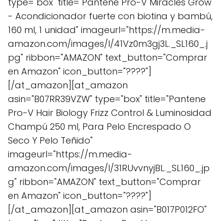
type="box" title="Pantene Pro-V Miracles Grow
- Acondicionador fuerte con biotina y bambú,
160 ml, 1 unidad" imageurl="https://m.media-
amazon.com/images/I/41Vz0m3gj3L._SL160_.j
pg" ribbon="AMAZON" text_button="Comprar
en Amazon" icon_button="????"]
[/at_amazon][at_amazon
asin="B07RR39VZW" type="box" title="Pantene
Pro-V Hair Biology Frizz Control & Luminosidad
Champú 250 ml, Para Pelo Encrespado O
Seco Y Pelo Teñido"
imageurl="https://m.media-
amazon.com/images/I/31RUvvnyjBL._SL160_.jp
g" ribbon="AMAZON" text_button="Comprar
en Amazon" icon_button="????"]
[/at_amazon][at_amazon asin="B017P012FO"