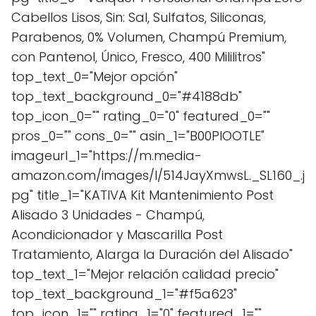
Cabellos Lisos, Sin: Sal, Sulfatos, Siliconas,
Parabenos, 0% Volumen, Champú Premium,
con Pantenol, Único, Fresco, 400 Mililitros"
top_text_0="Mejor opción"
top_text_background_0="#4188db"
top_icon_0="" rating_0="0" featured_0=""
pros_0="" cons_0="" asin_1="B00PIOOTLE"
imageurl_1="https://m.media-
amazon.com/images/I/514JayXmwsL._SL160_.j
pg" title_1="KATIVA Kit Mantenimiento Post
Alisado 3 Unidades - Champú,
Acondicionador y Mascarilla Post
Tratamiento, Alarga la Duración del Alisado"
top_text_1="Mejor relación calidad precio"
top_text_background_1="#f5a623"
top_icon_1="" rating_1="0" featured_1=""