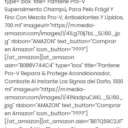
type="box" title="Pantene Pro-V
Superalimento Champú, Para Pelo Frágil Y
Fino Con Mezcla Pro-V, Antioxidantes Y Lípidos,
700 ml" imageurl="https://m.media-
amazon.com/images/I/41Lg70lj7bL._SL160_.jp
g" ribbon="AMAZON" text_button="Comprar
en Amazon" icon_button="????"]
[/at_amazon][at_amazon
asin="B088V744C4" type="box" title="Pantene
Pro-V Repara & Protege Acondicionador,
Combate Al Instante Los Signos del Daño, 1000
ml" imageurl="https://m.media-
amazon.com/images/I/41NadpuCAKL._SL160_.
jpg" ribbon="AMAZON" text_button="Comprar
en Amazon" icon_button="????"]
[/at_amazon][at_amazon asin="B07Q59C2JF"