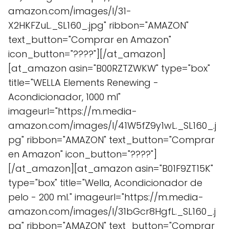
amazon.com/images/I/31-
X2HKFZuL._SL160_.jpg" ribbon="AMAZON"
text_button="Comprar en Amazon"
icon_button="????"][/at_amazon]
[at_amazon asin="B00RZTZWKW" type="box"
title="WELLA Elements Renewing -
Acondicionador, 1000 ml"
imageurl="https://m.media-
amazon.com/images/I/41W5fZ9y1wL._SL160_.j
pg" ribbon="AMAZON" text_button="Comprar
en Amazon" icon_button="????"]
[/at_amazon][at_amazon asin="B01F9ZT15K"
type="box" title="Wella, Acondicionador de
pelo - 200 ml." imageurl="https://m.media-
amazon.com/images/I/31bGcr8HgfL._SL160_.j
pg" ribbon="AMAZON" text_button="Comprar