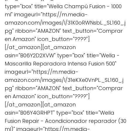
type="box" title="Wella Champú Fusion - 1000
ml" imageurl="https://m.media-
amazon.com/images/I/31K0oRWNsbL._SL160_.j
pg" ribbon="AMAZON" text_button="Comprar
en Amazon" icon_button="????"]
[/at_amazon][at_amazon
asin="B06Y2D2XVW" type="box" title="Wella -
Mascarilla Reparadora Intensa Fusion 500"
imageurl="https://m.media-
amazon.com/images/I/31eKXe0VnPL._SL160_.j
pg" ribbon="AMAZON" text_button="Comprar
en Amazon" icon_button="????"]
[/at_amazon][at_amazon
asin="B06Y4GRHPT" type="box" title="Wella
Fusion Repair - Acondicionador reparador (30
ml)" imageurl="https://m.media-