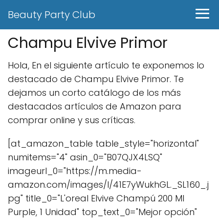
Beauty Party Club
Champu Elvive Primor
Hola, En el siguiente artículo te exponemos lo
destacado de Champu Elvive Primor. Te
dejamos un corto catálogo de los más
destacados artículos de Amazon para
comprar online y sus críticas.
[at_amazon_table table_style="horizontal"
numitems="4" asin_0="B07QJX4LSQ"
imageurl_0="https://m.media-
amazon.com/images/I/41E7yWukhGL._SL160_.j
pg" title_0="L'oreal Elvive Champú 200 Ml
Purple, 1 Unidad" top_text_0="Mejor opción"