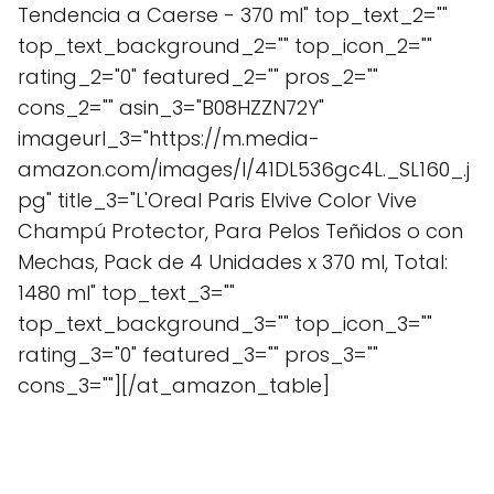
Tendencia a Caerse - 370 ml" top_text_2=""
top_text_background_2="" top_icon_2=""
rating_2="0" featured_2="" pros_2=""
cons_2="" asin_3="B08HZZN72Y"
imageurl_3="https://m.media-
amazon.com/images/I/41DL536gc4L._SL160_.j
pg" title_3="L'Oreal Paris Elvive Color Vive
Champú Protector, Para Pelos Teñidos o con
Mechas, Pack de 4 Unidades x 370 ml, Total:
1480 ml" top_text_3=""
top_text_background_3="" top_icon_3=""
rating_3="0" featured_3="" pros_3=""
cons_3=""][/at_amazon_table]