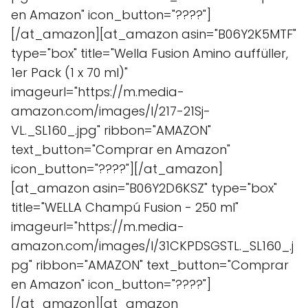
en Amazon" icon_button="????"]
[/at_amazon][at_amazon asin="B06Y2K5MTF"
type="box" title="Wella Fusion Amino auffüller,
1er Pack (1 x 70 ml)"
imageurl="https://m.media-
amazon.com/images/I/217-21Sj-
VL._SL160_.jpg" ribbon="AMAZON"
text_button="Comprar en Amazon"
icon_button="????"][/at_amazon]
[at_amazon asin="B06Y2D6KSZ" type="box"
title="WELLA Champú Fusion - 250 ml"
imageurl="https://m.media-
amazon.com/images/I/31CKPDSGSTL._SL160_.j
pg" ribbon="AMAZON" text_button="Comprar
en Amazon" icon_button="????"]
[/at_amazon][at_amazon