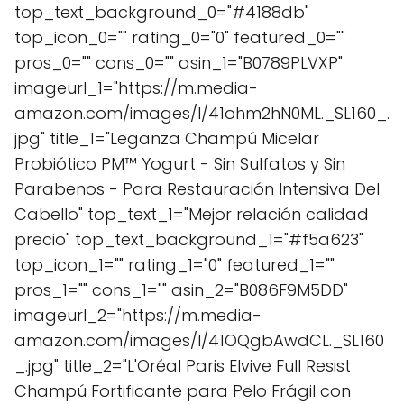
top_text_background_0="#4188db"
top_icon_0="" rating_0="0" featured_0=""
pros_0="" cons_0="" asin_1="B0789PLVXP"
imageurl_1="https://m.media-
amazon.com/images/I/41ohm2hN0ML._SL160_.
jpg" title_1="Leganza Champú Micelar
Probiótico PM™ Yogurt - Sin Sulfatos y Sin
Parabenos - Para Restauración Intensiva Del
Cabello" top_text_1="Mejor relación calidad
precio" top_text_background_1="#f5a623"
top_icon_1="" rating_1="0" featured_1=""
pros_1="" cons_1="" asin_2="B086F9M5DD"
imageurl_2="https://m.media-
amazon.com/images/I/41OQgbAwdCL._SL160
_.jpg" title_2="L'Oréal Paris Elvive Full Resist
Champú Fortificante para Pelo Frágil con