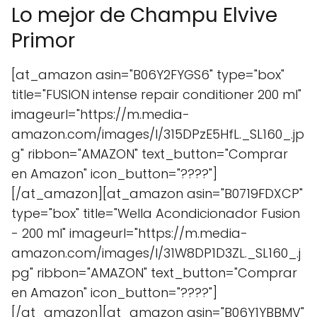
Lo mejor de Champu Elvive
Primor
[at_amazon asin="B06Y2FYGS6" type="box"
title="FUSION intense repair conditioner 200 ml"
imageurl="https://m.media-
amazon.com/images/I/315DPzE5HfL._SL160_.jp
g" ribbon="AMAZON" text_button="Comprar
en Amazon" icon_button="????"]
[/at_amazon][at_amazon asin="B0719FDXCP"
type="box" title="Wella Acondicionador Fusion
- 200 ml" imageurl="https://m.media-
amazon.com/images/I/31W8DP1D3ZL._SL160_.j
pg" ribbon="AMAZON" text_button="Comprar
en Amazon" icon_button="????"]
[/at_amazon][at_amazon asin="B06Y1YBBMV"