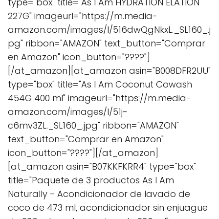
type="box" title="As I Am HYDRATION ELATION
227G" imageurl="https://m.media-
amazon.com/images/I/516dwQgNkxL._SL160_.j
pg" ribbon="AMAZON" text_button="Comprar
en Amazon" icon_button="????"]
[/at_amazon][at_amazon asin="B008DFR2UU"
type="box" title="As I Am Coconut Cowash
454G 400 ml" imageurl="https://m.media-
amazon.com/images/I/51j-
c6mv3ZL._SL160_.jpg" ribbon="AMAZON"
text_button="Comprar en Amazon"
icon_button="????"][/at_amazon]
[at_amazon asin="B07KKFKRR4" type="box"
title="Paquete de 3 productos As I Am
Naturally - Acondicionador de lavado de
coco de 473 ml, acondicionador sin enjuague