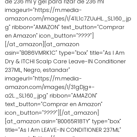
de 236 ml y gel para rizar de 236 ml"
imageurl="https://m.media-
amazon.com/images/I/41L1c7ZUuHL._SL160_.jp
g" ribbon="AMAZON" text_button="Comprar
en Amazon" icon_button="????"]
[/at_amazon][at_amazon
asin="B086VMRK1C" type="box" title="As I Am
Dry & ITCHI Scalp Care Leave-IN Conditioner
237ML, Negro, estandar"
imageurl="https://m.media-
amazon.com/images/I/31gDjg+-
a2L._SL160_.jpg" ribbon="AMAZON"
text_button="Comprar en Amazon"
icon_button="????"][/at_amazon]
[at_amazon asin="B0065R18TY" type="box"
title="As I Am LEAVE-IN CONDITIONER 237ML"