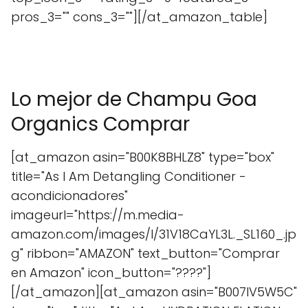
pros_3="" cons_3=""][/at_amazon_table]
Lo mejor de Champu Goa
Organics Comprar
[at_amazon asin="B00K8BHLZ8" type="box"
title="As I Am Detangling Conditioner -
acondicionadores"
imageurl="https://m.media-
amazon.com/images/I/31V18CaYL3L._SL160_.jp
g" ribbon="AMAZON" text_button="Comprar
en Amazon" icon_button="????"]
[/at_amazon][at_amazon asin="B007IV5W5C"