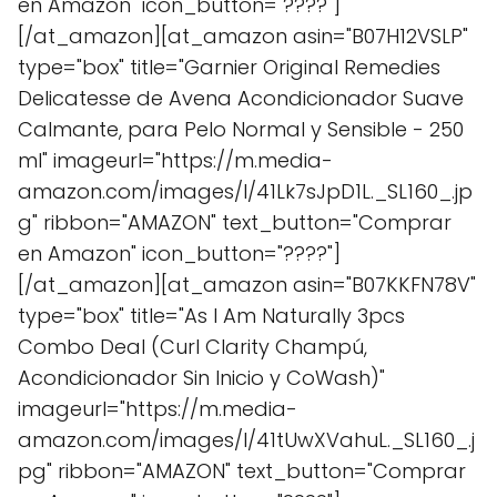
en Amazon" icon_button="????"]
[/at_amazon][at_amazon asin="B07H12VSLP"
type="box" title="Garnier Original Remedies
Delicatesse de Avena Acondicionador Suave
Calmante, para Pelo Normal y Sensible - 250
ml" imageurl="https://m.media-
amazon.com/images/I/41Lk7sJpD1L._SL160_.jp
g" ribbon="AMAZON" text_button="Comprar
en Amazon" icon_button="????"]
[/at_amazon][at_amazon asin="B07KKFN78V"
type="box" title="As I Am Naturally 3pcs
Combo Deal (Curl Clarity Champú,
Acondicionador Sin Inicio y CoWash)"
imageurl="https://m.media-
amazon.com/images/I/41tUwXVahuL._SL160_.j
pg" ribbon="AMAZON" text_button="Comprar