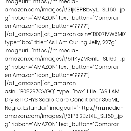
imageurl="https://m.media-
amazon.com/images/I/31jKBPBbvyL._SL160_.jp
g" ribbon="AMAZON" text_button="Comprar
en Amazon" icon_button="????"]
[/at_amazon][at_amazon asin="B007IVW5M0"
type="box" title="As I Am Curling Jelly, 227g"
imageurl="https://m.media-
amazon.com/images/I/511KyZMGnIL._SL160_.jp
g" ribbon="AMAZON" text_button="Comprar
en Amazon" icon_button="????"]
[/at_amazon][at_amazon
asin="B082S7CVGQ" type="box" title="AS I AM
Dry & ITCHYS Scalp Care Conditioner 355ML,
Negro, Estandar" imageurl="https://m.media-
amazon.com/images/I/31P3l2BztXL._SL160_.jp
g" ribbon="AMAZON" text_button="Comprar