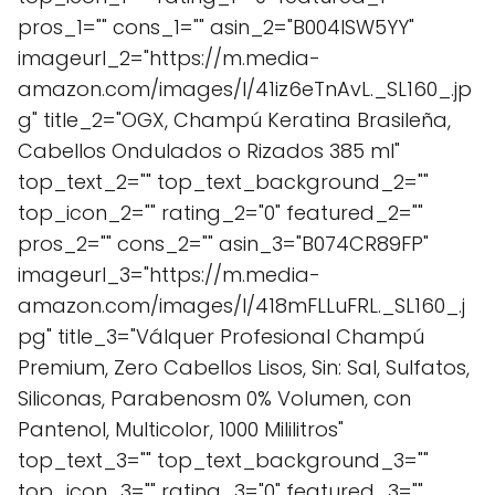
pros_1="" cons_1="" asin_2="B004ISW5YY"
imageurl_2="https://m.media-
amazon.com/images/I/41iz6eTnAvL._SL160_.jp
g" title_2="OGX, Champú Keratina Brasileña,
Cabellos Ondulados o Rizados 385 ml"
top_text_2="" top_text_background_2=""
top_icon_2="" rating_2="0" featured_2=""
pros_2="" cons_2="" asin_3="B074CR89FP"
imageurl_3="https://m.media-
amazon.com/images/I/418mFLLuFRL._SL160_.j
pg" title_3="Válquer Profesional Champú
Premium, Zero Cabellos Lisos, Sin: Sal, Sulfatos,
Siliconas, Parabenosm 0% Volumen, con
Pantenol, Multicolor, 1000 Mililitros"
top_text_3="" top_text_background_3=""
top_icon_3="" rating_3="0" featured_3=""