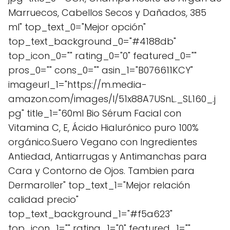
Marruecos, Cabellos Secos y Dañados, 385
ml" top_text_0="Mejor opción"
top_text_background_0="#4188db"
top_icon_0="" rating_0="0" featured_0=""
pros_0="" cons_0="" asin_1="B076611KCY"
imageurl_1="https://m.media-
amazon.com/images/I/51x88A7USnL._SL160_.j
pg" title_1="60ml Bio Sérum Facial con
Vitamina C, E, Ácido Hialurónico puro 100%
orgánico.Suero Vegano con Ingredientes
Antiedad, Antiarrugas y Antimanchas para
Cara y Contorno de Ojos. Tambien para
Dermaroller" top_text_1="Mejor relación
calidad precio"
top_text_background_1="#f5a623"
top_icon_1="" rating_1="0" featured_1=""