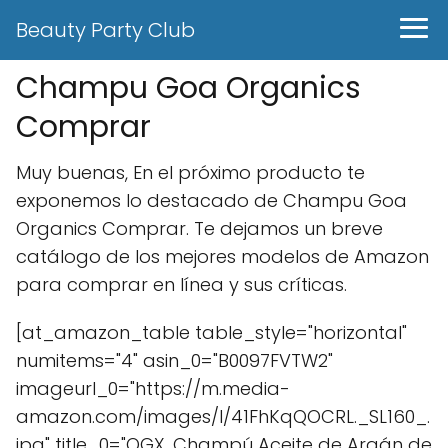
Beauty Party Club
Champu Goa Organics
Comprar
Muy buenas, En el próximo producto te
exponemos lo destacado de Champu Goa
Organics Comprar. Te dejamos un breve
catálogo de los mejores modelos de Amazon
para comprar en línea y sus críticas.
[at_amazon_table table_style="horizontal"
numitems="4" asin_0="B0097FVTW2"
imageurl_0="https://m.media-
amazon.com/images/I/41FhKqQOCRL._SL160_.
jpg" title_0="OGX, Champú Aceite de Argán de