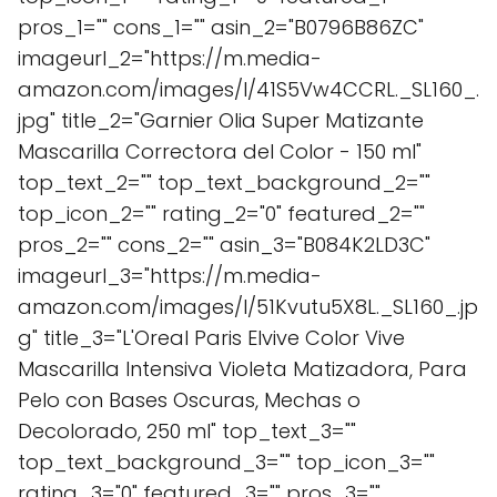
pros_1="" cons_1="" asin_2="B0796B86ZC"
imageurl_2="https://m.media-
amazon.com/images/I/41S5Vw4CCRL._SL160_.
jpg" title_2="Garnier Olia Super Matizante
Mascarilla Correctora del Color - 150 ml"
top_text_2="" top_text_background_2=""
top_icon_2="" rating_2="0" featured_2=""
pros_2="" cons_2="" asin_3="B084K2LD3C"
imageurl_3="https://m.media-
amazon.com/images/I/51Kvutu5X8L._SL160_.jp
g" title_3="L'Oreal Paris Elvive Color Vive
Mascarilla Intensiva Violeta Matizadora, Para
Pelo con Bases Oscuras, Mechas o
Decolorado, 250 ml" top_text_3=""
top_text_background_3="" top_icon_3=""
rating_3="0" featured_3="" pros_3=""