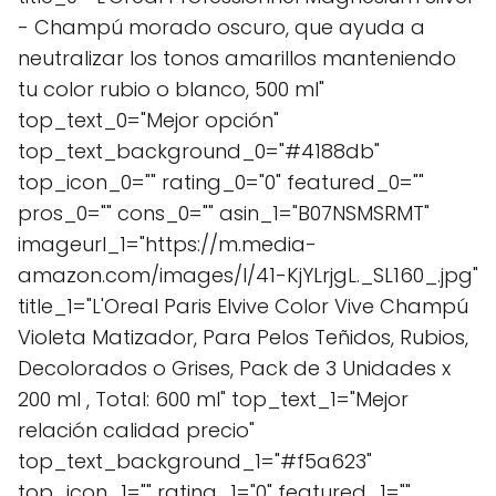
- Champú morado oscuro, que ayuda a
neutralizar los tonos amarillos manteniendo
tu color rubio o blanco, 500 ml"
top_text_0="Mejor opción"
top_text_background_0="#4188db"
top_icon_0="" rating_0="0" featured_0=""
pros_0="" cons_0="" asin_1="B07NSMSRMT"
imageurl_1="https://m.media-
amazon.com/images/I/41-KjYLrjgL._SL160_.jpg"
title_1="L'Oreal Paris Elvive Color Vive Champú
Violeta Matizador, Para Pelos Teñidos, Rubios,
Decolorados o Grises, Pack de 3 Unidades x
200 ml , Total: 600 ml" top_text_1="Mejor
relación calidad precio"
top_text_background_1="#f5a623"
top_icon_1="" rating_1="0" featured_1=""