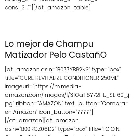
cons_3=""][/at_amazon_table]
Lo mejor de Champu
Matizador Pelo CastañO
[at_amazon asin="B077YBR2KS" type="box"
title="CURE REVITALIZE CONDITIONER 250ML"
imageurl="https://m.media-
amazon.com/images/I/31OaT6Y72HL._SL160_.j
pg" ribbon="AMAZON" text_button="Comprar
en Amazon" icon_button="????"]
[/at_amazon][at_amazon
asin="B00RCZ06D2" type="box" title="I.C.O.N.