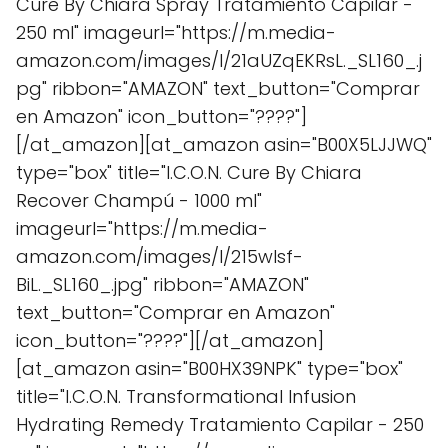
Cure By Chiara Spray Tratamiento Capilar -
250 ml" imageurl="https://m.media-
amazon.com/images/I/21aUZqEKRsL._SL160_.j
pg" ribbon="AMAZON" text_button="Comprar
en Amazon" icon_button="????"]
[/at_amazon][at_amazon asin="B00X5LJJWQ"
type="box" title="I.C.O.N. Cure By Chiara
Recover Champú - 1000 ml"
imageurl="https://m.media-
amazon.com/images/I/215wIsf-
BiL._SL160_.jpg" ribbon="AMAZON"
text_button="Comprar en Amazon"
icon_button="????"][/at_amazon]
[at_amazon asin="B00HX39NPK" type="box"
title="I.C.O.N. Transformational Infusion
Hydrating Remedy Tratamiento Capilar - 250