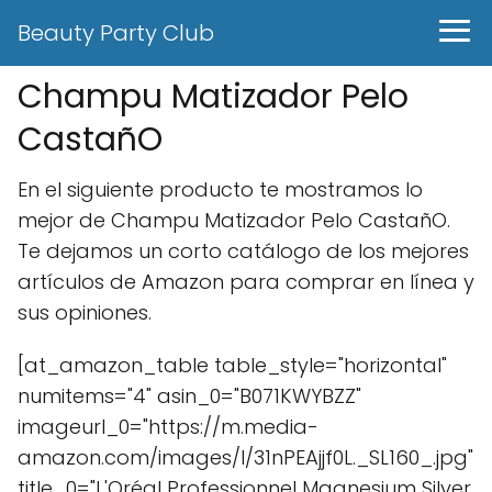
Beauty Party Club
Champu Matizador Pelo
CastañO
En el siguiente producto te mostramos lo
mejor de Champu Matizador Pelo CastañO.
Te dejamos un corto catálogo de los mejores
artículos de Amazon para comprar en línea y
sus opiniones.
[at_amazon_table table_style="horizontal"
numitems="4" asin_0="B071KWYBZZ"
imageurl_0="https://m.media-
amazon.com/images/I/31nPEAjjf0L._SL160_.jpg"
title_0="L'Oréal Professionnel Magnesium Silver