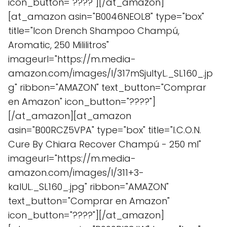
icon_button="????"][/at_amazon]
[at_amazon asin="B0046NEOL8" type="box"
title="Icon Drench Shampoo Champú,
Aromatic, 250 Mililitros"
imageurl="https://m.media-
amazon.com/images/I/317mSjultyL._SL160_.jp
g" ribbon="AMAZON" text_button="Comprar
en Amazon" icon_button="????"]
[/at_amazon][at_amazon
asin="B00RCZ5VPA" type="box" title="I.C.O.N.
Cure By Chiara Recover Champú - 250 ml"
imageurl="https://m.media-
amazon.com/images/I/311+3-
kalUL._SL160_.jpg" ribbon="AMAZON"
text_button="Comprar en Amazon"
icon_button="????"][/at_amazon]