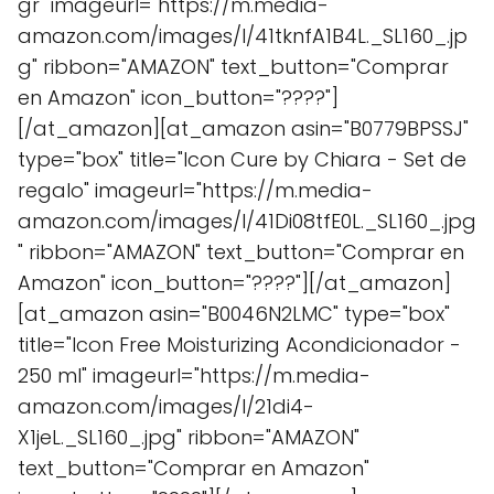
gr" imageurl="https://m.media-
amazon.com/images/I/41tknfA1B4L._SL160_.jp
g" ribbon="AMAZON" text_button="Comprar
en Amazon" icon_button="????"]
[/at_amazon][at_amazon asin="B0779BPSSJ"
type="box" title="Icon Cure by Chiara - Set de
regalo" imageurl="https://m.media-
amazon.com/images/I/41Di08tfE0L._SL160_.jpg
" ribbon="AMAZON" text_button="Comprar en
Amazon" icon_button="????"][/at_amazon]
[at_amazon asin="B0046N2LMC" type="box"
title="Icon Free Moisturizing Acondicionador -
250 ml" imageurl="https://m.media-
amazon.com/images/I/21di4-
X1jeL._SL160_.jpg" ribbon="AMAZON"
text_button="Comprar en Amazon"