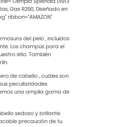
le="Olimpia Splendid 01913
rías, Gas R290, Diseñado en
jpg" ribbon="AMAZON"
rmosura del pelo , incluidos
tante. Los champús para el
estro sitio. También
in.
ro de cabello , cuáles son
 sus peculiaridades
recemos una amplia gama de
ello sedoso y brillante.
tacable precaución de tu