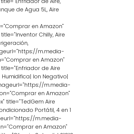
le="Enfriador de Aire,
nque de Agua 5L, Aire
on="Comprar en Amazon"
e="Inventor Chilly, Aire
rigeración,
ageurl="https://m.media-
on="Comprar en Amazon"
tle="Enfriador de Aire
 Humidifica| Ion Negativo|
imageurl="https://m.media-
tton="Comprar en Amazon"
 title="TedGem Aire
ondicionado Portátil, 4 en 1
ageurl="https://m.media-
ton="Comprar en Amazon"