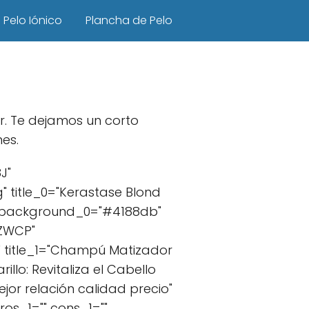
Pelo Iónico
Plancha de Pelo
r. Te dejamos un corto
es.
J"
 title_0="Kerastase Blond
xt_background_0="#4188db"
CZWCP"
 title_1="Champú Matizador
lo: Revitaliza el Cabello
jor relación calidad precio"
os_1="" cons_1=""