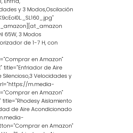
 Enfría,
cidades y 3 Modos,Oscilación
cEoI0L._SL160_.jpg"
/at_amazon][at_amazon
vil 65W, 3 Modos
orizador de 1-7 H, con
on="Comprar en Amazon"
tle="Enfriador de Aire
 Silencioso,3 Velocidades y
rl="https://m.media-
on="Comprar en Amazon"
itle="Rhodesy Aislamiento
dad de Aire Acondicionado
/m.media-
utton="Comprar en Amazon"