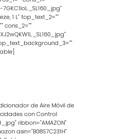
7GKC1loL._SL160_.jpg"
e, 1 L" top_text_2=""
" cons_2=""
XJ2wQKW1L._SL160_.jpg"
 top_text_background_3=""
able]
dicionador de Aire Móvil de
locidades con Control
0_.jpg" ribbon="AMAZON"
azon asin="B08S7C231H"