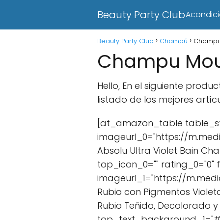
Beauty Party Club
Acondic
Beauty Party Club
Champú
Champu
Champu Mou
Hello, En el siguiente pro
listado de los mejores artí
[at_amazon_table table_st
imageurl_0="https://m.medi
Absolu Ultra Violet Bain C
top_icon_0="" rating_0="0"
imageurl_1="https://m.med
Rubio con Pigmentos Violeta
Rubio Teñido, Decolorado y 
top_text_background_1="#f5