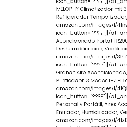
icon_button="????"][/at_am
MELOPHY Climatizador mit 3
Refrigerador Temporizador,
amazon.com/images/I/41nst
icon_button="????"][/at_ama
Acondicionado Portátil R290
Deshumidificación, Ventilac
amazon.com/images/I/315iC
icon_button="????"][/at_am
Grande,Aire Acondicionado,C
Purificador, 3 Modos,1-7 H
amazon.com/images/I/41QD
icon_button="????"][/at_a
Personal y Portátil, Aires Ac
Enfriador, Humidificador, V
amazon.com/images/I/41zD