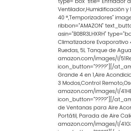
type="box" title="Enfriador 
Ventilador,Humidificación y
40 °,Temporizadores" imag
ribbon="AMAZON" text_but
asin="B08R3LHXRH" type="box
Climatizadore Evaporativo 4 
Ruedas, 5L Tanque de Agua
amazon.com/images/I/51Rei
icon_button="????"][/at_am
Grande 4 en 1,Aire Acondici
3 Modos,Control Remoto,Osc
amazon.com/images/I/41HE3
icon_button="????"][/at_a
de Ventanas para Aire Aco
Portátil, Parada de Aire Ca
amazon.com/images/I/41G3