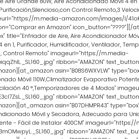
de Aire Grande 80W, Aire Acondicionado Móvil 4 en 1,
 Purificación,Silencioso,con Control Remoto,3 Velo
eurl="https://m.media-amazon.com/images/I/41oK9
ton="Comprar en Amazon" icon_button="????"][
" title="Enfriador de Aire, Aire Acondicionador Mó
en 1, Purificador, Humidificador, Ventilador, Temp
, Control Remoto" imageurl="https://m.media-
qqZhlL._SL160_.jpg" ribbon="AMAZON" text_butt
azon][at_amazon asin="B08S6WXVLW" type="box" ti
onado Móvil 110W,Climatizador Evaporativo Potente
ilación 40 °,Temporizadores de 4 Modos" imageu
cl7ZsL._SL160_.jpg" ribbon="AMAZON" text_butt
mazon][at_amazon asin="B07DHMPR43" type="box" t
ndicionado Móvil y Secadora, Adecuado para Uni
liente - Fácil de Instalar 400CM" imageurl="https:/
mOMwpyL._SL160_.jpg" ribbon="AMAZON" text_b