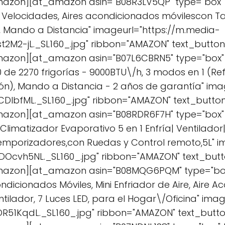
azon][at_amazon asin="B08R3LV5QP" type="box" tit
 Velocidades, Aires acondicionados móvilescon Ta
 Mando a Distancia" imageurl="https://m.media-
2M2-jL._SL160_.jpg" ribbon="AMAZON" text_butt
zon][at_amazon asin="B07L6CBRN5" type="box" titl
 de 2270 frigorías - 9000BTU\/h, 3 modos en 1 (Ref
ión), Mando a Distancia - 2 años de garantía" im
DlbfML._SL160_.jpg" ribbon="AMAZON" text_butt
azon][at_amazon asin="B08RDR6F7H" type="box" ti
limatizador Evaporativo 5 en 1 Enfría| Ventilador|
 Temporizadores,con Ruedas y Control remoto,5L" 
Ocvh5NL._SL160_.jpg" ribbon="AMAZON" text_bu
mazon][at_amazon asin="B08MQG6PQM" type="box"
ondicionados Móviles, Mini Enfriador de Aire, Aire Ac
entilador, 7 Luces LED, para el Hogar\/Oficina" im
R51KqdL._SL160_.jpg" ribbon="AMAZON" text_but