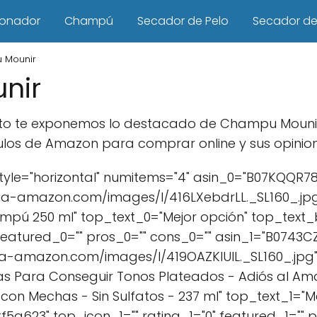
ionador
Champú
Secador de Pelo
Secador de 
 Mounir
nir
ducto te exponemos lo destacado de Champu Mouni
culos de Amazon para comprar online y sus opinion
yle="horizontal" numitems="4" asin_0="B07KQQR78
a-amazon.com/images/I/416LXebdrLL._SL160_.jpg"
hampú 250 ml" top_text_0="Mejor opción" top_te
 featured_0="" pros_0="" cons_0="" asin_1="B0743
ia-amazon.com/images/I/419OAZKlUIL._SL160_.jpg"
s Para Conseguir Tonos Plateados - Adiós al Amaril
con Mechas - Sin Sulfatos - 237 ml" top_text_1="Me
a623" top_icon_1="" rating_1="0" featured_1="" pr