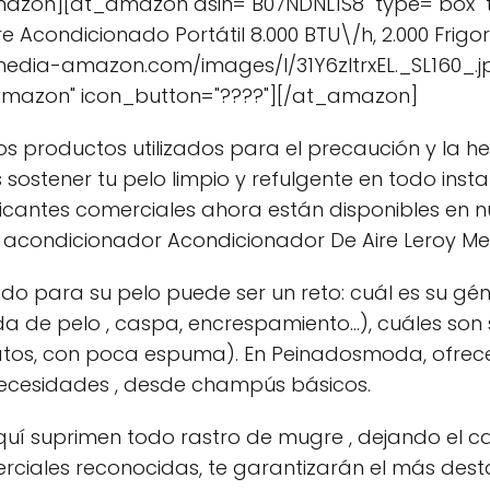
azon][at_amazon asin="B07NDNL1S8" type="box" tit
 Acondicionado Portátil 8.000 BTU\/h, 2.000 Frigo
m.media-amazon.com/images/I/31Y6zItrxEL._SL160_.
Amazon" icon_button="????"][/at_amazon]
s productos utilizados para el precaución y la he
 sostener tu pelo limpio y refulgente en todo ins
icantes comerciales ahora están disponibles en nu
acondicionador Acondicionador De Aire Leroy Merl
 para su pelo puede ser un reto: cuál es su géne
 de pelo , caspa, encrespamiento...), cuáles son
sulfatos, con poca espuma). En Peinadosmoda, of
cesidades , desde champús básicos.
í suprimen todo rastro de mugre , dejando el cab
rciales reconocidas, te garantizarán el más des