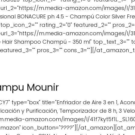
url_2="https://m.media-amazon.com/images/I/31-
sional BONACURE ph 4.5 - Champú Color Silver Freez
op_icon_2="" rating_2="0" featured_2="" pros_2="
url_3="https://m.media-amazon.com/images/I/31
te Hair Shampoo Champú - 350 ml" top_text_3=""
 featured_3="" pros_3="" cons_3=""][/at_amazon_t
ampu Mounir
" type="box" title="Enfriador de Aire 3 en 1, Acon
icación y Purificación, Temporizador de 8 h, 3 Ve
/m.media-amazon.com/images/I/41f7kyt5f1L._SL16
Amazon" icon_button="????"][/at_amazon][at_am