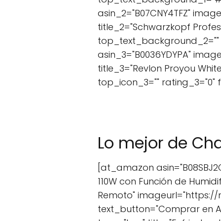
asin_2="B07CNY4TFZ" image
title_2="Schwarzkopf Profes
top_text_background_2="" t
asin_3="B0036YDYPA" image
title_3="Revlon Proyou Whi
top_icon_3="" rating_3="0"
Lo mejor de Ch
[at_amazon asin="B08SBJ2CY7
110W con Función de Humidif
Remoto" imageurl="https:/
text_button="Comprar en 