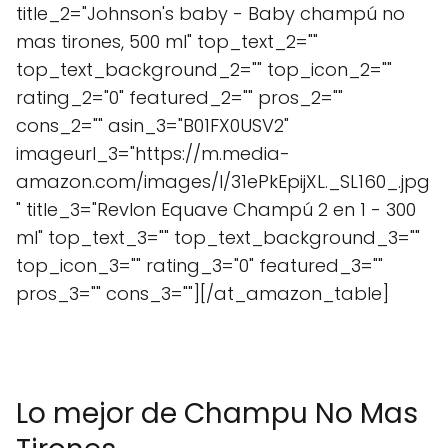
title_2="Johnson's baby - Baby champú no
mas tirones, 500 ml" top_text_2=""
top_text_background_2="" top_icon_2=""
rating_2="0" featured_2="" pros_2=""
cons_2="" asin_3="B01FX0USV2"
imageurl_3="https://m.media-
amazon.com/images/I/31ePkEpijXL._SL160_.jpg
" title_3="Revlon Equave Champú 2 en 1 - 300
ml" top_text_3="" top_text_background_3=""
top_icon_3="" rating_3="0" featured_3=""
pros_3="" cons_3=""][/at_amazon_table]
Lo mejor de Champu No Mas