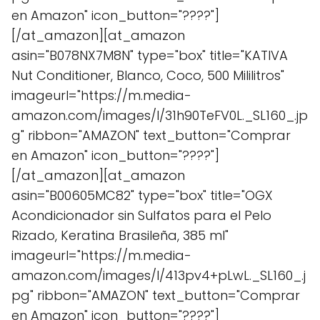
en Amazon" icon_button="????"]
[/at_amazon][at_amazon
asin="B078NX7M8N" type="box" title="KATIVA
Nut Conditioner, Blanco, Coco, 500 Mililitros"
imageurl="https://m.media-
amazon.com/images/I/31h90TeFV0L._SL160_.jp
g" ribbon="AMAZON" text_button="Comprar
en Amazon" icon_button="????"]
[/at_amazon][at_amazon
asin="B00605MC82" type="box" title="OGX
Acondicionador sin Sulfatos para el Pelo
Rizado, Keratina Brasileña, 385 ml"
imageurl="https://m.media-
amazon.com/images/I/413pv4+pLwL._SL160_.j
pg" ribbon="AMAZON" text_button="Comprar
en Amazon" icon_button="????"]