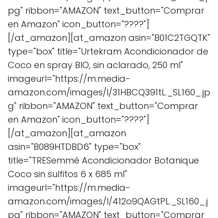
pg" ribbon="AMAZON" text_button="Comprar
en Amazon" icon_button="????"]
[/at_amazon][at_amazon asin="B01C2TGQTK"
type="box" title="Urtekram Acondicionador de
Coco en spray BIO, sin aclarado, 250 ml"
imageurl="https://m.media-
amazon.com/images/I/31HBCQ391tL._SL160_.jp
g" ribbon="AMAZON" text_button="Comprar
en Amazon" icon_button="????"]
[/at_amazon][at_amazon
asin="B089HTDBD6" type="box"
title="TRESemmé Acondicionador Botanique
Coco sin sulfitos 6 x 685 ml"
imageurl="https://m.media-
amazon.com/images/I/412o9QAGtPL._SL160_.j
pg" ribbon="AMAZON" text_button="Comprar