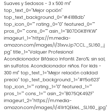
Suaves y Sedosos - 3 x 500 ml"
top_text_0="Mejor opción"
top_text_background_0="#4188db"
top_icon_0="" rating_0="0" featured_0=""
pros_0="" cons_0="" asin_1="B07DGK8YKW"
imageurl_1="https://m.media-
amazon.com/images/I/31xvvJp7CCL._SL160_.j
pg" title_1="Valquer Profesional
Acondicionador Bifásico Infantil. Zero%: sin sal,
sin sulfatos. Acondicionador niños. For kids -
300 ml" top_text_1="Mejor relación calidad
precio" top_text_background_1="#f5a623"
top_icon_1="" rating_1="0" featured_1=""
pros_1="" cons_1="" asin_2="B075QK49ZF"
imageurl_2="https://m.media-
amazon.com/images/I/41IrtQEkleL._SL160_.jpg"