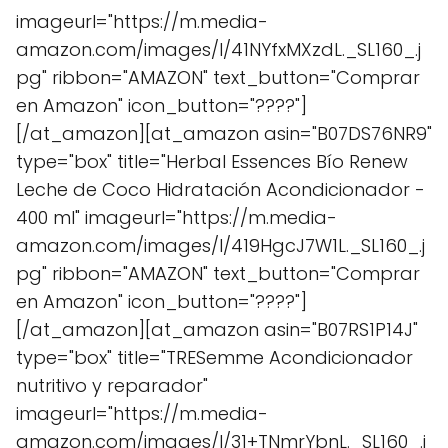
imageurl="https://m.media-
amazon.com/images/I/41NYfxMXzdL._SL160_.j
pg" ribbon="AMAZON" text_button="Comprar
en Amazon" icon_button="????"]
[/at_amazon][at_amazon asin="B07DS76NR9"
type="box" title="Herbal Essences Bío Renew
Leche de Coco Hidratación Acondicionador -
400 ml" imageurl="https://m.media-
amazon.com/images/I/419HgcJ7W1L._SL160_.j
pg" ribbon="AMAZON" text_button="Comprar
en Amazon" icon_button="????"]
[/at_amazon][at_amazon asin="B07RS1P14J"
type="box" title="TRESemme Acondicionador
nutritivo y reparador"
imageurl="https://m.media-
amazon.com/images/I/31+TNmrYbnL._SL160_.j