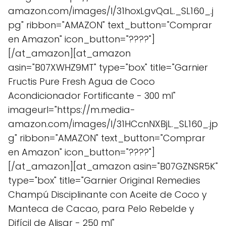
amazon.com/images/I/31hoxLgvQaL._SL160_.j
pg" ribbon="AMAZON" text_button="Comprar
en Amazon" icon_button="????"]
[/at_amazon][at_amazon
asin="B07XWHZ9MT" type="box" title="Garnier
Fructis Pure Fresh Agua de Coco
Acondicionador Fortificante - 300 ml"
imageurl="https://m.media-
amazon.com/images/I/31HCcnNXBjL._SL160_.jp
g" ribbon="AMAZON" text_button="Comprar
en Amazon" icon_button="????"]
[/at_amazon][at_amazon asin="B07GZNSR5K"
type="box" title="Garnier Original Remedies
Champú Disciplinante con Aceite de Coco y
Manteca de Cacao, para Pelo Rebelde y
Difícil de Alisar - 250 ml"