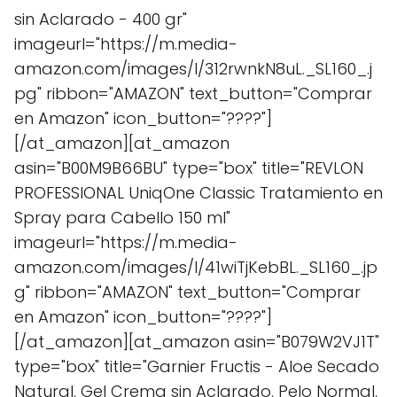
sin Aclarado - 400 gr"
imageurl="https://m.media-
amazon.com/images/I/312rwnkN8uL._SL160_.j
pg" ribbon="AMAZON" text_button="Comprar
en Amazon" icon_button="????"]
[/at_amazon][at_amazon
asin="B00M9B66BU" type="box" title="REVLON
PROFESSIONAL UniqOne Classic Tratamiento en
Spray para Cabello 150 ml"
imageurl="https://m.media-
amazon.com/images/I/41wiTjKebBL._SL160_.jp
g" ribbon="AMAZON" text_button="Comprar
en Amazon" icon_button="????"]
[/at_amazon][at_amazon asin="B079W2VJ1T"
type="box" title="Garnier Fructis - Aloe Secado
Natural, Gel Crema sin Aclarado, Pelo Normal,