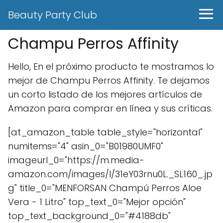
Beauty Party Club
Champu Perros Affinity
Hello, En el próximo producto te mostramos lo
mejor de Champu Perros Affinity. Te dejamos
un corto listado de los mejores artículos de
Amazon para comprar en línea y sus críticas.
[at_amazon_table table_style="horizontal"
numitems="4" asin_0="B01980UMF0"
imageurl_0="https://m.media-
amazon.com/images/I/31eY03rnu0L._SL160_.jp
g" title_0="MENFORSAN Champú Perros Aloe
Vera - 1 Litro" top_text_0="Mejor opción"
top_text_background_0="#4188db"