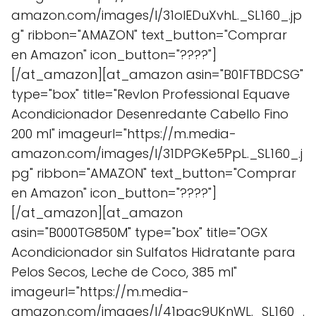
amazon.com/images/I/31olEDuXvhL._SL160_.jp
g" ribbon="AMAZON" text_button="Comprar
en Amazon" icon_button="????"]
[/at_amazon][at_amazon asin="B01FTBDCSG"
type="box" title="Revlon Professional Equave
Acondicionador Desenredante Cabello Fino
200 ml" imageurl="https://m.media-
amazon.com/images/I/31DPGKe5PpL._SL160_.j
pg" ribbon="AMAZON" text_button="Comprar
en Amazon" icon_button="????"]
[/at_amazon][at_amazon
asin="B000TG850M" type="box" title="OGX
Acondicionador sin Sulfatos Hidratante para
Pelos Secos, Leche de Coco, 385 ml"
imageurl="https://m.media-
amazon.com/images/I/41pqc9UKnWL._SL160_.