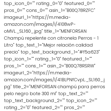
top_icon_0="" rating_0="0" featured_0=""
pros_0="" cons_0="" asin_1="B00Q78RZFC"
imageurl_1="https://m.media-
amazon.com/images/I/4108wP-
oMVL._SL160_.jpg" title_1="MENFORSAN
Champú repelente con citronela Perros - 1
Litro" top_text_1="Mejor relación calidad
precio" top_text_background_1="#f5a623"
top_icon_1="" rating_1="0" featured_1=""
pros_1="" cons_1="" asin_2="B00Q78RSRW"
imageurl_2="https://m.media-
amazon.com/images/I/41BLPNfCvpL._SL160_.j
pg" title_2="MENFORSAN champú para perros
pelo negro bote 300 ml" top_text_2=""
top_text_background_2="" top_icon_2=""
rating_2="0" featured_2="" pros_2=""