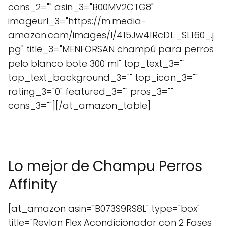
cons_2="" asin_3="B00MV2CTG8"
imageurl_3="https://m.media-
amazon.com/images/I/415Jw41RcDL._SL160_.j
pg" title_3="MENFORSAN champú para perros
pelo blanco bote 300 ml" top_text_3=""
top_text_background_3="" top_icon_3=""
rating_3="0" featured_3="" pros_3=""
cons_3=""][/at_amazon_table]
Lo mejor de Champu Perros
Affinity
[at_amazon asin="B073S9RS8L" type="box"
title="Revlon Flex Acondicionador con 2 Fases