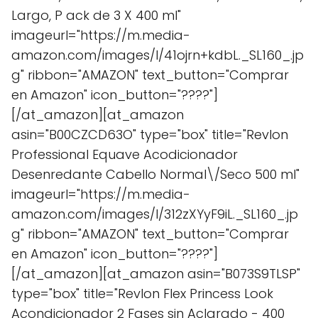
Largo, P ack de 3 X 400 ml"
imageurl="https://m.media-
amazon.com/images/I/41ojrn+kdbL._SL160_.jp
g" ribbon="AMAZON" text_button="Comprar
en Amazon" icon_button="????"]
[/at_amazon][at_amazon
asin="B00CZCD63O" type="box" title="Revlon
Professional Equave Acodicionador
Desenredante Cabello Normal\/Seco 500 ml"
imageurl="https://m.media-
amazon.com/images/I/312zXYyF9iL._SL160_.jp
g" ribbon="AMAZON" text_button="Comprar
en Amazon" icon_button="????"]
[/at_amazon][at_amazon asin="B073S9TLSP"
type="box" title="Revlon Flex Princess Look
Acondicionador 2 Fases sin Aclarado - 400