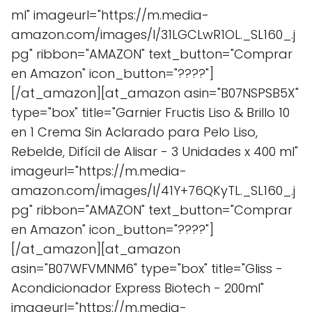
ml" imageurl="https://m.media-
amazon.com/images/I/31LGCLwR1OL._SL160_.j
pg" ribbon="AMAZON" text_button="Comprar
en Amazon" icon_button="????"]
[/at_amazon][at_amazon asin="B07NSPSB5X"
type="box" title="Garnier Fructis Liso & Brillo 10
en 1 Crema Sin Aclarado para Pelo Liso,
Rebelde, Difícil de Alisar - 3 Unidades x 400 ml"
imageurl="https://m.media-
amazon.com/images/I/41Y+76QKyTL._SL160_.j
pg" ribbon="AMAZON" text_button="Comprar
en Amazon" icon_button="????"]
[/at_amazon][at_amazon
asin="B07WFVMNM6" type="box" title="Gliss -
Acondicionador Express Biotech - 200ml"
imageurl="https://m.media-