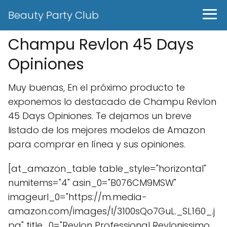
Beauty Party Club
Champu Revlon 45 Days
Opiniones
Muy buenas, En el próximo producto te
exponemos lo destacado de Champu Revlon
45 Days Opiniones. Te dejamos un breve
listado de los mejores modelos de Amazon
para comprar en línea y sus opiniones.
[at_amazon_table table_style="horizontal"
numitems="4" asin_0="B076CM9MSW"
imageurl_0="https://m.media-
amazon.com/images/I/3100sQo7GuL._SL160_.j
pg" title_0="Revlon Professional Revlonissimo