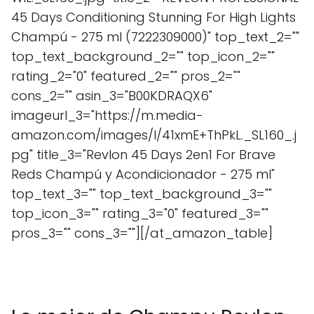
45 Days Conditioning Stunning For High Lights
Champú - 275 ml (7222309000)" top_text_2=""
top_text_background_2="" top_icon_2=""
rating_2="0" featured_2="" pros_2=""
cons_2="" asin_3="B00KDRAQX6"
imageurl_3="https://m.media-
amazon.com/images/I/41xmE+ThPkL._SL160_.j
pg" title_3="Revlon 45 Days 2en1 For Brave
Reds Champú y Acondicionador - 275 ml"
top_text_3="" top_text_background_3=""
top_icon_3="" rating_3="0" featured_3=""
pros_3="" cons_3=""][/at_amazon_table]