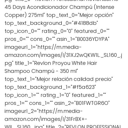
45 Days Acondicionador Champú (Intense
Copper) 275ml" top_text_0="Mejor opción"
top_text_background_0="#4188db"
top_icon_0="" rating_0="0" featured_0=""
pros_0="" cons_0="" asin_1="B0036YDYPA"
imageurl_1="https://m.media-
amazon.com/images/I/31XJ2wQKW1L._SL160_.j
pg" title_1="Revlon Proyou White Hair
Shampoo Champú - 350 ml"
top_text_1="Mejor relación calidad precio"
top_text_background_1="#f5a623"
top_icon_1="" rating_1="0" featured_1=""
pros_1="" cons_1="" asin_2="B01FWTGR6O"
imageurl_2="https://m.media-
amazon.com/images/I/31FrBX+-
WlL._SL160_.jpg" title_2="REVLON PROFESSIONAL