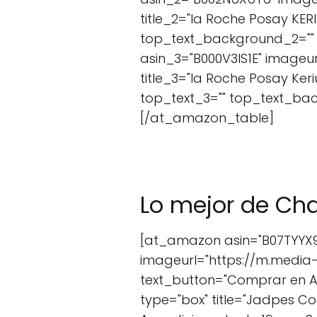
title_2="la Roche Posay KE
top_text_background_2="" t
asin_3="B000V3IS1E" image
title_3="la Roche Posay Ke
top_text_3="" top_text_bac
[/at_amazon_table]
Lo mejor de C
[at_amazon asin="B07TYYX9G
imageurl="https://m.media
text_button="Comprar en 
type="box" title="Jadpes Co