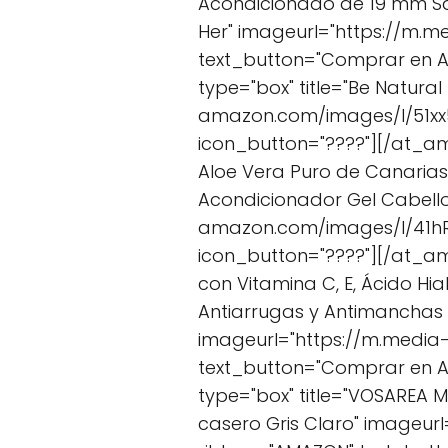
Acondicionado de 19 mm Sa
Her" imageurl="https://m.
text_button="Comprar en A
type="box" title="Be Natural
amazon.com/images/I/51xx
icon_button="????"][/at_am
Aloe Vera Puro de Canarias
Acondicionador Gel Cabello
amazon.com/images/I/41hR
icon_button="????"][/at_am
con Vitamina C, E, Ácido Hi
Antiarrugas y Antimanchas
imageurl="https://m.media
text_button="Comprar en 
type="box" title="VOSAREA
casero Gris Claro" imageu