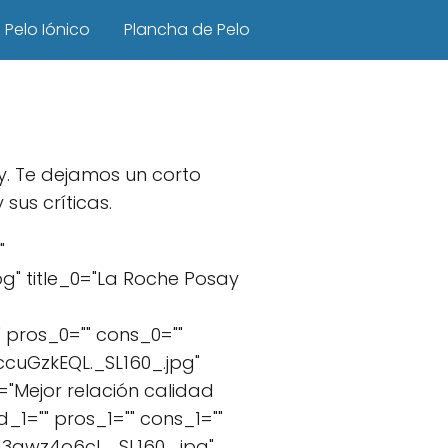
Pelo Iónico
Plancha de Pelo
y. Te dejamos un corto
us críticas.
"
" title_0="La Roche Posay
 pros_0="" cons_0=""
cuGzkEQL._SL160_.jpg"
="Mejor relación calidad
_1="" pros_1="" cons_1=""
3qwz4o6cL._SL160_.jpg"