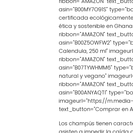
ribbon="AMAZON" text_but
asin="B00MY7O91S" type="box"
certificada ecológicamente
ética y sostenible en Ghan
ribbon="AMAZON" text_but
asin="B00Z5OWFW2" type="bo
Calendula, 250 ml" imageu
ribbon="AMAZON" text_but
asin="B07TYWHMM6" type="bo
natural y vegano" imageurl
ribbon="AMAZON" text_but
asin="B00ANYAQTI" type="bo
imageurl="https://m.media
text_button="Comprar en 
Los champús tienen caracter
asisten a impedir la caída d