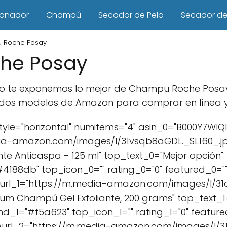
ionador
Champú
Secador de Pelo
Secador de 
 Roche Posay
he Posay
cto te exponemos lo mejor de Champu Roche Posa
dos modelos de Amazon para comprar en línea y s
le="horizontal" numitems="4" asin_0="B000Y7WIQI
ia-amazon.com/images/I/31vsqb8aGDL._SL160_.jpg
te Anticaspa - 125 ml" top_text_0="Mejor opción"
88db" top_icon_0="" rating_0="0" featured_0=""
url_1="https://m.media-amazon.com/images/I/31c
rium Champú Gel Exfoliante, 200 grams" top_text_1
_1="#f5a623" top_icon_1="" rating_1="0" featured
url_2="https://m.media-amazon.com/images/I/31