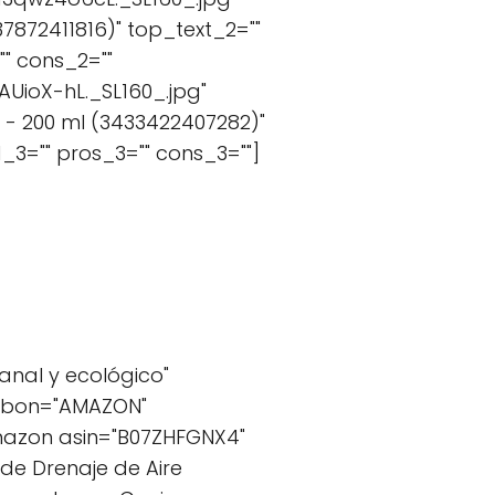
7872411816)" top_text_2=""
" cons_2=""
UioX-hL._SL160_.jpg"
 - 200 ml (3433422407282)"
_3="" pros_3="" cons_3=""]
anal y ecológico"
ibbon="AMAZON"
azon asin="B07ZHFGNX4"
de Drenaje de Aire