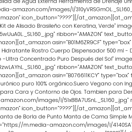
lida de Agua Externa Herramienta de Drenaje Uni
media-amazon.com/images/I/310yVRSGmOL._SL160_
mazon" icon_button="????"][/at_amazon][at_ama
 Kit de Alisado Brasileño con Keratina, Verde" ima
5wUuA0L._SL160_.jpg" ribbon="AMAZON" text_but
azon][at_amazon asin="B01M6ZR9CF" type="box" ti
 Hidratante Rostro Cuerpo Dispensador 500 ml - 
 -Ultra Concentrado Puro Después del Sol" image
zwLAYhL._SL160_.jpg" ribbon="AMAZON" text_but
azon][at_amazon asin="B076611KCY" type="box" ti
alurónico puro 100% orgánico.Suero Vegano con In
 para Cara y Contorno de Ojos. Tambien para Der
-amazon.com/images/I/51x88A7USnL._SL160_.jpg"
Amazon" icon_button="????"][/at_amazon][at_a
 Manta de Borla de Punto Manta de Cama Simple
rl="https://m.media-amazon.com/images/I/4140SA