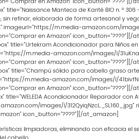
ton="Comprar en Amazon" icon_button="????"][
 title="Naissance Manteca de Karité BIO n. º 306 –
, sin refinar, elaborada de forma artesanal y v
a." imageurl="https://m.media-amazon.com/images/
ton="Comprar en Amazon" icon_button="????"][
x" title="Urtekram Acondicionador para Niños en 
rl="https://m.media-amazon.com/images/I/31uKnah
ton="Comprar en Amazon" icon_button="????"][
x" title="Champú sólido para cabello graso arte
="https://m.media-amazon.com/images/I/41bivfNm
ton="Comprar en Amazon" icon_button="????"][
x" title="WELEDA Acondicionador Reparador con Av
-amazon.com/images/I/312QyiqNzcL._SL160_.jpg" 
Amazon" icon_button="????"][/at_amazon]
ísticas limpiadoras, eliminando con eficacia el 
el cabello.