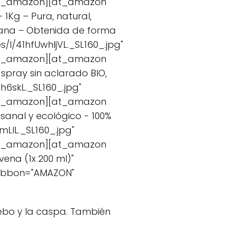
/at_amazon][at_amazon
 1Kg – Pura, natural,
egana – Obtenida de forma
I/41hfUwhljVL._SL160_.jpg"
/at_amazon][at_amazon
spray sin aclarado BIO,
6skL._SL160_.jpg"
/at_amazon][at_amazon
sanal y ecológico - 100%
LIL._SL160_.jpg"
/at_amazon][at_amazon
ena (1x 200 ml)"
ribbon="AMAZON"
sebo y la caspa. También