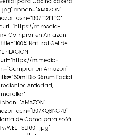
versal para Cocina casera
.jpg" ribbon="AMAZON"
zon asin="B07F12F1TC"
geurl="https://m.media-
ton="Comprar en Amazon"
tle="100% Natural Gel de
DEPILACIÓN -
url="https://m.media-
ton="Comprar en Amazon"
tle="60ml Bio Sérum Facial
gredientes Antiedad,
maroller"
 ribbon="AMAZON"
mazon asin="B07XQ8NC7B"
 Manta de Cama para sofá
TwWEL._SL160_.jpg"