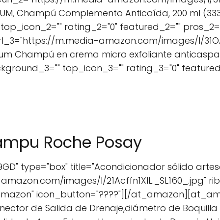
RIUM, Champú Complemento Anticaída, 200 ml (333
op_icon_2="" rating_2="0" featured_2="" pros_2="
url_3="https://m.media-amazon.com/images/I/31OA
rium Champú en crema micro exfoliante anticaspa
kground_3="" top_icon_3="" rating_3="0" featured
hampu Roche Posay
D" type="box" title="Acondicionador sólido artes
-amazon.com/images/I/21Acffn1XlL._SL160_.jpg" r
Amazon" icon_button="????"][/at_amazon][at_am
nector de Salida de Drenaje,diámetro de Boquilla 