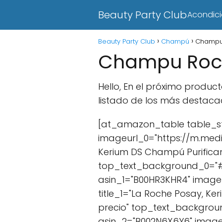
Beauty Party Club
Acondic
Beauty Party Club
Champú
Champu
Champu Roc
Hello, En el próximo produ
listado de los más destaca
[at_amazon_table table_sty
imageurl_0="https://m.med
Kerium DS Champú Purifican
top_text_background_0="#41
asin_1="B00HR3KHR4" image
title_1="La Roche Posay, Ke
precio" top_text_background
asin_2="B002N6X6Y6" image