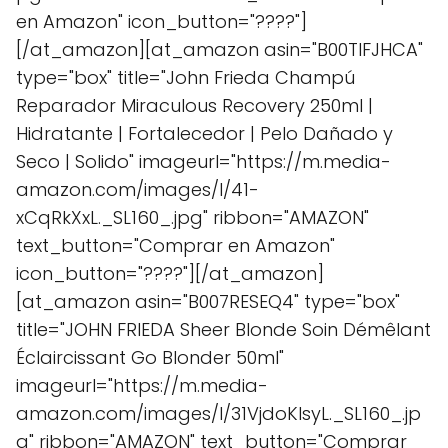
en Amazon" icon_button="????"]
[/at_amazon][at_amazon asin="B00TIFJHCA"
type="box" title="John Frieda Champú
Reparador Miraculous Recovery 250ml |
Hidratante | Fortalecedor | Pelo Dañado y
Seco | Solido" imageurl="https://m.media-
amazon.com/images/I/41-
xCqRkXxL._SL160_.jpg" ribbon="AMAZON"
text_button="Comprar en Amazon"
icon_button="????"][/at_amazon]
[at_amazon asin="B007RESEQ4" type="box"
title="JOHN FRIEDA Sheer Blonde Soin Démêlant
Éclaircissant Go Blonder 50ml"
imageurl="https://m.media-
amazon.com/images/I/31VjdoKlsyL._SL160_.jp
g" ribbon="AMAZON" text_button="Comprar