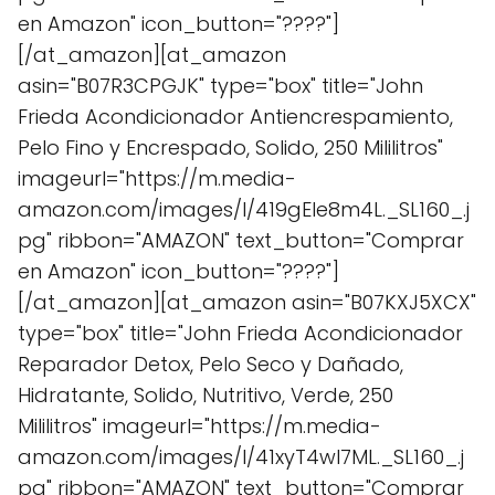
en Amazon" icon_button="????"]
[/at_amazon][at_amazon
asin="B07R3CPGJK" type="box" title="John
Frieda Acondicionador Antiencrespamiento,
Pelo Fino y Encrespado, Solido, 250 Mililitros"
imageurl="https://m.media-
amazon.com/images/I/419gEle8m4L._SL160_.j
pg" ribbon="AMAZON" text_button="Comprar
en Amazon" icon_button="????"]
[/at_amazon][at_amazon asin="B07KXJ5XCX"
type="box" title="John Frieda Acondicionador
Reparador Detox, Pelo Seco y Dañado,
Hidratante, Solido, Nutritivo, Verde, 250
Mililitros" imageurl="https://m.media-
amazon.com/images/I/41xyT4wl7ML._SL160_.j
pg" ribbon="AMAZON" text_button="Comprar