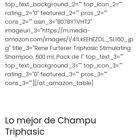
top_text_background_2="" top_icon_2=""
rating_2="0" featured_2="" pros_2=""
cons_2="" asin_3="B07BY7VHT2"
imageurl_3="https://m.media-
amazon.com/images/I/41LkEEhEZDL._SL160_.jp
g" title_3="Rene Furterer Triphasic Stimulating
Shampoo, 600 ml, Pack de 1" top_text_3=""
top_text_background_3="" top_icon_3=""
rating_3="0" featured_3="" pros_3=""
cons_3=""][/at_amazon_table]
Lo mejor de Champu
Triphasic