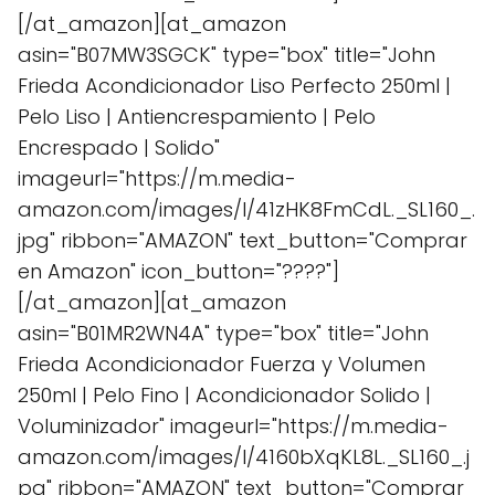
[/at_amazon][at_amazon
asin="B07MW3SGCK" type="box" title="John
Frieda Acondicionador Liso Perfecto 250ml |
Pelo Liso | Antiencrespamiento | Pelo
Encrespado | Solido"
imageurl="https://m.media-
amazon.com/images/I/41zHK8FmCdL._SL160_.
jpg" ribbon="AMAZON" text_button="Comprar
en Amazon" icon_button="????"]
[/at_amazon][at_amazon
asin="B01MR2WN4A" type="box" title="John
Frieda Acondicionador Fuerza y Volumen
250ml | Pelo Fino | Acondicionador Solido |
Voluminizador" imageurl="https://m.media-
amazon.com/images/I/4160bXqKL8L._SL160_.j
pg" ribbon="AMAZON" text_button="Comprar