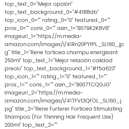
top_text_0="Mejor opción"
top_text_background_0="#4188db"
top_icon_0="" rating_0="0" featured_0=""
pros_0="" cons_0="" asin_1="B079K2K8V8"
imageurl_1="https://m.media-
amazon.com/images/I/41Rn20PYfPL._SL160_.jp
g" title_1="Rene forticea champu energisant
250ml" top_text_1="Mejor relación calidad
precio" top_text_background_1="#f5a623"
top_icon_1="" rating_1="0" featured_1=""
pros_1="" cons_1="" asin_2="B007TCQGJG"
imageurl_2="https://m.media-
amazon.com/images/I/41TFVt3QFOL._SL160_.j
pg" title_2="Rene Furterer Forticea Stimulating
Shampoo (For Thinning Hair Frequent Use)
200ml" top_text_2=""