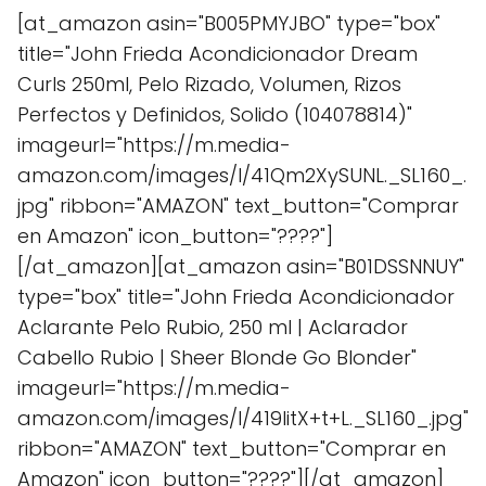
[at_amazon asin="B005PMYJBO" type="box"
title="John Frieda Acondicionador Dream
Curls 250ml, Pelo Rizado, Volumen, Rizos
Perfectos y Definidos, Solido (104078814)"
imageurl="https://m.media-
amazon.com/images/I/41Qm2XySUNL._SL160_.
jpg" ribbon="AMAZON" text_button="Comprar
en Amazon" icon_button="????"]
[/at_amazon][at_amazon asin="B01DSSNNUY"
type="box" title="John Frieda Acondicionador
Aclarante Pelo Rubio, 250 ml | Aclarador
Cabello Rubio | Sheer Blonde Go Blonder"
imageurl="https://m.media-
amazon.com/images/I/419IitX+t+L._SL160_.jpg"
ribbon="AMAZON" text_button="Comprar en
Amazon" icon_button="????"][/at_amazon]