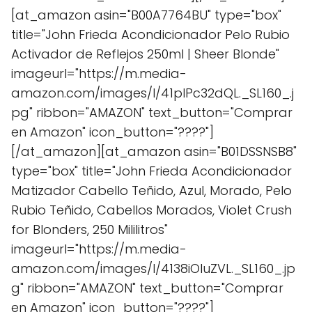
[at_amazon asin="B00A7764BU" type="box"
title="John Frieda Acondicionador Pelo Rubio
Activador de Reflejos 250ml | Sheer Blonde"
imageurl="https://m.media-
amazon.com/images/I/41pIPc32dQL._SL160_.j
pg" ribbon="AMAZON" text_button="Comprar
en Amazon" icon_button="????"]
[/at_amazon][at_amazon asin="B01DSSNSB8"
type="box" title="John Frieda Acondicionador
Matizador Cabello Teñido, Azul, Morado, Pelo
Rubio Teñido, Cabellos Morados, Violet Crush
for Blonders, 250 Mililitros"
imageurl="https://m.media-
amazon.com/images/I/4138iOluZVL._SL160_.jp
g" ribbon="AMAZON" text_button="Comprar
en Amazon" icon_button="????"]