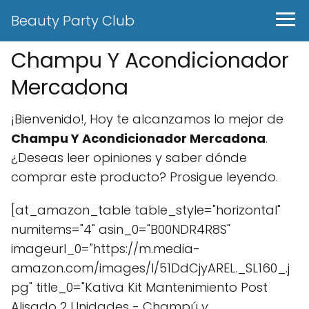
Beauty Party Club
Champu Y Acondicionador
Mercadona
¡Bienvenido!, Hoy te alcanzamos lo mejor de
Champu Y Acondicionador Mercadona
.
¿Deseas leer opiniones y saber dónde
comprar este producto? Prosigue leyendo.
[at_amazon_table table_style="horizontal"
numitems="4" asin_0="B00NDR4R8S"
imageurl_0="https://m.media-
amazon.com/images/I/51DdCjyAREL._SL160_.j
pg" title_0="Kativa Kit Mantenimiento Post
Alisado 2 Unidades - Champú y