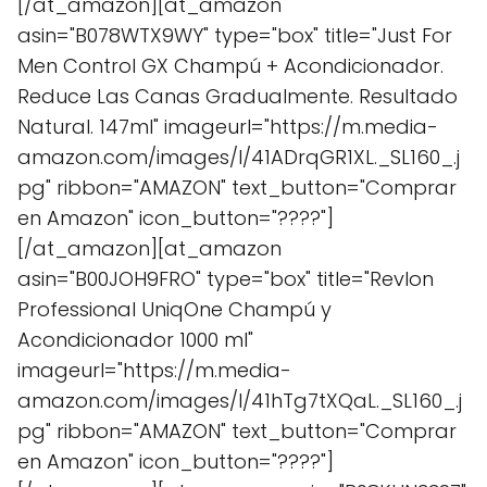
[/at_amazon][at_amazon
asin="B078WTX9WY" type="box" title="Just For
Men Control GX Champú + Acondicionador.
Reduce Las Canas Gradualmente. Resultado
Natural. 147ml" imageurl="https://m.media-
amazon.com/images/I/41ADrqGR1XL._SL160_.j
pg" ribbon="AMAZON" text_button="Comprar
en Amazon" icon_button="????"]
[/at_amazon][at_amazon
asin="B00JOH9FRO" type="box" title="Revlon
Professional UniqOne Champú y
Acondicionador 1000 ml"
imageurl="https://m.media-
amazon.com/images/I/41hTg7tXQaL._SL160_.j
pg" ribbon="AMAZON" text_button="Comprar
en Amazon" icon_button="????"]