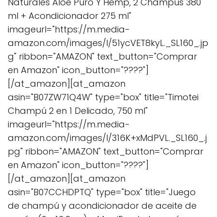
Naturales Aloe Puro Y Hemp, 2 Champús 380
ml + Acondicionador 275 ml"
imageurl="https://m.media-
amazon.com/images/I/51ycVET8kyL._SL160_.jp
g" ribbon="AMAZON" text_button="Comprar
en Amazon" icon_button="????"]
[/at_amazon][at_amazon
asin="B07ZW71Q4W" type="box" title="Timotei
Champú 2 en 1 Delicado, 750 ml"
imageurl="https://m.media-
amazon.com/images/I/316K+xMdPVL._SL160_.j
pg" ribbon="AMAZON" text_button="Comprar
en Amazon" icon_button="????"]
[/at_amazon][at_amazon
asin="B07CCHDPTQ" type="box" title="Juego
de champú y acondicionador de aceite de