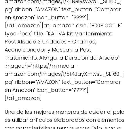
amazon.com/images/I/41NRiRsWvdL._SL160_.j
pg" ribbon="AMAZON" text_button="Comprar
en Amazon" icon_button="????"]
[/at_amazon][at_amazon asin="B00PIOOTLE"
type="box" title="KATIVA Kit Mantenimiento
Post Alisado 3 Unidades - Champú,
Acondicionador y Mascarilla Post
Tratamiento, Alarga la Duración del Alisado"
imageurl="https://m.media-
amazon.com/images/I/514JayXmwsL._SL160_.j
pg" ribbon="AMAZON" text_button="Comprar
en Amazon" icon_button="????"]
[/at_amazon]
Una de las mejores maneras de cuidar el pelo
es utilizar artículos elaborados con elementos
con características muy buenas. Esto le va a