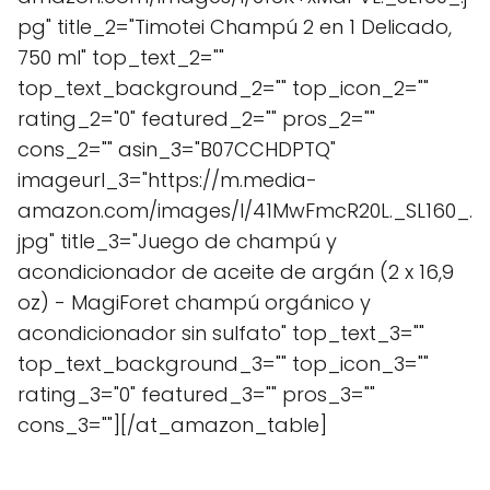
pg" title_2="Timotei Champú 2 en 1 Delicado,
750 ml" top_text_2=""
top_text_background_2="" top_icon_2=""
rating_2="0" featured_2="" pros_2=""
cons_2="" asin_3="B07CCHDPTQ"
imageurl_3="https://m.media-
amazon.com/images/I/41MwFmcR20L._SL160_.
jpg" title_3="Juego de champú y
acondicionador de aceite de argán (2 x 16,9
oz) - MagiForet champú orgánico y
acondicionador sin sulfato" top_text_3=""
top_text_background_3="" top_icon_3=""
rating_3="0" featured_3="" pros_3=""
cons_3=""][/at_amazon_table]