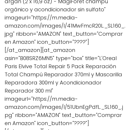
argán (2 x 16,9 oz) - MagiForet champú
orgánico y acondicionador sin sulfato"
imageurl="https://m.media-
amazon.com/images/I/41MwFmcR20L._SL160_.
jpg" ribbon="AMAZON" text_button="Comprar
en Amazon" icon_button="????"]
[/at_amazon][at_amazon
asin="B08SRZ6MN5" type="box" title="L'Oreal
Paris Elvive Total Repair 5 Pack Reparación
Total Champú Reparador 370ml y Mascarilla
Reparadora 300ml y Acondicionador
Reparador 300 ml"
imageurl="https://m.media-
amazon.com/images/I/51UbnEgPdfL._SL160_.j
pg" ribbon="AMAZON" text_button="Comprar
en Amazon" icon_button="????"]