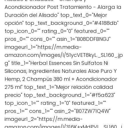
Acondicionador Post Tratamiento - Alarga la
Duración del Alisado" top_text_0="Mejor
opción" top_text_background_0="#4188db"
top_icon_0="" rating_0="0" featured_0=""
pros_0="" cons_0="" asin_1="B08DDFBNGJ"
imageurl_1="https://m.media-
amazon.com/images/I/51ycVET8kyL._SL160_.jp
g" title_1="Herbal Essences Sin Sulfatos Ni
Siliconas, Ingredientes Naturales Aloe Puro Y
Hemp, 2 Champús 380 ml + Acondicionador
275 ml" top_text_1="Mejor relación calidad
precio" top_text_background_1="#f5a623"
top_icon_1="" rating_1="0" featured_1=""
pros_1="" cons_1="" asin_2="B07ZW71Q4W"
imageurl_2="https://m.media-
amazon.com/images/I/316K+xMdPVL._SL160_.j