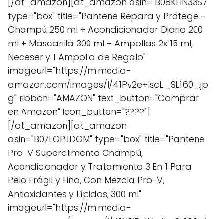
[/at_amazon][at_amazon asin="B08KHN33S7"
type="box" title="Pantene Repara y Protege -
Champú 250 ml + Acondicionador Diario 200
ml + Mascarilla 300 ml + Ampollas 2x 15 ml,
Neceser y 1 Ampolla de Regalo"
imageurl="https://m.media-
amazon.com/images/I/41Pv2e+lscL._SL160_.jp
g" ribbon="AMAZON" text_button="Comprar
en Amazon" icon_button="????"]
[/at_amazon][at_amazon
asin="B07LGPJDGM" type="box" title="Pantene
Pro-V Superalimento Champú,
Acondicionador y Tratamiento 3 En 1 Para
Pelo Frágil y Fino, Con Mezcla Pro-V,
Antioxidantes y Lípidos, 300 ml"
imageurl="https://m.media-