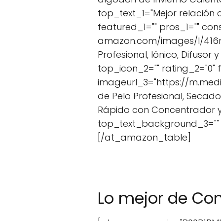
top_text_1="Mejor relación
featured_1="" pros_1="" co
amazon.com/images/I/416nFt
Profesional, Iónico, Difuso
top_icon_2="" rating_2="0"
imageurl_3="https://m.medi
de Pelo Profesional, Secad
Rápido con Concentrador y P
top_text_background_3="" t
[/at_amazon_table]
Lo mejor de Co