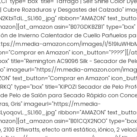
 type="box" title="Tarrago | Self Shine Color Dye 
| Cubre Rozaduras y Desgastes del Calzado" ima
KbiTdL._SL160_.jpg" ribbon="AMAZON" text_but
mazon][at_amazon asin="B07GDKBZB1" type="box" t
ón de Invierno Calentador de Cuello Pañuelos par
ttps://m.media-amazon.com/images/I/519luWHbMd
ton="Comprar en Amazon" icon_button="????"][
" title="Remington AC9096 Silk - Secador de Pelo P
ojo" imageurl="https://m.media-amazon.com/imag
MAZON" text_button="Comprar en Amazon" icon_bu
Q" type="box" title="KIPOZI Secador de Pelo Profe
 de Pelo de Salón para Secado Rápido con Concen
as, Gris" imageurl="https://m.media-
yoqovL._SL160_.jpg" ribbon="AMAZON" text_but
mazon][at_amazon asin="B01CQX2NOO" type="box" 
100 Effiwatts, efecto anti estático, iónico, 2 veloc