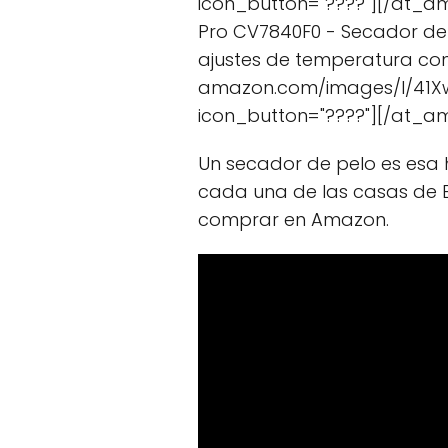
icon_button="????"][/at_a
Pro CV7840F0 - Secador de p
ajustes de temperatura con
amazon.com/images/I/41Xw
icon_button="????"][/at_a
Un secador de pelo es esa 
cada una de las casas de 
comprar en Amazon.