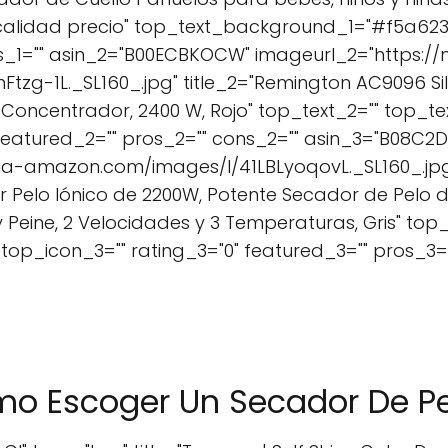
 calidad precio" top_text_background_1="#f5a623" 
ns_1="" asin_2="B00ECBKOCW" imageurl_2="https:/
zg-1L._SL160_.jpg" title_2="Remington AC9096 Sil
r y Concentrador, 2400 W, Rojo" top_text_2="" top
 featured_2="" pros_2="" cons_2="" asin_3="B08C2
a-amazon.com/images/I/41LBLyoqovL._SL160_.jpg"
or Pelo Iónico de 2200W, Potente Secador de Pelo
eine, 2 Velocidades y 3 Temperaturas, Gris" top_
op_icon_3="" rating_3="0" featured_3="" pros_3="
mo Escoger Un Secador De Pe