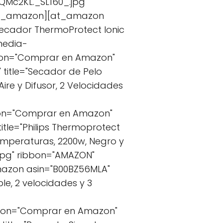
Mc2KL._SL160_.jpg"
/at_amazon][at_amazon
Secador ThermoProtect Ionic
media-
ton="Comprar en Amazon"
title="Secador de Pelo
re y Difusor, 2 Velocidades
ton="Comprar en Amazon"
tle="Philips Thermoprotect
emperaturas, 2200w, Negro y
jpg" ribbon="AMAZON"
azon asin="B00BZ56MLA"
le, 2 velocidades y 3
tton="Comprar en Amazon"