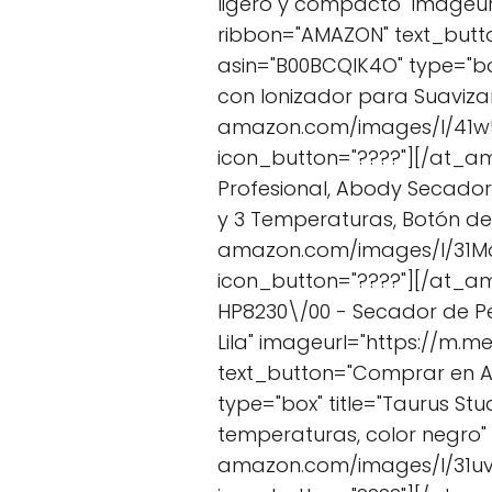
ligero y compacto" imageu
ribbon="AMAZON" text_but
asin="B00BCQIK4O" type="bo
con Ionizador para Suavizar
amazon.com/images/I/41w5
icon_button="????"][/at_a
Profesional, Abody Secador
y 3 Temperaturas, Botón de 
amazon.com/images/I/31Md
icon_button="????"][/at_am
HP8230\/00 - Secador de Pe
Lila" imageurl="https://m
text_button="Comprar en 
type="box" title="Taurus St
temperaturas, color negro"
amazon.com/images/I/31uv