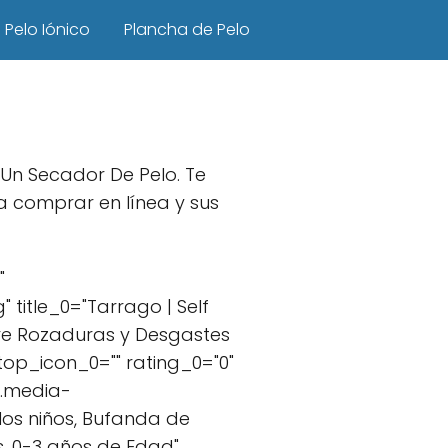
Pelo Iónico
Plancha de Pelo
 Un Secador De Pelo. Te
 comprar en línea y sus
"
title_0="Tarrago | Self
ubre Rozaduras y Desgastes
op_icon_0="" rating_0="0"
m.media-
os niños, Bufanda de
s, 0-3 años de Edad"