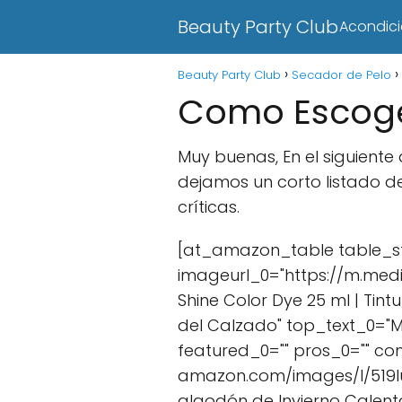
Beauty Party Club
Acondic
Beauty Party Club
Secador de Pelo
Como Escoge
Muy buenas, En el siguient
dejamos un corto listado 
críticas.
[at_amazon_table table_sty
imageurl_0="https://m.medi
Shine Color Dye 25 ml | Tin
del Calzado" top_text_0="M
featured_0="" pros_0="" co
amazon.com/images/I/519luW
algodón de Invierno Calent