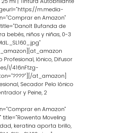
25 ml | Tintura Autobrillante
geurl="https://m.media-
ton="Comprar en Amazon"
itle="Danolt Bufanda de
a bebés, niños y niñas, 0-3
L._SL160_.jpg"
/at_amazon][at_amazon
rofesional, Iónico, Difusor
es/I/416nFtzg-
tton="????"][/at_amazon]
sional, Secador Pelo Iónico
trador y Peine, 2
ton="Comprar en Amazon"
title="Rowenta Moveling
idad, keratina aporta brillo,