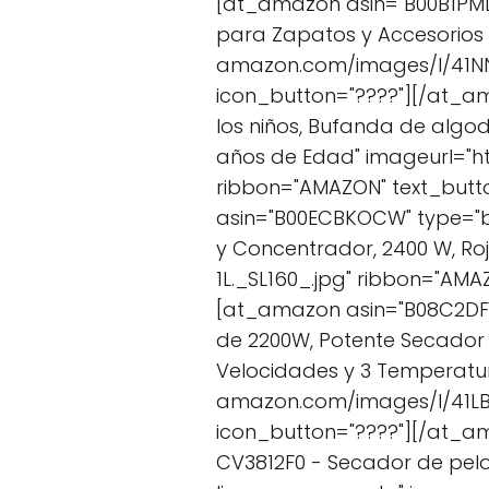
[at_amazon asin="B00B1PMLCI"
para Zapatos y Accesorios 
amazon.com/images/I/41NN2
icon_button="????"][/at_a
los niños, Bufanda de algod
años de Edad" imageurl="h
ribbon="AMAZON" text_but
asin="B00ECBKOCW" type="box
y Concentrador, 2400 W, R
1L._SL160_.jpg" ribbon="A
[at_amazon asin="B08C2DFRK
de 2200W, Potente Secador
Velocidades y 3 Temperatur
amazon.com/images/I/41LBL
icon_button="????"][/at_a
CV3812F0 - Secador de pelo, 2