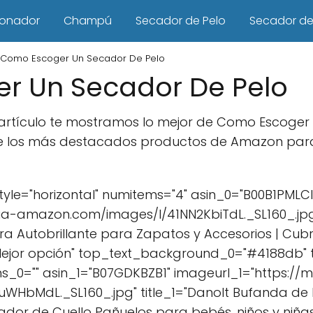
ionador
Champú
Secador de Pelo
Secador de 
Como Escoger Un Secador De Pelo
r Un Secador De Pelo
e artículo te mostramos lo mejor de Como Escoger
de los más destacados productos de Amazon para
le="horizontal" numitems="4" asin_0="B00B1PMLCI
a-amazon.com/images/I/41NN2KbiTdL._SL160_.jpg" 
tura Autobrillante para Zapatos y Accesorios | C
ejor opción" top_text_background_0="#4188db" t
ns_0="" asin_1="B07GDKBZB1" imageurl_1="https://
HbMdL._SL160_.jpg" title_1="Danolt Bufanda de l
ador de Cuello Pañuelos para bebés, niños y niña