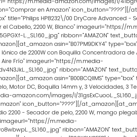
rl="https://m.media-amazon.com/images/I/41bgrQ
ton="Comprar en Amazon" icon_button="????"][
x" title="Philips HP8232\/00 DryCare Advanced - 
 el Cabello, 2200 W, Blanco" imageurl="https://m.
GPGXf-L._SL160_.jpg" ribbon="AMAZON" text_but
mazon][at_amazon asin="B07PM9DKY4" type="box" 
 Iónico de 2200W con Boquilla Concentradora de Ai
Aire Frío" imageurl="https://m.media-
v4N3JkL._SL160_.jpg" ribbon="AMAZON" text_but
azon][at_amazon asin="B00BCQIIMS" type="box" ti
lo, Motor DC, Boquilla 14mm y, 3 Velocidades, 3 T
.media-amazon.com/images/I/31gsExCuooL._SL160_.
Amazon" icon_button="????"][/at_amazon][at_am
udio 2200 - Secador de pelo, 2200 W, mango plegab
 imageurl="https://m.media-
o8wbwpL._SL160_.jpg" ribbon="AMAZON" text_bu