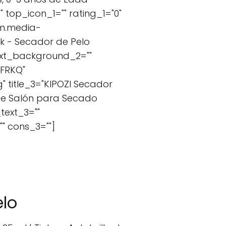
top_icon_1="" rating_1="0"
/m.media-
k - Secador de Pelo
_text_background_2=""
DFRKQ"
 title_3="KIPOZI Secador
 de Salón para Secado
text_3=""
" cons_3=""]
lo