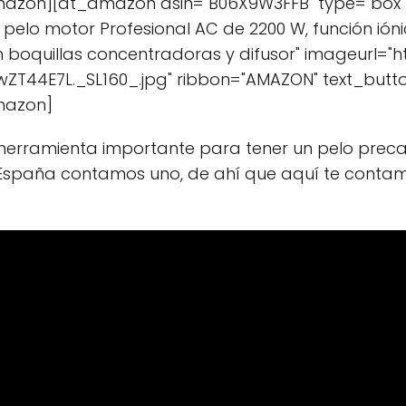
mazon][at_amazon asin="B06X9W3FFB" type="box" 
elo motor Profesional AC de 2200 W, función ióni
 boquillas concentradoras y difusor" imageurl="h
ZT44E7L._SL160_.jpg" ribbon="AMAZON" text_but
mazon]
herramienta importante para tener un pelo precau
España contamos uno, de ahí que aquí te contam