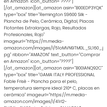
en Amazon" icon_button="????"]
[/at_amazon][at_amazon asin="B00EDP3YQK"
type="box" title="Remington S9600 Silk -
Plancha de Pelo, Cerámica, Digital, Placas
Flotantes Extralargas, Rojo, Resultados
Profesionales, Rojo"
imageurl="https://m.media-
amazon.com/images/I/51oMVN9TM0L._SL160_.j
pg" ribbon="AMAZON" text_button="Comprar
en Amazon" icon_button="????"]
[/at_amazon][at_amazon asin="B00IANQ92C"
type="box" title="GAMA ITALY PROFESSIONAL
Fable Frisè - Plancha para el pelo,
temperatura siempre ideal 210° C, placas en
cerámica" imageurl="https://m.media-
amazon.com/images/I/41rI2-