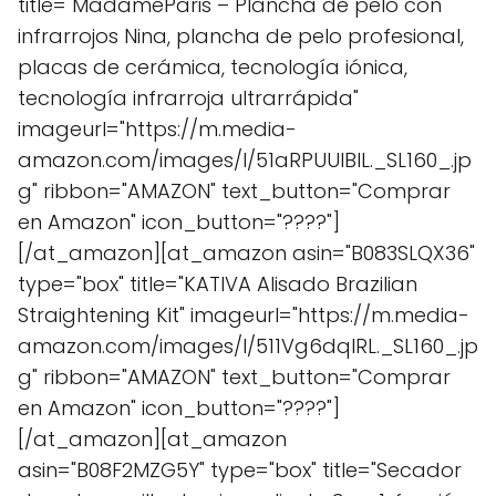
title="MadameParis – Plancha de pelo con
infrarrojos Nina, plancha de pelo profesional,
placas de cerámica, tecnología iónica,
tecnología infrarroja ultrarrápida"
imageurl="https://m.media-
amazon.com/images/I/51aRPUUIBlL._SL160_.jp
g" ribbon="AMAZON" text_button="Comprar
en Amazon" icon_button="????"]
[/at_amazon][at_amazon asin="B083SLQX36"
type="box" title="KATIVA Alisado Brazilian
Straightening Kit" imageurl="https://m.media-
amazon.com/images/I/511Vg6dqIRL._SL160_.jp
g" ribbon="AMAZON" text_button="Comprar
en Amazon" icon_button="????"]
[/at_amazon][at_amazon
asin="B08F2MZG5Y" type="box" title="Secador