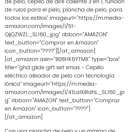
de pelo, cepillo de aire caliente 3 en 1, función
de rulos para el pelo, plancha de pelo, para
todos los estilos" imageurl="https://m.media-
amazon.com/images/I/51-
QijQZWZL._SL160_.jpg" ribbon="AMAZON"
text_button="Comprar en Amazon"
icon_button="????"][/at_amazon]
[at_amazon asin="B08HX6YTMX" type="box"
title="ghd glide gift set xmas - Cepillo
eléctrico alisador de pelo con tecnología
iónica" imageurl="https://m.media-
amazon.com/images/I/41LalXiRdhL._SL160_.jp
g" ribbon="AMAZON" text_button="Comprar
en Amazon" icon_button="????"]
[/at_amazon]
Con una plancha de pelo y un mínimo de