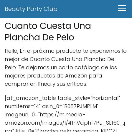
Beauty Party Club
Cuanto Cuesta Una
Plancha De Pelo
Hello, En el próximo producto te exponemos lo
mejor de Cuanto Cuesta Una Plancha De
Pelo. Te dejamos un corto catálogo de los
mejores productos de Amazon para
comprar en línea y sus críticas.
[at_amazon_table table_style="horizontal"
numitems="4" asin_0="B087RJMPLM"
imageurl_0="https://m.media-
amazon.com/images/I/41hVaphf7PL._SL160_.j
pg" title_0="Plancha pelo ceramica, KIPOZI