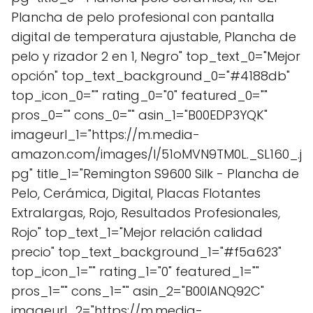
Plancha de pelo profesional con pantalla
digital de temperatura ajustable, Plancha de
pelo y rizador 2 en 1, Negro" top_text_0="Mejor
opción" top_text_background_0="#4188db"
top_icon_0="" rating_0="0" featured_0=""
pros_0="" cons_0="" asin_1="B00EDP3YQK"
imageurl_1="https://m.media-
amazon.com/images/I/51oMVN9TM0L._SL160_.j
pg" title_1="Remington S9600 Silk - Plancha de
Pelo, Cerámica, Digital, Placas Flotantes
Extralargas, Rojo, Resultados Profesionales,
Rojo" top_text_1="Mejor relación calidad
precio" top_text_background_1="#f5a623"
top_icon_1="" rating_1="0" featured_1=""
pros_1="" cons_1="" asin_2="B00IANQ92C"
imageurl_2="https://m.media-