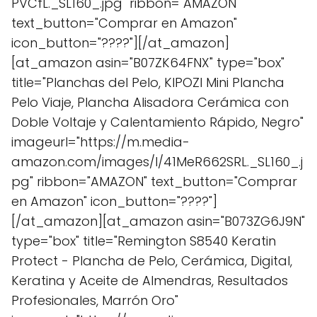
PVCfL._SL160_.jpg" ribbon="AMAZON"
text_button="Comprar en Amazon"
icon_button="????"][/at_amazon]
[at_amazon asin="B07ZK64FNX" type="box"
title="Planchas del Pelo, KIPOZI Mini Plancha
Pelo Viaje, Plancha Alisadora Cerámica con
Doble Voltaje y Calentamiento Rápido, Negro"
imageurl="https://m.media-
amazon.com/images/I/41MeR662SRL._SL160_.j
pg" ribbon="AMAZON" text_button="Comprar
en Amazon" icon_button="????"]
[/at_amazon][at_amazon asin="B073ZG6J9N"
type="box" title="Remington S8540 Keratin
Protect - Plancha de Pelo, Cerámica, Digital,
Keratina y Aceite de Almendras, Resultados
Profesionales, Marrón Oro"