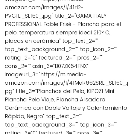
amazon.com/images/I/41rI2-
PVCfL._SL160_.jpg" title_2="GAMA ITALY
PROFESSIONAL Fable Frisè - Plancha para el
pelo, temperatura siempre ideal 210° C,
placas en cerámica" top_text_2=""
top_text_background_2="" top_icon_2=""
rating_2="0" featured_2="" pros_2=""
cons_2="" asin_3="B07ZK64FNX"
imageurl_3="https://m.media-
amazon.com/images/I/41MeR662SRL._SL160_.j
pg" title_3="Planchas del Pelo, KIPOZI Mini
Plancha Pelo Viaje, Plancha Alisadora
Cerámica con Doble Voltaje y Calentamiento
Rápido, Negro" top_text_3=""
top_text_background_3="" top_icon_3=""
rating_3="0" featured_3="" pros_3=""