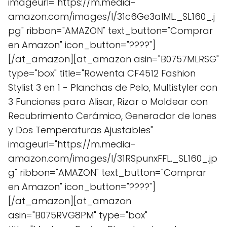
imageurl="https://m.media-
amazon.com/images/I/31c6Ge3alML._SL160_.j
pg" ribbon="AMAZON" text_button="Comprar
en Amazon" icon_button="????"]
[/at_amazon][at_amazon asin="B0757MLRSG"
type="box" title="Rowenta CF4512 Fashion
Stylist 3 en 1 - Planchas de Pelo, Multistyler con
3 Funciones para Alisar, Rizar o Moldear con
Recubrimiento Cerámico, Generador de Iones
y Dos Temperaturas Ajustables"
imageurl="https://m.media-
amazon.com/images/I/31RSpunxFFL._SL160_.jp
g" ribbon="AMAZON" text_button="Comprar
en Amazon" icon_button="????"]
[/at_amazon][at_amazon
asin="B075RVG8PM" type="box"