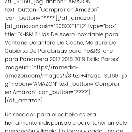
ZtL._SL160_.jpg" ribbon="AMAZON"
text_button="Comprar en Amazon"
icon_button="????"][/at_amazon]
[at_amazon asin="B08XXP1PL2" type="box"
title="XHSM 2 Uds De Acero Inoxidable para
Ventana Delantera De Coche, Moldura De
Cubierta De Parabrisas para Po&RS-che
para Panamera 2017 2018 2019 Estilo Partes"
imageurl="https://m.media-
amazon.com/images/I/315Z1+4h2qL._SL160_.jp
g" ribbon="AMAZON" text_button="Comprar
en Amazon" icon_button="????"]
[/at_amazon]
Un secador para el cabello es esa
herramienta indispensable para tener un pelo
precaución y limpio. En todas y cada una de