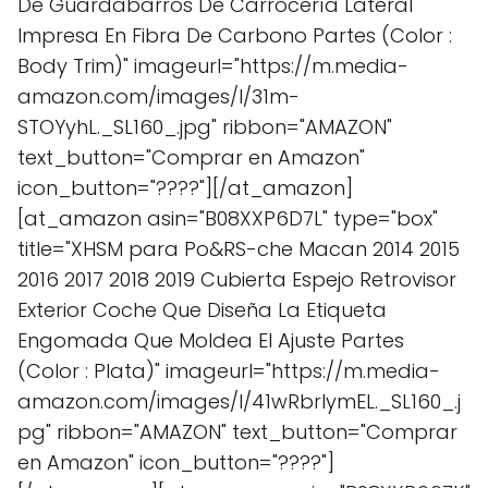
De Guardabarros De Carrocería Lateral
Impresa En Fibra De Carbono Partes (Color :
Body Trim)" imageurl="https://m.media-
amazon.com/images/I/31m-
STOYyhL._SL160_.jpg" ribbon="AMAZON"
text_button="Comprar en Amazon"
icon_button="????"][/at_amazon]
[at_amazon asin="B08XXP6D7L" type="box"
title="XHSM para Po&RS-che Macan 2014 2015
2016 2017 2018 2019 Cubierta Espejo Retrovisor
Exterior Coche Que Diseña La Etiqueta
Engomada Que Moldea El Ajuste Partes
(Color : Plata)" imageurl="https://m.media-
amazon.com/images/I/41wRbrIymEL._SL160_.j
pg" ribbon="AMAZON" text_button="Comprar
en Amazon" icon_button="????"]