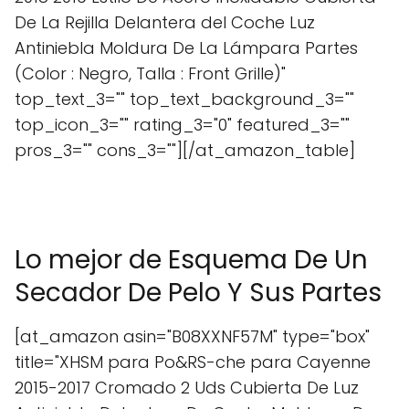
De La Rejilla Delantera del Coche Luz
Antiniebla Moldura De La Lámpara Partes
(Color : Negro, Talla : Front Grille)"
top_text_3="" top_text_background_3=""
top_icon_3="" rating_3="0" featured_3=""
pros_3="" cons_3=""][/at_amazon_table]
Lo mejor de Esquema De Un
Secador De Pelo Y Sus Partes
[at_amazon asin="B08XXNF57M" type="box"
title="XHSM para Po&RS-che para Cayenne
2015-2017 Cromado 2 Uds Cubierta De Luz