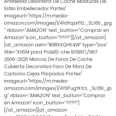
Antiniebla Delantera De Coche Molduras De
Estilo Embellecedor Partes"
imageurl="https://m.media-
amazon.com/images/I/41dfqzxf1tL._SL160_.jpg
" ribbon="AMAZON" text_button="Comprar en
Amazon" icon_button="????"][/at_amazon]
[at_amazon asin="B08XXQHX4W" type="box"
title="XHSM para Po&RS-che 911991\/997
2006-2020 Marcos De Faros De Coche
Cubierta Decorativa Faro De Fibra De
Carbono Cejas Párpados Partes"
imageurl="https://m.media-
amazon.com/images/I/415PugfKfcL._SL160_.jp
g" ribbon="AMAZON" text_button="Comprar
en Amazon" icon_button="????"]
[/at_amazon][at_amazon