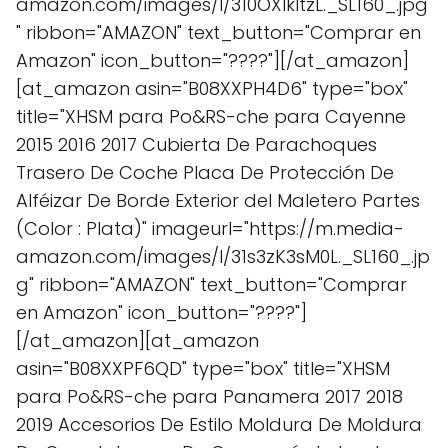
amazon.com/images/I/310OXlkltzL._SL160_.jpg
" ribbon="AMAZON" text_button="Comprar en
Amazon" icon_button="????"][/at_amazon]
[at_amazon asin="B08XXPH4D6" type="box"
title="XHSM para Po&RS-che para Cayenne
2015 2016 2017 Cubierta De Parachoques
Trasero De Coche Placa De Protección De
Alféizar De Borde Exterior del Maletero Partes
(Color : Plata)" imageurl="https://m.media-
amazon.com/images/I/31s3zK3sM0L._SL160_.jp
g" ribbon="AMAZON" text_button="Comprar
en Amazon" icon_button="????"]
[/at_amazon][at_amazon
asin="B08XXPF6QD" type="box" title="XHSM
para Po&RS-che para Panamera 2017 2018
2019 Accesorios De Estilo Moldura De Moldura