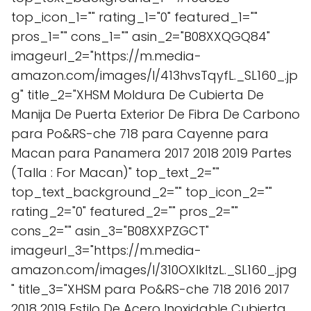
top_icon_1="" rating_1="0" featured_1=""
pros_1="" cons_1="" asin_2="B08XXQGQ84"
imageurl_2="https://m.media-
amazon.com/images/I/413hvsTqyfL._SL160_.jp
g" title_2="XHSM Moldura De Cubierta De
Manija De Puerta Exterior De Fibra De Carbono
para Po&RS-che 718 para Cayenne para
Macan para Panamera 2017 2018 2019 Partes
(Talla : For Macan)" top_text_2=""
top_text_background_2="" top_icon_2=""
rating_2="0" featured_2="" pros_2=""
cons_2="" asin_3="B08XXPZGCT"
imageurl_3="https://m.media-
amazon.com/images/I/310OXlkltzL._SL160_.jpg
" title_3="XHSM para Po&RS-che 718 2016 2017
2018 2019 Estilo De Acero Inoxidable Cubierta