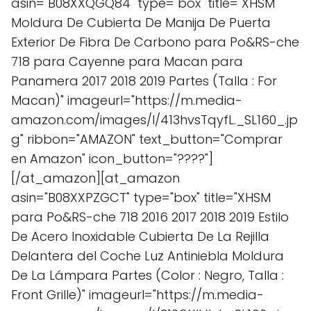
asin="B08XXQGQ84" type="box" title="XHSM
Moldura De Cubierta De Manija De Puerta
Exterior De Fibra De Carbono para Po&RS-che
718 para Cayenne para Macan para
Panamera 2017 2018 2019 Partes (Talla : For
Macan)" imageurl="https://m.media-
amazon.com/images/I/413hvsTqyfL._SL160_.jp
g" ribbon="AMAZON" text_button="Comprar
en Amazon" icon_button="????"]
[/at_amazon][at_amazon
asin="B08XXPZGCT" type="box" title="XHSM
para Po&RS-che 718 2016 2017 2018 2019 Estilo
De Acero Inoxidable Cubierta De La Rejilla
Delantera del Coche Luz Antiniebla Moldura
De La Lámpara Partes (Color : Negro, Talla :
Front Grille)" imageurl="https://m.media-