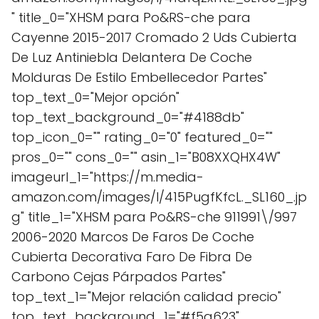
" title_0="XHSM para Po&RS-che para
Cayenne 2015-2017 Cromado 2 Uds Cubierta
De Luz Antiniebla Delantera De Coche
Molduras De Estilo Embellecedor Partes"
top_text_0="Mejor opción"
top_text_background_0="#4188db"
top_icon_0="" rating_0="0" featured_0=""
pros_0="" cons_0="" asin_1="B08XXQHX4W"
imageurl_1="https://m.media-
amazon.com/images/I/415PugfKfcL._SL160_.jp
g" title_1="XHSM para Po&RS-che 911991\/997
2006-2020 Marcos De Faros De Coche
Cubierta Decorativa Faro De Fibra De
Carbono Cejas Párpados Partes"
top_text_1="Mejor relación calidad precio"
top_text_background_1="#f5a623"