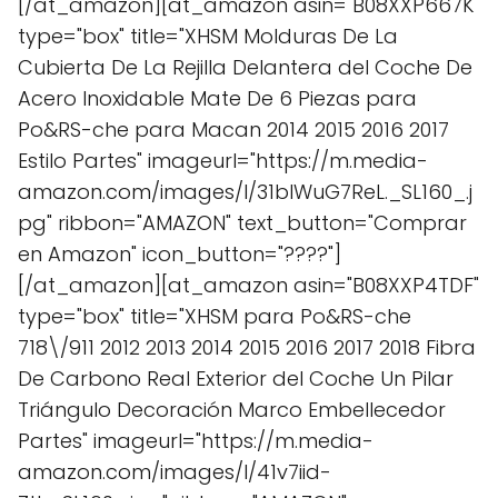
[/at_amazon][at_amazon asin="B08XXP667K"
type="box" title="XHSM Molduras De La
Cubierta De La Rejilla Delantera del Coche De
Acero Inoxidable Mate De 6 Piezas para
Po&RS-che para Macan 2014 2015 2016 2017
Estilo Partes" imageurl="https://m.media-
amazon.com/images/I/31bIWuG7ReL._SL160_.j
pg" ribbon="AMAZON" text_button="Comprar
en Amazon" icon_button="????"]
[/at_amazon][at_amazon asin="B08XXP4TDF"
type="box" title="XHSM para Po&RS-che
718\/911 2012 2013 2014 2015 2016 2017 2018 Fibra
De Carbono Real Exterior del Coche Un Pilar
Triángulo Decoración Marco Embellecedor
Partes" imageurl="https://m.media-
amazon.com/images/I/41v7iid-