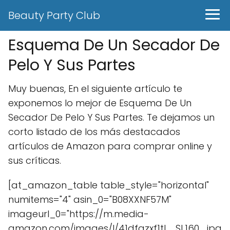
Beauty Party Club
Esquema De Un Secador De
Pelo Y Sus Partes
Muy buenas, En el siguiente artículo te
exponemos lo mejor de Esquema De Un
Secador De Pelo Y Sus Partes. Te dejamos un
corto listado de los más destacados
artículos de Amazon para comprar online y
sus críticas.
[at_amazon_table table_style="horizontal"
numitems="4" asin_0="B08XXNF57M"
imageurl_0="https://m.media-
amazon.com/images/I/41dfqzxf1tL._SL160_.jpg