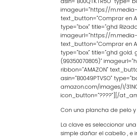
asin="B00QTKTR5O" type="box
imageurl="https://m.media
text_button="Comprar en 
type="box" title="ghd Rizado
imageurl="https://m.media
text_button="Comprar en 
type="box" title="ghd gold. 
(99350070805)" imageurl="
ribbon="AMAZON" text_but
asin="B0049PTVSO" type="bo
amazon.com/images/I/31NCO
icon_button="????"][/at_a
Con una plancha de pelo y 
La clave es seleccionar una
simple dañar el cabello , e 