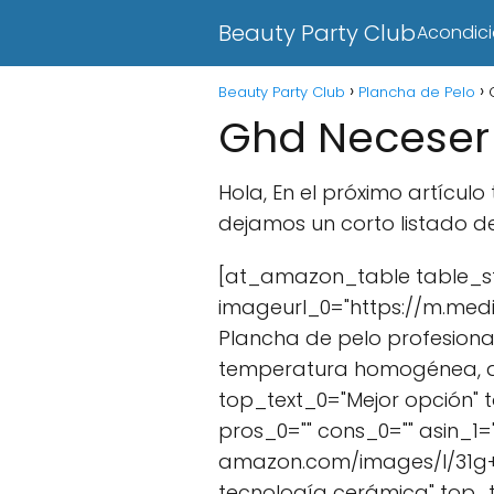
Beauty Party Club
Acondic
Beauty Party Club
Plancha de Pelo
Ghd Neceser
Hola, En el próximo artícu
dejamos un corto listado d
[at_amazon_table table_st
imageurl_0="https://m.medi
Plancha de pelo profesiona
temperatura homogénea, ali
top_text_0="Mejor opción" 
pros_0="" cons_0="" asin_1
amazon.com/images/I/31g+cyg
tecnología cerámica" top_t