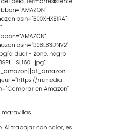
el pelo, termorresistente"
 ribbon="AMAZON"
azon asin="B00XHXE1RA"
"
ribbon="AMAZON"
azon asin="B08L83DNV2"
logía dual - zone, negro
PL._SL160_.jpg"
/at_amazon][at_amazon
eurl="https://m.media-
ton="Comprar en Amazon"
maravillas.
 Al trabajar con calor, es