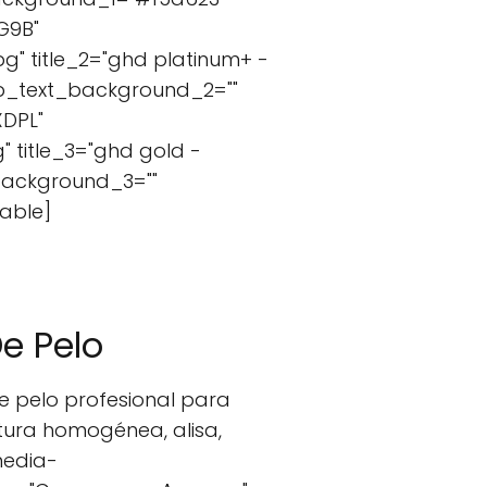
G9B"
" title_2="ghd platinum+ -
top_text_background_2=""
XDPL"
 title_3="ghd gold -
_background_3=""
able]
e Pelo
e pelo profesional para
tura homogénea, alisa,
media-