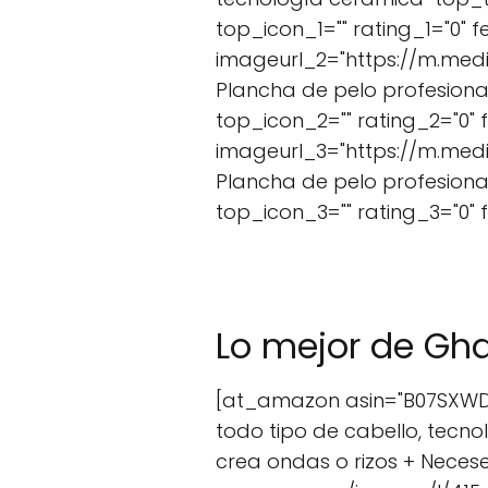
top_icon_1="" rating_1="0" 
imageurl_2="https://m.med
Plancha de pelo profesiona
top_icon_2="" rating_2="0" 
imageurl_3="https://m.medi
Plancha de pelo profesiona
top_icon_3="" rating_3="0"
Lo mejor de Gh
[at_amazon asin="B07SXWD3F
todo tipo de cabello, tecn
crea ondas o rizos + Neces