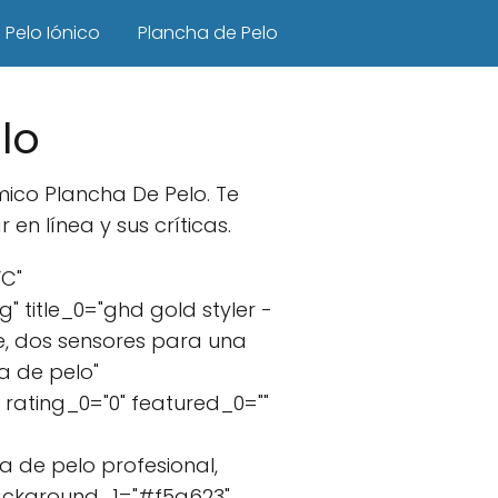
Pelo Iónico
Plancha de Pelo
lo
ico Plancha De Pelo. Te
n línea y sus críticas.
FC"
title_0="ghd gold styler -
e, dos sensores para una
a de pelo"
rating_0="0" featured_0=""
a de pelo profesional,
background_1="#f5a623"