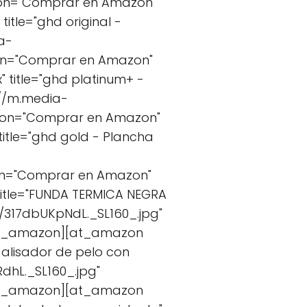
ton="Comprar en Amazon"
tle="ghd original -
a-
ton="Comprar en Amazon"
title="ghd platinum+ -
://m.media-
tton="Comprar en Amazon"
itle="ghd gold - Plancha
ton="Comprar en Amazon"
title="FUNDA TERMICA NEGRA
317dbUKpNdL._SL160_.jpg"
/at_amazon][at_amazon
o alisador de pelo con
dhL._SL160_.jpg"
/at_amazon][at_amazon