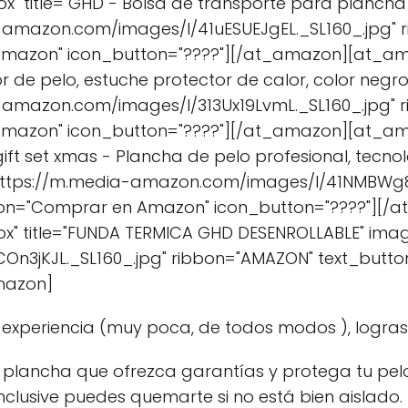
" title="GHD - Bolsa de transporte para plancha d
-amazon.com/images/I/41uESUEJgEL._SL160_.jpg"
Amazon" icon_button="????"][/at_amazon][at_am
r de pelo, estuche protector de calor, color negro
-amazon.com/images/I/313Ux19LvmL._SL160_.jpg" 
Amazon" icon_button="????"][/at_amazon][at_am
gift set xmas - Plancha de pelo profesional, tecno
https://m.media-amazon.com/images/I/41NMBWg8S
ton="Comprar en Amazon" icon_button="????"][
x" title="FUNDA TERMICA GHD DESENROLLABLE" imag
n3jKJL._SL160_.jpg" ribbon="AMAZON" text_but
mazon]
experiencia (muy poca, de todos modos ), logras 
 plancha que ofrezca garantías y protega tu pelo.
inclusive puedes quemarte si no está bien aislado.