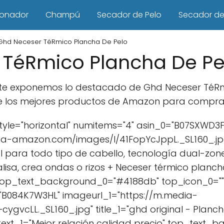
ionador
Champú
Secador de Pelo
Secador de 
Ghd Neceser TéRmico Plancha De Pelo
 TéRmico Plancha De Pe
lo te exponemos lo destacado de Ghd Neceser TéRm
e los mejores productos de Amazon para comprar e
yle="horizontal" numitems="4" asin_0="B07SXWD3
a-amazon.com/images/I/41FopYcJppL._SL160_.jpg" 
l para todo tipo de cabello, tecnología dual-zon
sa, crea ondas o rizos + Neceser térmico planch
top_text_background_0="#4188db" top_icon_0="" 
="B084K7W3HL" imageurl_1="https://m.media-
vcLL._SL160_.jpg" title_1="ghd original - Planch
ext_1="Mejor relación calidad precio" top_text_