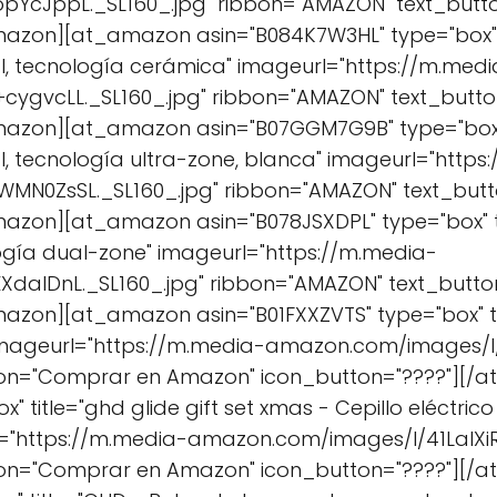
pYcJppL._SL160_.jpg" ribbon="AMAZON" text_but
azon][at_amazon asin="B084K7W3HL" type="box" ti
l, tecnología cerámica" imageurl="https://m.medi
cygvcLL._SL160_.jpg" ribbon="AMAZON" text_but
mazon][at_amazon asin="B07GGM7G9B" type="box" 
l, tecnología ultra-zone, blanca" imageurl="https
MN0ZsSL._SL160_.jpg" ribbon="AMAZON" text_bu
azon][at_amazon asin="B078JSXDPL" type="box" t
logía dual-zone" imageurl="https://m.media-
dalDnL._SL160_.jpg" ribbon="AMAZON" text_but
mazon][at_amazon asin="B01FXXZVTS" type="box" 
mageurl="https://m.media-amazon.com/images/I/
ton="Comprar en Amazon" icon_button="????"][
 title="ghd glide gift set xmas - Cepillo eléctric
l="https://m.media-amazon.com/images/I/41LalXiR
ton="Comprar en Amazon" icon_button="????"][