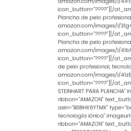
amazon.com/images/I/41Fo
icon_button="????"][/at_am
Plancha de pelo profesiona
amazon.com/images/I/31g+
icon_button="????"][/at_a
Plancha de pelo profesiona
amazon.com/images/I/41bW
icon_button="????"][/at_am
de pelo profesional, tecno
amazon.com/images/I/41zEX
icon_button="????"][/at_a
STEINHART PARA PLANCHA" i
ribbon="AMAZON" text_but
asin="B08HX6YTMX" type="box"
tecnología iónica" imageur
ribbon="AMAZON" text_but