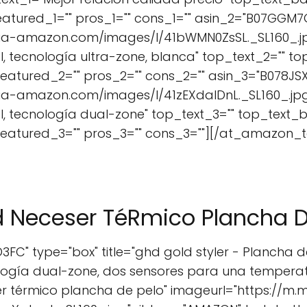
featured_1="" pros_1="" cons_1="" asin_2="B07GGM7
ia-amazon.com/images/I/41bWMN0ZsSL._SL160_.jpg
l, tecnología ultra-zone, blanca" top_text_2="" 
featured_2="" pros_2="" cons_2="" asin_3="B078JS
a-amazon.com/images/I/41zEXdalDnL._SL160_.jpg"
l, tecnología dual-zone" top_text_3="" top_text
 featured_3="" pros_3="" cons_3=""][/at_amazon_t
d Neceser TéRmico Plancha D
C" type="box" title="ghd gold styler - Plancha d
ología dual-zone, dos sensores para una tempera
er térmico plancha de pelo" imageurl="https://m.