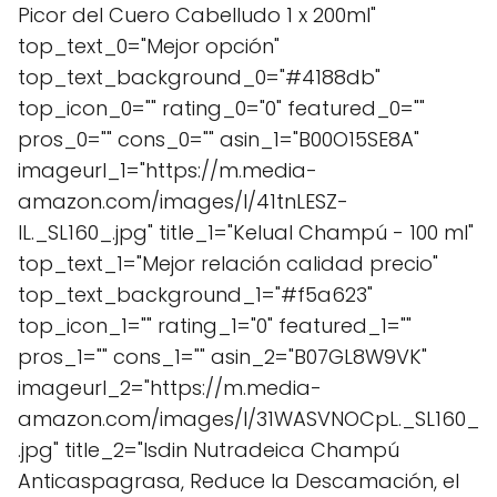
Picor del Cuero Cabelludo 1 x 200ml"
top_text_0="Mejor opción"
top_text_background_0="#4188db"
top_icon_0="" rating_0="0" featured_0=""
pros_0="" cons_0="" asin_1="B00O15SE8A"
imageurl_1="https://m.media-
amazon.com/images/I/41tnLESZ-
lL._SL160_.jpg" title_1="Kelual Champú - 100 ml"
top_text_1="Mejor relación calidad precio"
top_text_background_1="#f5a623"
top_icon_1="" rating_1="0" featured_1=""
pros_1="" cons_1="" asin_2="B07GL8W9VK"
imageurl_2="https://m.media-
amazon.com/images/I/31WASVNOCpL._SL160_
.jpg" title_2="Isdin Nutradeica Champú
Anticaspagrasa, Reduce la Descamación, el