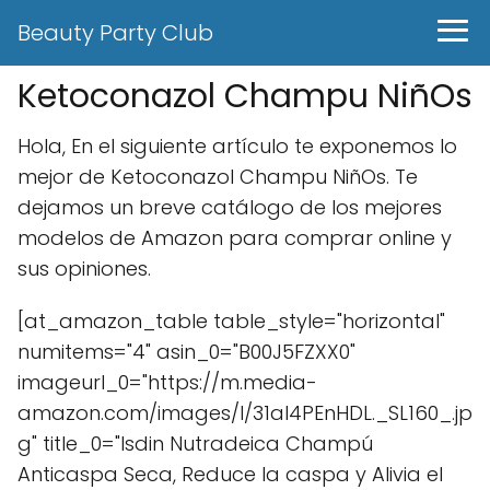
Beauty Party Club
Ketoconazol Champu NiñOs
Hola, En el siguiente artículo te exponemos lo
mejor de Ketoconazol Champu NiñOs. Te
dejamos un breve catálogo de los mejores
modelos de Amazon para comprar online y
sus opiniones.
[at_amazon_table table_style="horizontal"
numitems="4" asin_0="B00J5FZXX0"
imageurl_0="https://m.media-
amazon.com/images/I/31aI4PEnHDL._SL160_.jp
g" title_0="Isdin Nutradeica Champú
Anticaspa Seca, Reduce la caspa y Alivia el