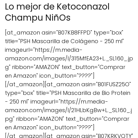
Lo mejor de Ketoconazol
Champu NiñOs
[at_amazon asin="B07KB8FFPD" type="box"
title="PSH Mascarilla de Colágeno - 250 ml"
imageurl="https://m.media-
amazon.com/images/I/315MfEA23+L._SL160_.jp
g" ribbon="AMAZON" text_button="Comprar
en Amazon" icon_button="????"]
[/at_amazon][at_amazon asin="B01FUSZ25O"
type="box" title="PSH Mascarilla de Bio Protein
- 250 ml" imageurl="https://m.media-
amazon.com/images/I/21HLbKgBw+L._SL160_.j
pg" ribbon="AMAZON" text_button="Comprar
en Amazon" icon_button="????"]
[/at_amazon][at_amazon asin="B07KRKVQTY"