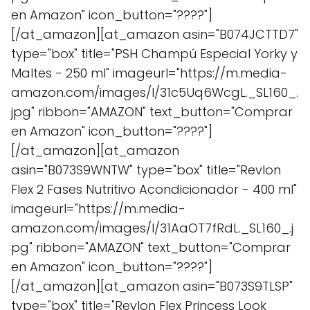
en Amazon" icon_button="????"]
[/at_amazon][at_amazon asin="B074JCTTD7"
type="box" title="PSH Champú Especial Yorky y
Maltes - 250 ml" imageurl="https://m.media-
amazon.com/images/I/31c5Uq6WcgL._SL160_.
jpg" ribbon="AMAZON" text_button="Comprar
en Amazon" icon_button="????"]
[/at_amazon][at_amazon
asin="B073S9WNTW" type="box" title="Revlon
Flex 2 Fases Nutritivo Acondicionador - 400 ml"
imageurl="https://m.media-
amazon.com/images/I/31AaOT7fRdL._SL160_.j
pg" ribbon="AMAZON" text_button="Comprar
en Amazon" icon_button="????"]
[/at_amazon][at_amazon asin="B073S9TLSP"
type="box" title="Revlon Flex Princess Look