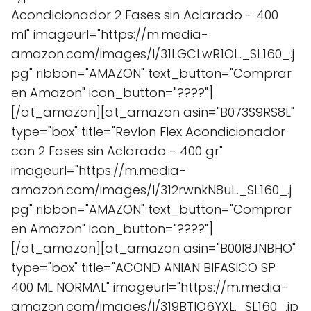
Acondicionador 2 Fases sin Aclarado - 400
ml" imageurl="https://m.media-
amazon.com/images/I/31LGCLwR1OL._SL160_.j
pg" ribbon="AMAZON" text_button="Comprar
en Amazon" icon_button="????"]
[/at_amazon][at_amazon asin="B073S9RS8L"
type="box" title="Revlon Flex Acondicionador
con 2 Fases sin Aclarado - 400 gr"
imageurl="https://m.media-
amazon.com/images/I/312rwnkN8uL._SL160_.j
pg" ribbon="AMAZON" text_button="Comprar
en Amazon" icon_button="????"]
[/at_amazon][at_amazon asin="B00I8JNBHO"
type="box" title="ACOND ANIAN BIFASICO SP
400 ML NORMAL" imageurl="https://m.media-
amazon.com/images/I/319BTlO6YXL._SL160_.jp