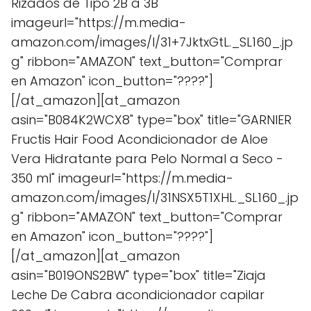
Rizados de Tipo 2B a 3B"
imageurl="https://m.media-
amazon.com/images/I/31+7JktxGtL._SL160_.jp
g" ribbon="AMAZON" text_button="Comprar
en Amazon" icon_button="????"]
[/at_amazon][at_amazon
asin="B084K2WCX8" type="box" title="GARNIER
Fructis Hair Food Acondicionador de Aloe
Vera Hidratante para Pelo Normal a Seco -
350 ml" imageurl="https://m.media-
amazon.com/images/I/31NSX5T1XHL._SL160_.jp
g" ribbon="AMAZON" text_button="Comprar
en Amazon" icon_button="????"]
[/at_amazon][at_amazon
asin="B019ONS2BW" type="box" title="Ziaja
Leche De Cabra acondicionador capilar