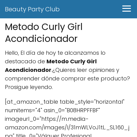
Beauty Party Club
Metodo Curly Girl
Acondicionador
Hello, El día de hoy te alcanzamos lo
destacado de
Metodo Curly Girl
Acondicionador
.¿Quieres leer opiniones y
comprender dónde comprar este producto?
Prosigue leyendo.
[at_amazon_table table_style="horizontal"
numitems="4" asin_0="B08HRPFFBF"
imageurl_0="https://m.media-
amazon.com/images/I/31mWLVoJ1tL._SL160_.j
pg" title_0="Válquer Profesional