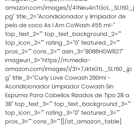
amazon.com/images/I/41Neu4nTGoL._SL160_.j
pg" title_2="Acondicionador y limpiador de
pelo de coco As I Am CoWash 455 ml-"
top_text_2="" top_text_background_2=""
top_icon_2="" rating_2="0" featured_2=""
pros_2="" cons_2="" asin_3="B088HGWR27"
imageurl_3="https://m.media-
amazon.com/images/I/31+7JktxGtL._SL160_.jp
g" title_3="Curly Love Cowash 290ml -
Acondicionador Limpiador Cowash Sin
Espuma Para Cabellos Rizados de Tipo 2B a
3B" top_text_3="" top_text_background_3=""
top_icon_3="" rating_3="0" featured_3=""
pros_3="" cons_3=""][/at_amazon_table]