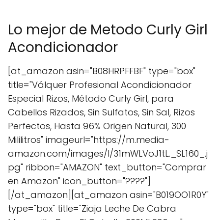
Lo mejor de Metodo Curly Girl
Acondicionador
[at_amazon asin="B08HRPFFBF" type="box"
title="Válquer Profesional Acondicionador
Especial Rizos, Método Curly Girl, para
Cabellos Rizados, Sin Sulfatos, Sin Sal, Rizos
Perfectos, Hasta 96% Origen Natural, 300
Mililitros" imageurl="https://m.media-
amazon.com/images/I/31mWLVoJ1tL._SL160_.j
pg" ribbon="AMAZON" text_button="Comprar
en Amazon" icon_button="????"]
[/at_amazon][at_amazon asin="B019OO1R0Y"
type="box" title="Ziaja Leche De Cabra