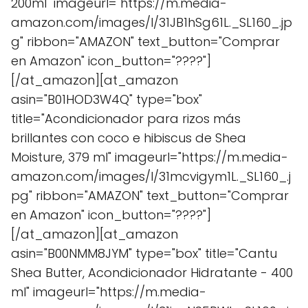
200ml" imageurl="https://m.media-
amazon.com/images/I/31JB1hSg61L._SL160_.jp
g" ribbon="AMAZON" text_button="Comprar
en Amazon" icon_button="????"]
[/at_amazon][at_amazon
asin="B01HOD3W4Q" type="box"
title="Acondicionador para rizos más
brillantes con coco e hibiscus de Shea
Moisture, 379 ml" imageurl="https://m.media-
amazon.com/images/I/31mcvigym1L._SL160_.j
pg" ribbon="AMAZON" text_button="Comprar
en Amazon" icon_button="????"]
[/at_amazon][at_amazon
asin="B00NMM8JYM" type="box" title="Cantu
Shea Butter, Acondicionador Hidratante - 400
ml" imageurl="https://m.media-