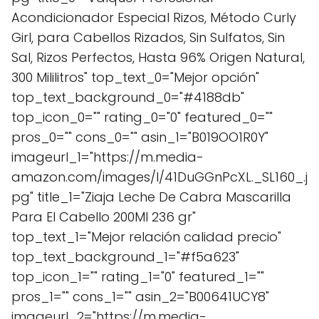
Acondicionador Especial Rizos, Método Curly
Girl, para Cabellos Rizados, Sin Sulfatos, Sin
Sal, Rizos Perfectos, Hasta 96% Origen Natural,
300 Mililitros" top_text_0="Mejor opción"
top_text_background_0="#4188db"
top_icon_0="" rating_0="0" featured_0=""
pros_0="" cons_0="" asin_1="B019OO1R0Y"
imageurl_1="https://m.media-
amazon.com/images/I/41DuGGnPcXL._SL160_.j
pg" title_1="Ziaja Leche De Cabra Mascarilla
Para El Cabello 200Ml 236 gr"
top_text_1="Mejor relación calidad precio"
top_text_background_1="#f5a623"
top_icon_1="" rating_1="0" featured_1=""
pros_1="" cons_1="" asin_2="B00641UCY8"
imageurl_2="https://m.media-