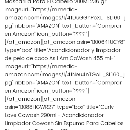
Mascarilla Para El Cabello 200Ml 236 gr"
imageurl="https://m.media-
amazon.com/images/I/41DuGGnPcXL._SL160_.j
pg" ribbon="AMAZON" text_button="Comprar
en Amazon" icon_button="????"]
[/at_amazon][at_amazon asin="B00641UCY8"
type="box" title="Acondicionador y limpiador
de pelo de coco As I Am CoWash 455 ml-"
imageurl="https://m.media-
amazon.com/images/I/41Neu4nTGoL._SL160_.j
pg" ribbon="AMAZON" text_button="Comprar
en Amazon" icon_button="????"]
[/at_amazon][at_amazon
asin="B088HGWR27" type="box" title="Curly
Love Cowash 290ml - Acondicionador
Limpiador Cowash Sin Espuma Para Cabellos