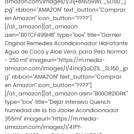
amazon.com/images/I/31j+eNS5RWL._SL160_.j
pg" ribbon="AMAZON" text_button="Comprar
en Amazon" icon_button="????"]
[/at_amazon][at_amazon
asin="B07CF499H8" type="box" title="Garnier
Original Remedies Acondicionador Hidratante
Agua de Coco y Aloe Vera, para Pelo Normal
- 250 ml" imageurl="https://m.media-
amazon.com/images/I/41ncjQaDZlL._SL160_.jp
g" ribbon="AMAZON" text_button="Comprar
en Amazon" icon_button="????"]
[/at_amazon][at_amazon asin="B00O82IGRK"
type="box" title="Dejar intensivo Quench
humedad de la tía Jackie Acondicionador
355ml" imageurl="https://m.media-
amazon.com/images/I/41Pf-