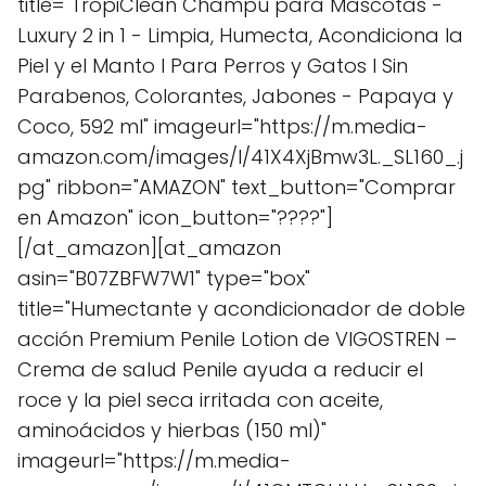
title="TropiClean Champú para Mascotas -
Luxury 2 in 1 - Limpia, Humecta, Acondiciona la
Piel y el Manto I Para Perros y Gatos I Sin
Parabenos, Colorantes, Jabones - Papaya y
Coco, 592 ml" imageurl="https://m.media-
amazon.com/images/I/41X4XjBmw3L._SL160_.j
pg" ribbon="AMAZON" text_button="Comprar
en Amazon" icon_button="????"]
[/at_amazon][at_amazon
asin="B07ZBFW7W1" type="box"
title="Humectante y acondicionador de doble
acción Premium Penile Lotion de VIGOSTREN –
Crema de salud Penile ayuda a reducir el
roce y la piel seca irritada con aceite,
aminoácidos y hierbas (150 ml)"
imageurl="https://m.media-