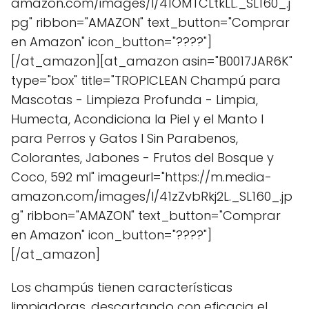
amazon.com/images/I/41OMTCLtkLL._SL160_.j
pg" ribbon="AMAZON" text_button="Comprar
en Amazon" icon_button="????"]
[/at_amazon][at_amazon asin="B0017JAR6K"
type="box" title="TROPICLEAN Champú para
Mascotas - Limpieza Profunda - Limpia,
Humecta, Acondiciona la Piel y el Manto I
para Perros y Gatos I Sin Parabenos,
Colorantes, Jabones - Frutos del Bosque y
Coco, 592 ml" imageurl="https://m.media-
amazon.com/images/I/41zZvbRkj2L._SL160_.jp
g" ribbon="AMAZON" text_button="Comprar
en Amazon" icon_button="????"]
[/at_amazon]
Los champús tienen características
limpiadoras, descartando con eficacia el