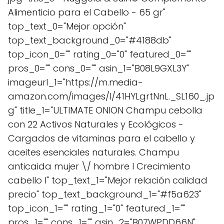
Alimenticio para el Cabello - 65 gr"
top_text_0="Mejor opción"
top_text_background_0="#4188db"
top_icon_0="" rating_0="0" featured_0=""
pros_0="" cons_0="" asin_1="B08L9GXL3Y"
imageurl_1="https://m.media-
amazon.com/images/I/41HYLgrtNnL._SL160_.jp
g" title_1="ULTIMATE ONION Champu cebolla
con 22 Activos Naturales y Ecológicos -
Cargados de vitaminas para el cabello y
aceites esenciales naturales. Champu
anticaida mujer \/ hombre I Crecimiento
cabello I" top_text_1="Mejor relación calidad
precio" top_text_background_1="#f5a623"
top_icon_1="" rating_1="0" featured_1=""
pros_1="" cons_1="" asin_2="B07WPDD66N"