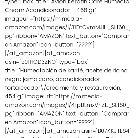
type="box" title="Avlon Keratin Care Humecto
Cream Acondicionador - 468 gr"
imageurl="https://m.media-
amazon.com/images/I/31DtCvmMJIL._SL160_.j
pg" ribbon="AMAZON" text_button="Comprar
en Amazon" icon_button="????"]
[/at_amazon][at_amazon
asin="B01HOD3ZNO" type="box"
title="Humectación de karité, aceite de ricino
negro jamaicano, acondicionador
fortalecedor\/crecimiento y restauración,
454 g." imageurl="https://m.media-
amazon.com/images/I/41pBLmxVhZL._SL160_.j
pg" ribbon="AMAZON" text_button="Comprar
en Amazon" icon_button="????"]
[/at_amazon][at_amazon asin="B07KKJTL64"