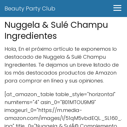
Beauty Party Club
Nuggela & Sulé Champu
Ingredientes
Hola, En el próximo artículo te exponemos lo
destacado de Nuggela & Sulé Champu
Ingredientes. Te dejamos un breve listado de
los más destacados productos de Amazon
para comprar en línea y sus opiniones.
[at_amazon_table table_style="horizontal"
numitems="4" asin_0="B01MTOU9M9"
imageurl_0="https://m.media-
amazon.com/images/I/51qM5vbdEQL._SL160_.
jpg" title_0="Nuggela & SulÃ© Complemento