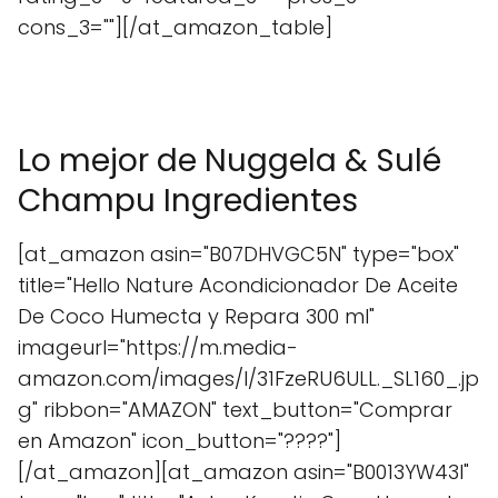
cons_3=""][/at_amazon_table]
Lo mejor de Nuggela & Sulé
Champu Ingredientes
[at_amazon asin="B07DHVGC5N" type="box"
title="Hello Nature Acondicionador De Aceite
De Coco Humecta y Repara 300 ml"
imageurl="https://m.media-
amazon.com/images/I/31FzeRU6ULL._SL160_.jp
g" ribbon="AMAZON" text_button="Comprar
en Amazon" icon_button="????"]
[/at_amazon][at_amazon asin="B0013YW43I"