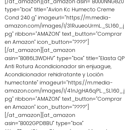
[/at_amazon][at_amazon asin="B000NNG8Z0"
type="box" title="Avlon Kc Humecto Creme
Cond 240 g" imageurl="https://m.media-
amazon.com/images/I/31RuueoUrmL._SL160_.j
pg" ribbon="AMAZON" text_button="Comprar
en Amazon" icon_button="????"]
[/at_amazon][at_amazon
asin="B086L3WDHV" type="box" title="Elasta QP
Anti Rotura Acondicionador sin enjuague,
Acondicionador rehidratante y Loción
humectante" imageurl="https://m.media-
amazon.com/images/I/41nJgHA6qPL._SL160_.j
pg" ribbon="AMAZON" text_button="Comprar
en Amazon" icon_button="????"]
[/at_amazon][at_amazon
asin="B002GPD8BU" type="box"