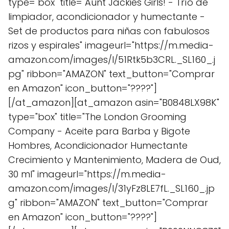
type="box" title="Aunt Jackies Girls! - Trío de
limpiador, acondicionador y humectante -
Set de productos para niñas con fabulosos
rizos y espirales" imageurl="https://m.media-
amazon.com/images/I/51Rtk5b3CRL._SL160_.j
pg" ribbon="AMAZON" text_button="Comprar
en Amazon" icon_button="????"]
[/at_amazon][at_amazon asin="B0848LX98K"
type="box" title="The London Grooming
Company - Aceite para Barba y Bigote
Hombres, Acondicionador Humectante
Crecimiento y Mantenimiento, Madera de Oud,
30 ml" imageurl="https://m.media-
amazon.com/images/I/31yFz8LE7fL._SL160_.jp
g" ribbon="AMAZON" text_button="Comprar
en Amazon" icon_button="????"]