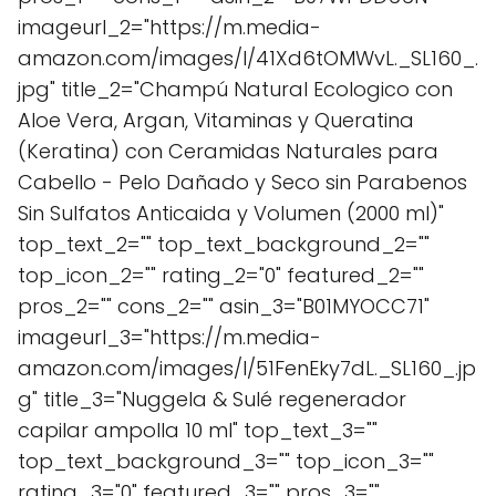
imageurl_2="https://m.media-
amazon.com/images/I/41Xd6tOMWvL._SL160_.
jpg" title_2="Champú Natural Ecologico con
Aloe Vera, Argan, Vitaminas y Queratina
(Keratina) con Ceramidas Naturales para
Cabello - Pelo Dañado y Seco sin Parabenos
Sin Sulfatos Anticaida y Volumen (2000 ml)"
top_text_2="" top_text_background_2=""
top_icon_2="" rating_2="0" featured_2=""
pros_2="" cons_2="" asin_3="B01MYOCC71"
imageurl_3="https://m.media-
amazon.com/images/I/51FenEky7dL._SL160_.jp
g" title_3="Nuggela & Sulé regenerador
capilar ampolla 10 ml" top_text_3=""
top_text_background_3="" top_icon_3=""
rating_3="0" featured_3="" pros_3=""