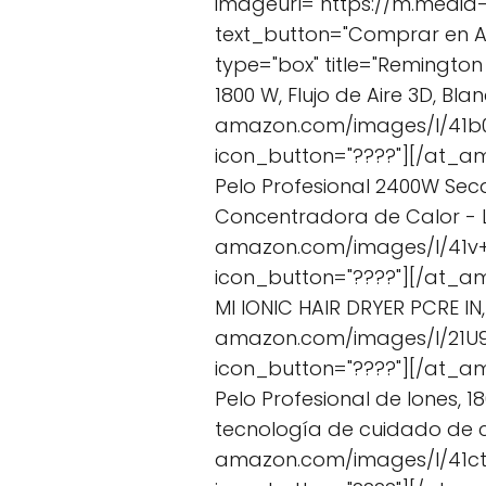
imageurl="https://m.media
text_button="Comprar en 
type="box" title="Remington
1800 W, Flujo de Aire 3D, Bl
amazon.com/images/I/41b0
icon_button="????"][/at_a
Pelo Profesional 2400W Seca
Concentradora de Calor - L
amazon.com/images/I/41v+
icon_button="????"][/at_a
MI IONIC HAIR DRYER PCRE IN
amazon.com/images/I/21U90
icon_button="????"][/at_a
Pelo Profesional de Iones, 
tecnología de cuidado de ca
amazon.com/images/I/41ctq