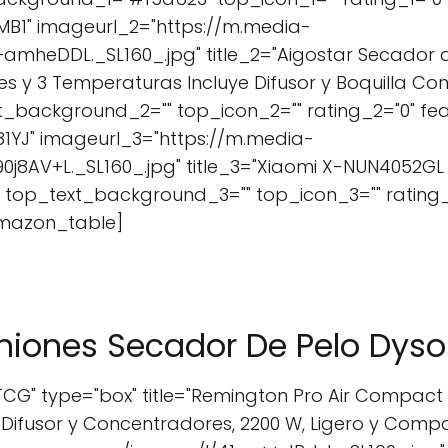
MB1" imageurl_2="https://m.media-
mheDDL._SL160_.jpg" title_2="Aigostar Secador d
es y 3 Temperaturas Incluye Difusor y Boquilla C
xt_background_2="" top_icon_2="" rating_2="0" fea
1YJ" imageurl_3="https://m.media-
8AV+L._SL160_.jpg" title_3="Xiaomi X-NUN4052GL M
"" top_text_background_3="" top_icon_3="" rating_
amazon_table]
niones Secador De Pelo Dys
G" type="box" title="Remington Pro Air Compact 
, Difusor y Concentradores, 2200 W, Ligero y Comp