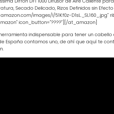
lissima Diffon DF1 1000 Difusor de Aire Caliente par
tura, Secado Delicado, Rizos Definidos sin Efect
-amazon.com/images/I/51Kf0z-D1sL._SL160_.jpg" 
Amazon" icon_button="????"][/at_amazon]
herramienta indispensable para tener un cabello c
 de España contamos uno, de ahí que aquí te co
n.