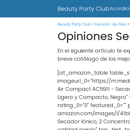
Beauty Party Club
Acondic
Beauty Party Club
Secador de Pelo
Opiniones Se
En el siguiente artículo t
breve catálogo de los mejo
[at_amazon_table table_st
imageurl_0="https://m.med
Air Compact AC5911 - Secado
Ligero y Compacto, Negro"
rating_0="0" featured_0=""
amazon.com/images/I/41b0Ew
Secador Iónico, 2 Concentrad
calidad precio" top_text_b