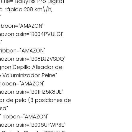
le="BaByliss Pro Digital
ra rápido 208 km\/h,
"
 ribbon="AMAZON"
azon asin="B004PVULGI"
"
 ribbon="AMAZON"
azon asin="B08BJZVSDQ"
gnon Cepillo Alisador de
 Voluminizador Peine"
 ribbon="AMAZON"
azon asin="B01HZ5K8UE"
or de pelo (3 posiciones de
sa"
" ribbon="AMAZON"
azon asin="B006UFWP3E"