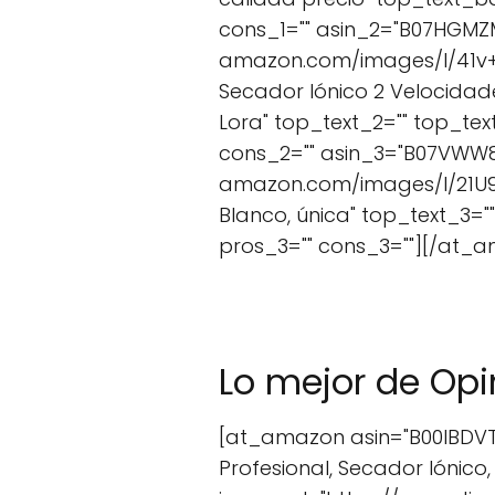
cons_1="" asin_2="B07HGMZ
amazon.com/images/I/41v+a
Secador Iónico 2 Velocidad
Lora" top_text_2="" top_te
cons_2="" asin_3="B07VWW8
amazon.com/images/I/21U90j
Blanco, única" top_text_3=
pros_3="" cons_3=""][/at_
Lo mejor de Opi
[at_amazon asin="B00IBDVTC
Profesional, Secador Iónico