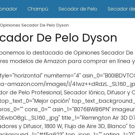
ionador
Champú
Secador de Pelo
Secador de 
Opiniones Secador De Pelo Dyson
cador De Pelo Dyson
e exponemos lo destacado de Opiniones Secador De
res modelos de Amazon para comprar en línea y s
yle="horizontal" numitems="4" asin_0="B00IBDVTC
ia-amazon.com/images/I/41wz++dRdzL._SL160_.jpg
r de Pelo Profesional, Secador Iónico, Difusor y 
 top_text_0="Mejor opción" top_text_background
 pros_0="" cons_0="" asin_1="B076BWB6PN" imageur
bO8gL._SL160_.jpg" title_1="Remington Air 3D D7
ores y Difusor, 1800 W, Flujo de Aire 3D, Blanco" t
ackground_1="#f5a623" top_icon_1="" rating_1="0" 