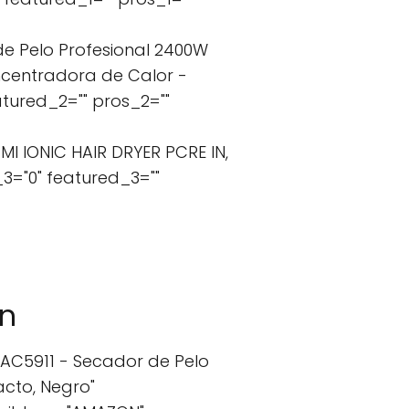
e Pelo Profesional 2400W
oncentradora de Calor -
tured_2="" pros_2=""
I IONIC HAIR DRYER PCRE IN,
3="0" featured_3=""
on
AC5911 - Secador de Pelo
acto, Negro"