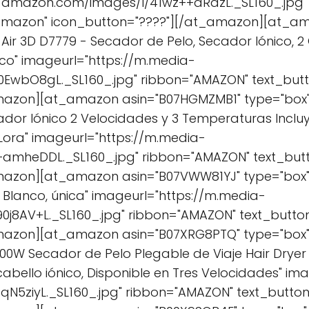
-amazon.com/images/I/41wz++dRdzL._SL160_.jpg"
Amazon" icon_button="????"][/at_amazon][at_a
 Air 3D D7779 - Secador de Pelo, Secador Iónico, 2
anco" imageurl="https://m.media-
EwbO8gL._SL160_.jpg" ribbon="AMAZON" text_bu
mazon][at_amazon asin="B07HGMZMB1" type="box" 
dor Iónico 2 Velocidades y 3 Temperaturas Incluye
ora" imageurl="https://m.media-
amheDDL._SL160_.jpg" ribbon="AMAZON" text_bu
mazon][at_amazon asin="B07VWW81YJ" type="box" 
, Blanco, única" imageurl="https://m.media-
j8AV+L._SL160_.jpg" ribbon="AMAZON" text_butt
mazon][at_amazon asin="B07XRG8PTQ" type="box" 
1800W Secador de Pelo Plegable de Viaje Hair Dry
bello iónico, Disponible en Tres Velocidades" im
N5ziyL._SL160_.jpg" ribbon="AMAZON" text_butt