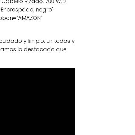
a Cabello Rizado, 700 W, 2
o Encrespado, negro"
ribbon="AMAZON"
uidado y limpio. En todas y
ntamos lo destacado que