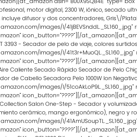
azon][at_amazon asin="B00X9SQB4E" type="box" tit
esional, motor digital, 2300 W, iónico, secado ult
incluye difusor y dos concentradores, Gris\/Plata
-amazon.com/images/I/41jBEVSnddL._SL160_.jpg"
Amazon" icon_button="????"][/at_amazon][at_am
HT 3393 - Secador de pelo de viaje, colores surtidos
-amazon.com/images/I/41t3r+MuoQL._SL160_.jpg"
Amazon" icon_button="????"][/at_amazon][at_am
e Aire Caliente Secado Rápido Secador de Pelo Chi
dor de Cabello Secadora Pelo 1000W Ion Negativo
-amazon.com/images/I/51coAkLoP9L._SL160_.jpg"
Amazon" icon_button="????"][/at_amazon][at_am
o Collection Salon One-Step - Secador y volumizad
stimiento cerámico, mango ergonómico), negro y ro
a-amazon.com/images/I/41AmUSoupTL._SL160_.jpg
Amazon" icon_button="????"][/at_amazon][at_am