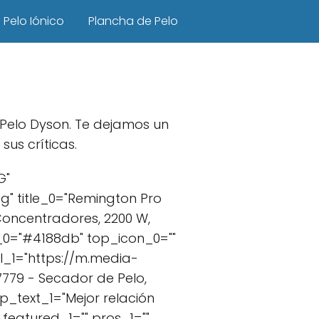
Pelo Iónico
Plancha de Pelo
 Pelo Dyson. Te dejamos un
us críticas.
G"
" title_0="Remington Pro
Concentradores, 2200 W,
_0="#4188db" top_icon_0=""
l_1="https://m.media-
779 - Secador de Pelo,
op_text_1="Mejor relación
featured_1="" pros_1=""