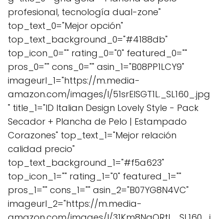
profesional, tecnología dual-zone"
top_text_0="Mejor opción"
top_text_background_0="#4188db"
top_icon_0="" rating_0="0" featured_0=""
pros_0="" cons_0="" asin_1="B08PP1LCY9"
imageurl_1="https://m.media-
amazon.com/images/I/51srEISGT1L._SL160_.jpg
" title_1="ID Italian Design Lovely Style - Pack
Secador + Plancha de Pelo | Estampado
Corazones" top_text_1="Mejor relación
calidad precio"
top_text_background_1="#f5a623"
top_icon_1="" rating_1="0" featured_1=""
pros_1="" cons_1="" asin_2="B07YG8N4VC"
imageurl_2="https://m.media-
amazon.com/images/I/31Km8NaQRtL._SL160_.j