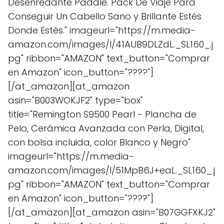
Desenredante Paddle. Pack De Viaje Para
Conseguir Un Cabello Sano y Brillante Estés
Donde Estés." imageurl="https://m.media-
amazon.com/images/I/41AUB9DLZdL._SL160_.j
pg" ribbon="AMAZON" text_button="Comprar
en Amazon" icon_button="????"]
[/at_amazon][at_amazon
asin="B003WOKJF2" type="box"
title="Remington S9500 Pearl - Plancha de
Pelo, Cerámica Avanzada con Perla, Digital,
con bolsa incluida, color Blanco y Negro"
imageurl="https://m.media-
amazon.com/images/I/51MpB6J+eaL._SL160_.j
pg" ribbon="AMAZON" text_button="Comprar
en Amazon" icon_button="????"]
[/at_amazon][at_amazon asin="B07GGFXKJ2"