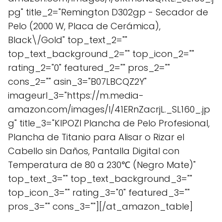
pg" title_2="Remington D302gp - Secador de
Pelo (2000 W, Placa de Cerámica),
Black\/Gold" top_text_2=""
top_text_background_2="" top_icon_2=""
rating_2="0" featured_2="" pros_2=""
cons_2="" asin_3="B07LBCQZ2Y"
imageurl_3="https://m.media-
amazon.com/images/I/41ERnZacrjL._SL160_.jp
g" title_3="KIPOZI Plancha de Pelo Profesional,
Plancha de Titanio para Alisar o Rizar el
Cabello sin Daños, Pantalla Digital con
Temperatura de 80 a 230℃ (Negro Mate)"
top_text_3="" top_text_background_3=""
top_icon_3="" rating_3="0" featured_3=""
pros_3="" cons_3=""][/at_amazon_table]