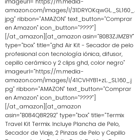
imageurl="https://m.media-
amazon.com/images/I/31DRYOKqwGL._SL160_.
jpg" ribbon="AMAZON" text_button="Comprar
en Amazon" icon_button="????"]
[/at_amazon][at_amazon asin="B083ZJMZBY"
type="box" title="ghd Air Kit - Secador de pelo
profesional con tecnología iónica, difusor,
cepillo cerámico y 2 clips ghd, color negro"
imageurl="https://m.media-
amazon.com/images/I/41CVHY81+zL._SL160_.j
pg" ribbon="AMAZON" text_button="Comprar
en Amazon" icon_button="????"]
[/at_amazon][at_amazon
asin="B084Q8R292" type="box" title="Termix
Travel Kit Termix. Incluye Plancha de Pelo,
Secador de Viaje, 2 Pinzas de Pelo y Cepillo