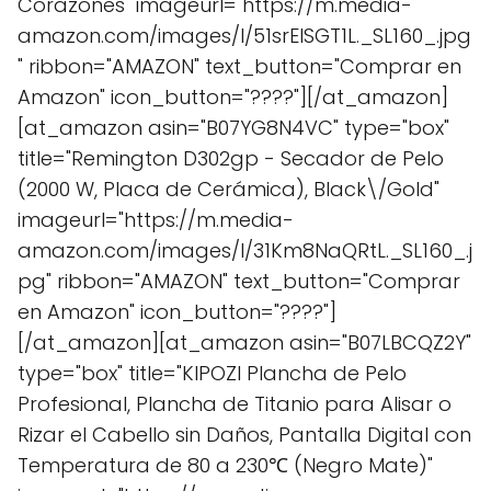
Corazones" imageurl="https://m.media-
amazon.com/images/I/51srEISGT1L._SL160_.jpg
" ribbon="AMAZON" text_button="Comprar en
Amazon" icon_button="????"][/at_amazon]
[at_amazon asin="B07YG8N4VC" type="box"
title="Remington D302gp - Secador de Pelo
(2000 W, Placa de Cerámica), Black\/Gold"
imageurl="https://m.media-
amazon.com/images/I/31Km8NaQRtL._SL160_.j
pg" ribbon="AMAZON" text_button="Comprar
en Amazon" icon_button="????"]
[/at_amazon][at_amazon asin="B07LBCQZ2Y"
type="box" title="KIPOZI Plancha de Pelo
Profesional, Plancha de Titanio para Alisar o
Rizar el Cabello sin Daños, Pantalla Digital con
Temperatura de 80 a 230℃ (Negro Mate)"