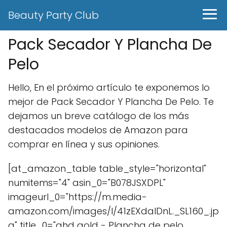
Beauty Party Club
Pack Secador Y Plancha De
Pelo
Hello, En el próximo artículo te exponemos lo
mejor de Pack Secador Y Plancha De Pelo. Te
dejamos un breve catálogo de los más
destacados modelos de Amazon para
comprar en línea y sus opiniones.
[at_amazon_table table_style="horizontal"
numitems="4" asin_0="B078JSXDPL"
imageurl_0="https://m.media-
amazon.com/images/I/41zEXdalDnL._SL160_.jp
g" title_0="ghd gold - Plancha de pelo