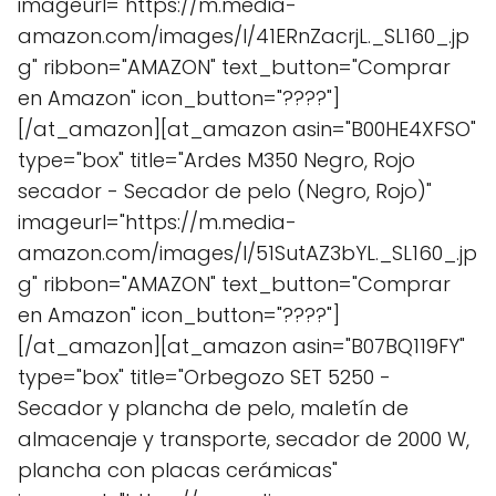
imageurl="https://m.media-
amazon.com/images/I/41ERnZacrjL._SL160_.jp
g" ribbon="AMAZON" text_button="Comprar
en Amazon" icon_button="????"]
[/at_amazon][at_amazon asin="B00HE4XFSO"
type="box" title="Ardes M350 Negro, Rojo
secador - Secador de pelo (Negro, Rojo)"
imageurl="https://m.media-
amazon.com/images/I/51SutAZ3bYL._SL160_.jp
g" ribbon="AMAZON" text_button="Comprar
en Amazon" icon_button="????"]
[/at_amazon][at_amazon asin="B07BQ119FY"
type="box" title="Orbegozo SET 5250 -
Secador y plancha de pelo, maletín de
almacenaje y transporte, secador de 2000 W,
plancha con placas cerámicas"