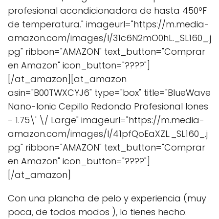
profesional acondicionadora de hasta 450ºF
de temperatura." imageurl="https://m.media-
amazon.com/images/I/31c6N2mO0hL._SL160_.j
pg" ribbon="AMAZON" text_button="Comprar
en Amazon" icon_button="????"]
[/at_amazon][at_amazon
asin="B00TWXCYJ6" type="box" title="BlueWave
Nano-Ionic Cepillo Redondo Profesional Iones
- 1.75\' \/ Large" imageurl="https://m.media-
amazon.com/images/I/41pfQoEaXZL._SL160_.j
pg" ribbon="AMAZON" text_button="Comprar
en Amazon" icon_button="????"]
[/at_amazon]
Con una plancha de pelo y experiencia (muy
poca, de todos modos ), lo tienes hecho.