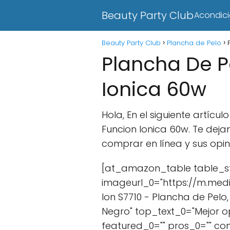
Beauty Party Club
Acondic
Beauty Party Club
Plancha de Pelo
Plancha De P
Ionica 60w
Hola, En el siguiente artí
Funcion Ionica 60w. Te de
comprar en línea y sus opin
[at_amazon_table table_st
imageurl_0="https://m.med
Ion S7710 - Plancha de Pelo,
Negro" top_text_0="Mejor 
featured_0="" pros_0="" co