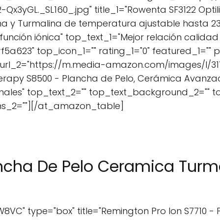
3yGL._SL160_.jpg" title_1="Rowenta SF3122 Optili
na y Turmalina de temperatura ajustable hasta 23
función iónica" top_text_1="Mejor relación calidad
a623" top_icon_1="" rating_1="0" featured_1="" pr
url_2="https://m.media-amazon.com/images/I/31Yi
erapy S8500 - Plancha de Pelo, Cerámica Avanzada
onales" top_text_2="" top_text_background_2="" to
ons_2=""][/at_amazon_table]
ancha De Pelo Ceramica Turm
C" type="box" title="Remington Pro Ion S7710 - 