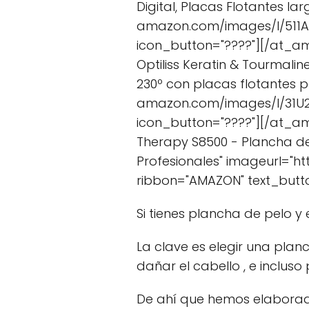
Digital, Placas Flotantes la
amazon.com/images/I/511A
icon_button="????"][/at_a
Optiliss Keratin & Tourmali
230º con placas flotantes p
amazon.com/images/I/31U2
icon_button="????"][/at_am
Therapy S8500 - Plancha de
Profesionales" imageurl="h
ribbon="AMAZON" text_but
Si tienes plancha de pelo y
La clave es elegir una planc
dañar el cabello , e inclus
De ahí que hemos elaborado