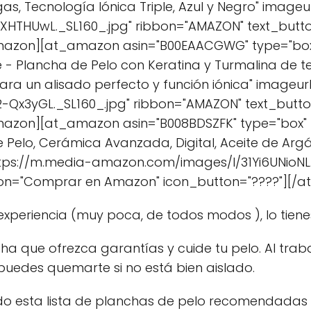
rgas, Tecnología Iónica Triple, Azul y Negro" image
XHTHUwL._SL160_.jpg" ribbon="AMAZON" text_but
mazon][at_amazon asin="B00EAACGWG" type="box" 
ne - Plancha de Pelo con Keratina y Turmalina de
ara un alisado perfecto y función iónica" imageur
-Qx3yGL._SL160_.jpg" ribbon="AMAZON" text_but
azon][at_amazon asin="B008BDSZFK" type="box" t
 Pelo, Cerámica Avanzada, Digital, Aceite de Argá
ttps://m.media-amazon.com/images/I/31Yi6UNioNL.
ton="Comprar en Amazon" icon_button="????"][/
 experiencia (muy poca, de todos modos ), lo tiene
ha que ofrezca garantías y cuide tu pelo. Al trabaj
o puedes quemarte si no está bien aislado.
 esta lista de planchas de pelo recomendadas q