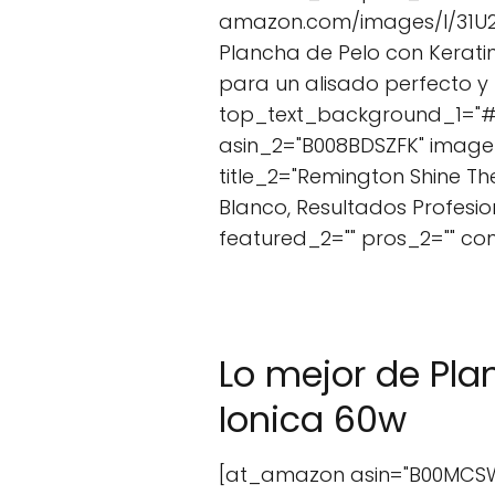
amazon.com/images/I/31U2-Qx
Plancha de Pelo con Kerati
para un alisado perfecto y 
top_text_background_1="#f5
asin_2="B008BDSZFK" image
title_2="Remington Shine Th
Blanco, Resultados Profesi
featured_2="" pros_2="" c
Lo mejor de Pl
Ionica 60w
[at_amazon asin="B00MCSW8V