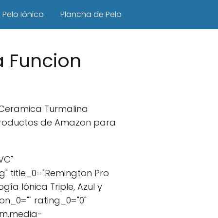
Pelo Iónico
Plancha de Pelo
a Funcion
o Ceramica Turmalina
 productos de Amazon para
VC"
" title_0="Remington Pro
gía Iónica Triple, Azul y
n_0="" rating_0="0"
//m.media-