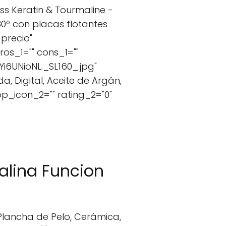
ss Keratin & Tourmaline -
0º con placas flotantes
 precio"
os_1="" cons_1=""
6UNioNL._SL160_.jpg"
, Digital, Aceite de Argán,
p_icon_2="" rating_2="0"
alina Funcion
Plancha de Pelo, Cerámica,