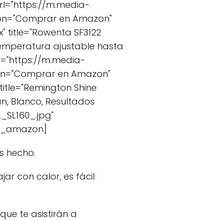
url="https://m.media-
ton="Comprar en Amazon"
title="Rowenta SF3122
 temperatura ajustable hasta
l="https://m.media-
ton="Comprar en Amazon"
itle="Remington Shine
n, Blanco, Resultados
_SL160_.jpg"
at_amazon]
s hecho.
ar con calor, es fácil
ue te asistirán a