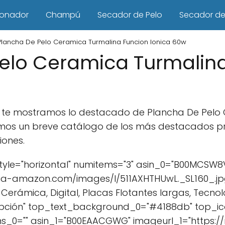
ionador
Champú
Secador de Pelo
Secador de 
Plancha De Pelo Ceramica Turmalina Funcion Ionica 60w
elo Ceramica Turmalin
culo te mostramos lo destacado de Plancha De Pel
jamos un breve catálogo de los más destacados
iones.
yle="horizontal" numitems="3" asin_0="B00MCSW8
ia-amazon.com/images/I/511AXHTHUwL._SL160_.jpg
 Cerámica, Digital, Placas Flotantes largas, Tecnolo
opción" top_text_background_0="#4188db" top_ico
ns_0="" asin_1="B00EAACGWG" imageurl_1="https: