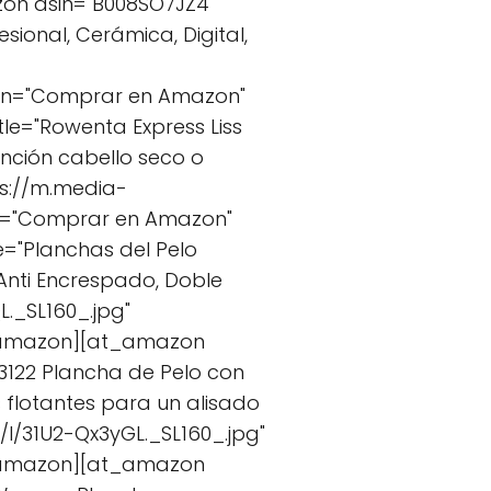
on asin="B008SO7JZ4"
sional, Cerámica, Digital,
ton="Comprar en Amazon"
le="Rowenta Express Liss
unción cabello seco o
ps://m.media-
on="Comprar en Amazon"
e="Planchas del Pelo
r Anti Encrespado, Doble
._SL160_.jpg"
t_amazon][at_amazon
F3122 Plancha de Pelo con
 flotantes para un alisado
/31U2-Qx3yGL._SL160_.jpg"
t_amazon][at_amazon