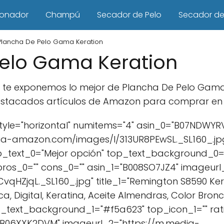
ionador
Champú
Secador de Pelo
Secador de 
Plancha De Pelo Gama Keration
Pelo Gama Keration
culo te exponemos lo mejor de Plancha De Pelo Gam
estacados artículos de Amazon para comprar en lí
yle="horizontal" numitems="4" asin_0="B07NDWYR
a-amazon.com/images/I/313UR8PEwSL._SL160_.jpg" 
p_text_0="Mejor opción" top_text_background_0=
 pros_0="" cons_0="" asin_1="B008SO7JZ4" imageurl
HZjqL._SL160_.jpg" title_1="Remington S8590 Ker
a, Digital, Keratina, Aceite Almendras, Color Bron
op_text_background_1="#f5a623" top_icon_1="" rati
="B06XXK2DVM" imageurl_2="https://m.media-