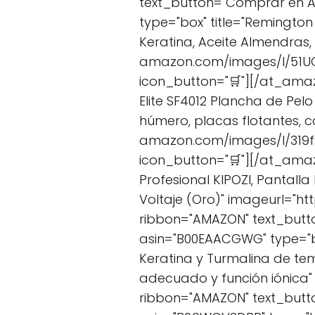
text_button="Comprar en 
type="box" title="Remington
Keratina, Aceite Almendras,
amazon.com/images/I/51UC
icon_button="🛒"][/at_amaz
Elite SF4012 Plancha de Pel
húmero, placas flotantes, 
amazon.com/images/I/319fs
icon_button="🛒"][/at_amaz
Profesional KIPOZI, Pantalla
Voltaje (Oro)" imageurl="h
ribbon="AMAZON" text_but
asin="B00EAACGWG" type="box
Keratina y Turmalina de te
adecuado y función iónica
ribbon="AMAZON" text_but