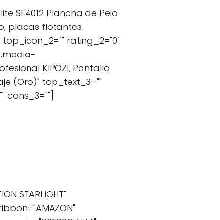
lite SF4012 Plancha de Pelo
, placas flotantes,
top_icon_2="" rating_2="0"
m.media-
fesional KIPOZI, Pantalla
aje (Oro)" top_text_3=""
" cons_3=""]
TION STARLIGHT"
 ribbon="AMAZON"