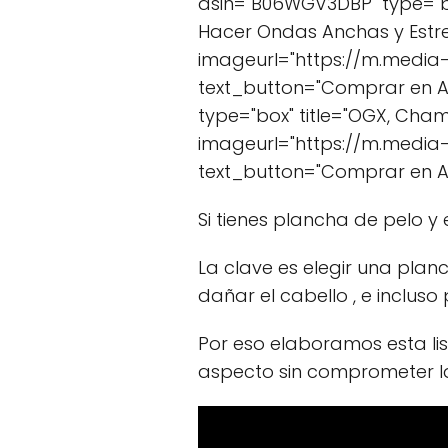
asin="B06WGV3DBP" type="bo
Hacer Ondas Anchas y Estre
imageurl="https://m.media
text_button="Comprar en 
type="box" title="OGX, Cham
imageurl="https://m.media
text_button="Comprar en A
Si tienes plancha de pelo y
La clave es elegir una planc
dañar el cabello , e inclus
Por eso elaboramos esta l
aspecto sin comprometer la 