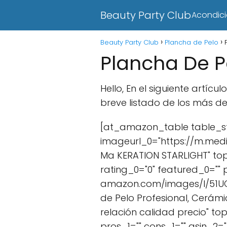
Beauty Party Club
Acondic
Beauty Party Club
Plancha de Pelo
Plancha De 
Hello, En el siguiente artí
breve listado de los más d
[at_amazon_table table_st
imageurl_0="https://m.medi
Ma KERATION STARLIGHT" to
rating_0="0" featured_0=""
amazon.com/images/I/51UCvq
de Pelo Profesional, Cerámic
relación calidad precio" t
pros_1="" cons_1="" asin_2