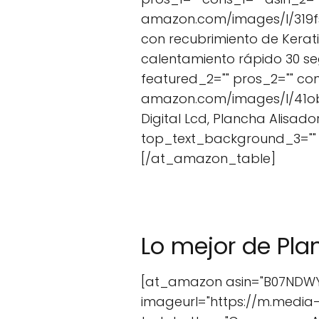
amazon.com/images/I/319fsY1
con recubrimiento de Kerati
calentamiento rápido 30 se
featured_2="" pros_2="" co
amazon.com/images/I/41ob+9I
Digital Lcd, Plancha Alisado
top_text_background_3="" t
[/at_amazon_table]
Lo mejor de Pl
[at_amazon asin="B07NDWYRV
imageurl="https://m.media