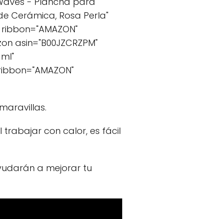
 Waves - Plancha para
de Cerámica, Rosa Perla"
 ribbon="AMAZON"
on asin="B00JZCRZPM"
 ml"
 ribbon="AMAZON"
maravillas.
trabajar con calor, es fácil
yudarán a mejorar tu