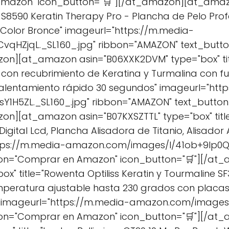
Amazon" icon_button="🛒"][/at_amazon][at_amaz
 S8590 Keratin Therapy Pro - Plancha de Pelo Profe
 Color Bronce" imageurl="https://m.media-
vqHZjqL._SL160_.jpg" ribbon="AMAZON" text_but
on][at_amazon asin="B06XXK2DVM" type="box" tit
o con recubrimiento de Keratina y Turmalina con f
calentamiento rápido 30 segundos" imageurl="htt
Y1H5ZL._SL160_.jpg" ribbon="AMAZON" text_butt
on][at_amazon asin="B07KXSZTTL" type="box" titl
 Digital Lcd, Plancha Alisadora de Titanio, Alisado
ttps://m.media-amazon.com/images/I/41ob+9Ip0QL
ton="Comprar en Amazon" icon_button="🛒"][/a
" title="Rowenta Optiliss Keratin y Tourmaline S
mperatura ajustable hasta 230 grados con placas
" imageurl="https://m.media-amazon.com/images/I
ton="Comprar en Amazon" icon_button="🛒"][/a