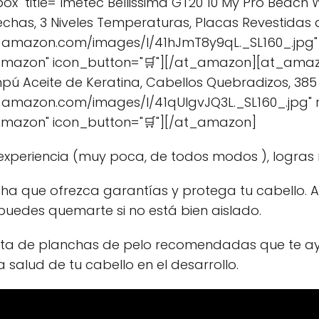
x" title="Imetec Bellissima GT20 10 My Pro Beach
chas, 3 Niveles Temperaturas, Placas Revestidas 
-amazon.com/images/I/41hJmT8y9qL._SL160_.jpg"
Amazon" icon_button="🛒"][/at_amazon][at_amaz
pú Aceite de Keratina, Cabellos Quebradizos, 385
-amazon.com/images/I/41qUlgvJQ3L._SL160_.jpg"
mazon" icon_button="🛒"][/at_amazon]
 experiencia (muy poca, de todos modos ), logras 
ha que ofrezca garantías y protega tu cabello. Al 
o puedes quemarte si no está bien aislado.
ista de planchas de pelo recomendadas que te a
salud de tu cabello en el desarrollo.