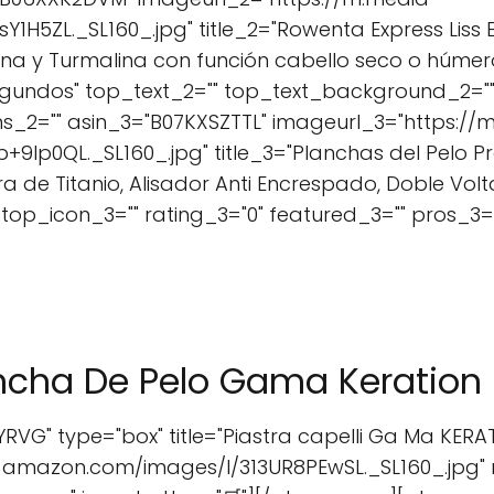
H5ZL._SL160_.jpg" title_2="Rowenta Express Liss E
na y Turmalina con función cabello seco o húmero
gundos" top_text_2="" top_text_background_2="" 
ns_2="" asin_3="B07KXSZTTL" imageurl_3="https://
p0QL._SL160_.jpg" title_3="Planchas del Pelo Pro
ra de Titanio, Alisador Anti Encrespado, Doble Volt
op_icon_3="" rating_3="0" featured_3="" pros_3="
ancha De Pelo Gama Keration
G" type="box" title="Piastra capelli Ga Ma KERA
-amazon.com/images/I/313UR8PEwSL._SL160_.jpg"