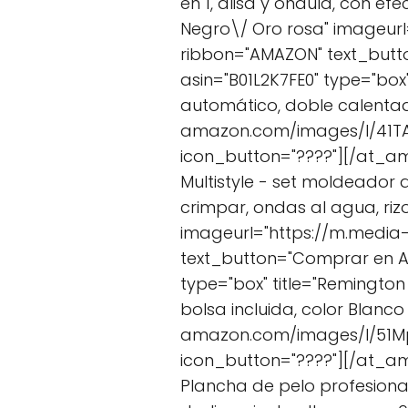
en 1, alisa y ondula, con ef
Negro\/ Oro rosa" imageur
ribbon="AMAZON" text_but
asin="B01L2K7FE0" type="box
automático, doble calentad
amazon.com/images/I/41TA
icon_button="????"][/at_a
Multistyle - set moldeador 
crimpar, ondas al agua, ri
imageurl="https://m.media
text_button="Comprar en 
type="box" title="Remington
bolsa incluida, color Blanc
amazon.com/images/I/51Mp
icon_button="????"][/at_am
Plancha de pelo profesional