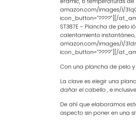
eramic, 6 temperaturas de 1
amazon.com/images/I/31qQ
icon_button="????"][/at_am
ST387E – Plancha de pelo i
calentamiento instantáneo,
amazon.com/images/I/31dnx
icon_button="????"][/at_a
Con una plancha de pelo y u
La clave es elegir una planc
dañar el cabello , e inclus
De ahí que elaboramos esta
aspecto sin poner en una s