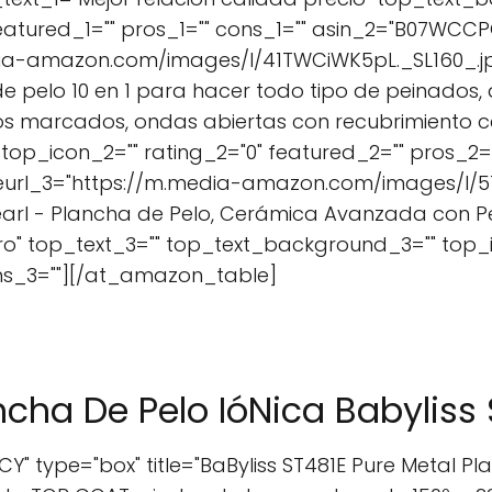
featured_1="" pros_1="" cons_1="" asin_2="B07WCC
ia-amazon.com/images/I/41TWCiWK5pL._SL160_.jpg"
de pelo 10 en 1 para hacer todo tipo de peinados, a
zos marcados, ondas abiertas con recubrimiento c
op_icon_2="" rating_2="0" featured_2="" pros_2="
url_3="https://m.media-amazon.com/images/I/51
arl - Plancha de Pelo, Cerámica Avanzada con Per
gro" top_text_3="" top_text_background_3="" top_i
ons_3=""][/at_amazon_table]
ncha De Pelo IóNica Babyliss
" type="box" title="BaByliss ST481E Pure Metal Pl