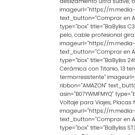
deslizamiento ultra suave,
imageurl="https://m.media
text_button="Comprar en A
type="box" title="BaByliss 
pelo, cable profesional gir
imageurl="https://m.media
text_button="Comprar en 
type="box" title="BaByliss 
Cerámica con Titanio, 13 t
termorresistente" imageur
ribbon="AMAZON" text_but
asin="B07YWMFMYQ" type="box
Voltaje para Viajes, Placas
imageurl="https://m.media
text_button="Comprar en 
type="box" title="BaByliss S