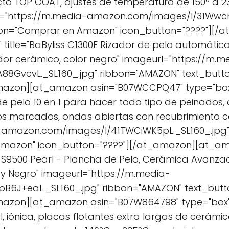
ecto TOP COAT, ajustes de temperatura de 150º a 23
l="https://m.media-amazon.com/images/I/31WwcnA
ton="Comprar en Amazon" icon_button="????"][
" title="BaByliss C1300E Rizador de pelo automátic
or cerámico, color negro" imageurl="https://m.m
88GvcvL._SL160_.jpg" ribbon="AMAZON" text_but
mazon][at_amazon asin="B07WCCPQ47" type="box" 
de pelo 10 en 1 para hacer todo tipo de peinados, a
zos marcados, ondas abiertas con recubrimiento 
-amazon.com/images/I/41TWCiWK5pL._SL160_.jpg
Amazon" icon_button="????"][/at_amazon][at_am
 S9500 Pearl - Plancha de Pelo, Cerámica Avanzada
o y Negro" imageurl="https://m.media-
B6J+eaL._SL160_.jpg" ribbon="AMAZON" text_but
azon][at_amazon asin="B07W864798" type="box" t
, iónica, placas flotantes extra largas de cerámic