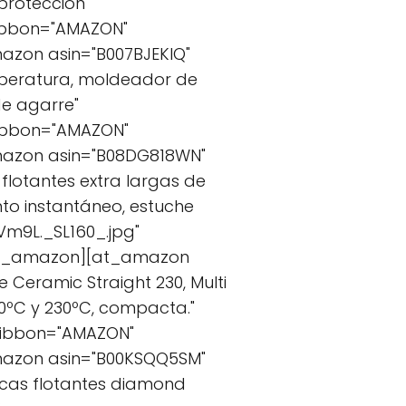
protección"
ribbon="AMAZON"
azon asin="B007BJEKIQ"
emperatura, moldeador de
de agarre"
ribbon="AMAZON"
mazon asin="B08DG818WN"
 flotantes extra largas de
to instantáneo, estuche
m9L._SL160_.jpg"
/at_amazon][at_amazon
 Ceramic Straight 230, Multi
00ºC y 230ºC, compacta."
 ribbon="AMAZON"
mazon asin="B00KSQQ5SM"
placas flotantes diamond