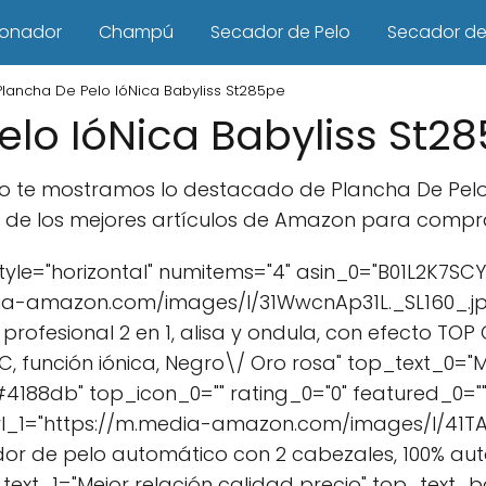
ionador
Champú
Secador de Pelo
Secador de 
Plancha De Pelo IóNica Babyliss St285pe
elo IóNica Babyliss St2
cto te mostramos lo destacado de Plancha De Pelo 
de los mejores artículos de Amazon para comprar 
le="horizontal" numitems="4" asin_0="B01L2K7SCY
a-amazon.com/images/I/31WwcnAp31L._SL160_.jpg" 
profesional 2 en 1, alisa y ondula, con efecto TOP
, función iónica, Negro\/ Oro rosa" top_text_0="M
88db" top_icon_0="" rating_0="0" featured_0=""
url_1="https://m.media-amazon.com/images/I/41TA
zador de pelo automático con 2 cabezales, 100% a
_text_1="Mejor relación calidad precio" top_text