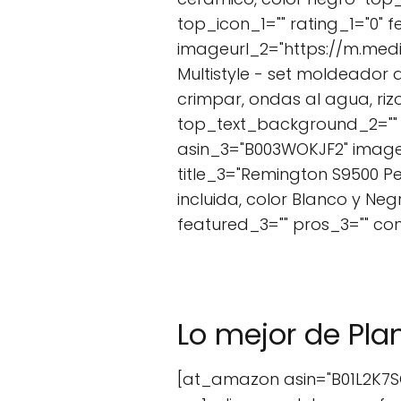
top_icon_1="" rating_1="0" 
imageurl_2="https://m.med
Multistyle - set moldeador 
crimpar, ondas al agua, ri
top_text_background_2="" t
asin_3="B003WOKJF2" image
title_3="Remington S9500 Pe
incluida, color Blanco y Ne
featured_3="" pros_3="" c
Lo mejor de Pla
[at_amazon asin="B01L2K7SCY