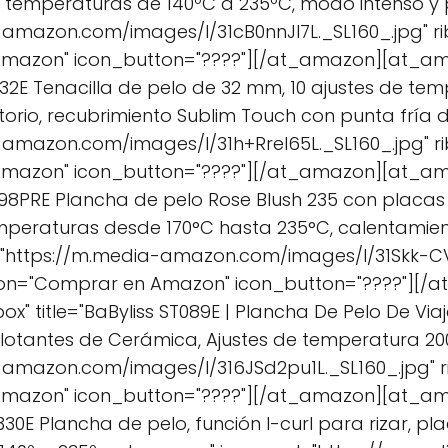
 6 temperaturas de 140ºC a 235ºC, modo intenso y 
-amazon.com/images/I/31cB0nnJl7L._SL160_.jpg" 
mazon" icon_button="????"][/at_amazon][at_am
C332E Tenacilla de pelo de 32 mm, 10 ajustes de t
atorio, recubrimiento Sublim Touch con punta fría 
-amazon.com/images/I/31h+RreI65L._SL160_.jpg" 
Amazon" icon_button="????"][/at_amazon][at_a
2498PRE Plancha de pelo Rose Blush 235 con placas
emperaturas desde 170°C hasta 235°C, calentamien
l="https://m.media-amazon.com/images/I/31Skk-CV
ton="Comprar en Amazon" icon_button="????"][
" title="BaByliss ST089E | Plancha De Pelo De Viaje
 flotantes de Cerámica, Ajustes de temperatura 2
-amazon.com/images/I/316JSd2pu1L._SL160_.jpg"
Amazon" icon_button="????"][/at_amazon][at_a
T330E Plancha de pelo, función I-curl para rizar, 