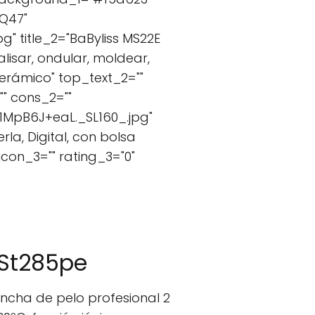
PQ47"
 title_2="BaByliss MS22E
lisar, ondular, moldear,
erámico" top_text_2=""
" cons_2=""
MpB6J+eaL._SL160_.jpg"
la, Digital, con bolsa
con_3="" rating_3="0"
 St285pe
ancha de pelo profesional 2