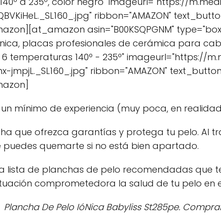
40º a 235º, color negro" imageurl="https://m.med
BVKiHeL._SL160_.jpg" ribbon="AMAZON" text_but
azon][at_amazon asin="B00KSQPGNM" type="box" ti
ónica, placas profesionales de cerámica para cab
 6 temperaturas 140º - 235º" imageurl="https://m
-jmpjL._SL160_.jpg" ribbon="AMAZON" text_butt
mazon]
n mínimo de experiencia (muy poca, en realidad )
ha que ofrezca garantías y protega tu pelo. Al tra
ive puedes quemarte si no está bien apartado.
 lista de planchas de pelo recomendadas que te 
ituación comprometedora la salud de tu pelo en el
Plancha De Pelo IóNica Babyliss St285pe. Comprar