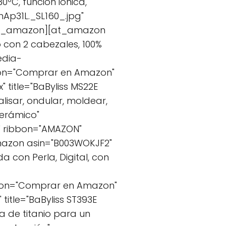
0ºC, función iónica,
p31L._SL160_.jpg"
/at_amazon][at_amazon
o con 2 cabezales, 100%
edia-
ton="Comprar en Amazon"
title="BaByliss MS22E
lisar, ondular, moldear,
cerámico"
" ribbon="AMAZON"
azon asin="B003WOKJF2"
 con Perla, Digital, con
ton="Comprar en Amazon"
itle="BaByliss ST393E
a de titanio para un