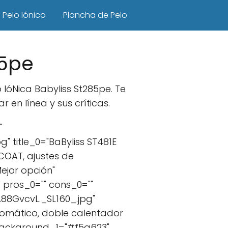
Pelo Iónico
Plancha de Pelo
85pe
IóNica Babyliss St285pe. Te
en línea y sus críticas.
"
title_0="BaByliss ST481E
 COAT, ajustes de
ejor opción"
 pros_0="" cons_0=""
88GvcvL._SL160_.jpg"
utomático, doble calentador
_background_1="#f5a623"