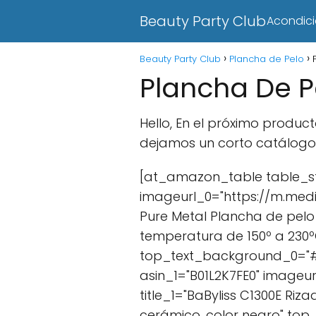
Beauty Party Club
Acondic
Beauty Party Club
Plancha de Pelo
Plancha De P
Hello, En el próximo produ
dejamos un corto catálogo 
[at_amazon_table table_sty
imageurl_0="https://m.medi
Pure Metal Plancha de pelo 
temperatura de 150º a 230ºC
top_text_background_0="#41
asin_1="B01L2K7FE0" image
title_1="BaByliss C1300E Ri
cerámico, color negro" top