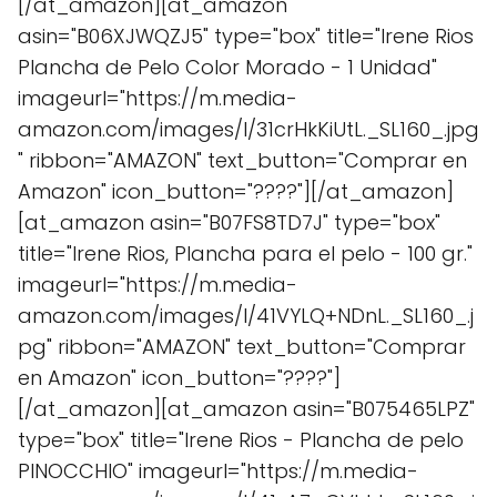
[/at_amazon][at_amazon
asin="B06XJWQZJ5" type="box" title="Irene Rios
Plancha de Pelo Color Morado - 1 Unidad"
imageurl="https://m.media-
amazon.com/images/I/31crHkKiUtL._SL160_.jpg
" ribbon="AMAZON" text_button="Comprar en
Amazon" icon_button="????"][/at_amazon]
[at_amazon asin="B07FS8TD7J" type="box"
title="Irene Rios, Plancha para el pelo - 100 gr."
imageurl="https://m.media-
amazon.com/images/I/41VYLQ+NDnL._SL160_.j
pg" ribbon="AMAZON" text_button="Comprar
en Amazon" icon_button="????"]
[/at_amazon][at_amazon asin="B075465LPZ"
type="box" title="Irene Rios - Plancha de pelo
PINOCCHIO" imageurl="https://m.media-