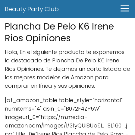
Beauty Party Club
Plancha De Pelo K6 Irene
Rios Opiniones
Hola, En el siguiente producto te exponemos
lo destacado de Plancha De Pelo K6 Irene
Rios Opiniones. Te dejamos un corto listado de
los mejores modelos de Amazon para
comprar en línea y sus opiniones.
[at_amazon_table table_style="horizontal"
numitems="4" asin_0="B072F4ZP5W"
imageurl_0="https://m.media-
amazon.com/images/I/31yQUI8Ub5L._SL160_.j
pg" title_0="Irene Rios Plancha de Pelo, Rosa -