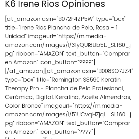
K6 Irene Rios Opiniones
[at_amazon asin="B072F4ZP5W" type="box"
title="Irene Rios Plancha de Pelo, Rosa - 1
Unidad" imageurl="https://m.media-
amazon.com/images/I/31yQUI8Ub5L._SL160_.j
pg" ribbon="AMAZON" text_button="Comprar
en Amazon" icon_button="????"]
[/at_amazon][at_amazon asin="B008SO7JZ4"
type="box" title="Remington S8590 Keratin
Therapy Pro - Plancha de Pelo Profesional,
Cerámica, Digital, Keratina, Aceite Almendras,
Color Bronce" imageurl="https://m.media-
amazon.com/images/I/51UCvqHZjqL._SL160_.j
pg" ribbon="AMAZON" text_button="Comprar
en Amazon" icon_button="????"]