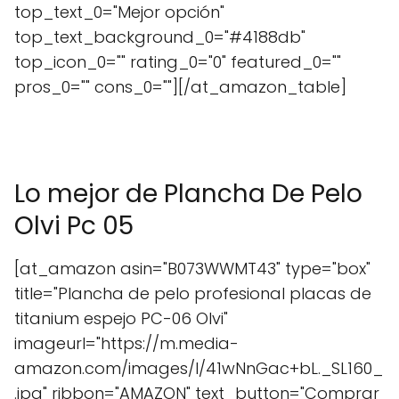
top_text_0="Mejor opción"
top_text_background_0="#4188db"
top_icon_0="" rating_0="0" featured_0=""
pros_0="" cons_0=""][/at_amazon_table]
Lo mejor de Plancha De Pelo
Olvi Pc 05
[at_amazon asin="B073WWMT43" type="box"
title="Plancha de pelo profesional placas de
titanium espejo PC-06 Olvi"
imageurl="https://m.media-
amazon.com/images/I/41wNnGac+bL._SL160_
.jpg" ribbon="AMAZON" text_button="Comprar