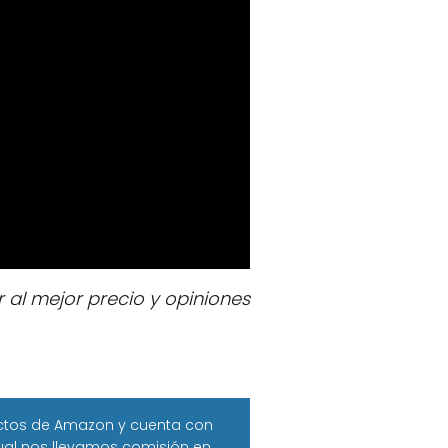
r al mejor precio y opiniones
uctos de Amazon y cuenta con
cual nos llevamos comisión en