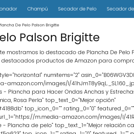
ionador
Champú
Secador de Pelo
Secador de 
Plancha De Pelo Palson Brigitte
lo Palson Brigitte
lo te mostramos lo destacado de Plancha De Pelo P
s destacados productos de Amazon para comprar e
yle="horizontal" numitems="2" asin_0="B06WGV3D
a-amazon.com/images/I/41hJmT8y9qL._SL160_.jpg" 
 - Plancha para Hacer Ondas Anchas y Estrechas,
ica, Rosa Perla" top_text_0="Mejor opción"
88db" top_icon_0="" rating_0="0" featured_0=""
url_1="https://m.media-amazon.com/images/I/41R
e - Plancha de pelo" top_text_1="Mejor relación ca
623" top_icon_1="" rating_1="0" featured_1="" pr