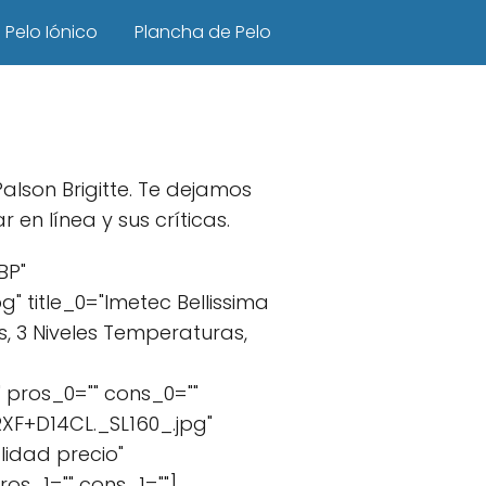
Pelo Iónico
Plancha de Pelo
alson Brigitte. Te dejamos
n línea y sus críticas.
BP"
title_0="Imetec Bellissima
 3 Niveles Temperaturas,
 pros_0="" cons_0=""
XF+D14CL._SL160_.jpg"
lidad precio"
os_1="" cons_1=""]