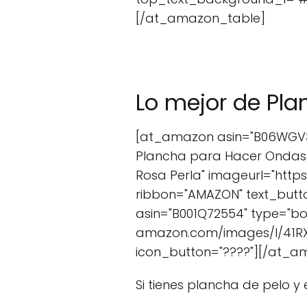
[/at_amazon_table]
Lo mejor de Pla
[at_amazon asin="B06WGV3DB
Plancha para Hacer Ondas A
Rosa Perla" imageurl="htt
ribbon="AMAZON" text_but
asin="B001Q72554" type="box
amazon.com/images/I/41RX
icon_button="????"][/at_a
Si tienes plancha de pelo y 