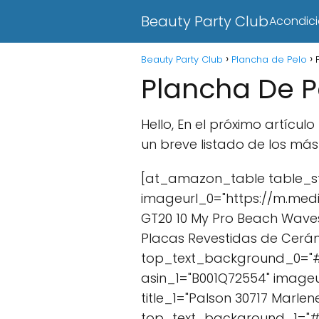
Beauty Party Club
Acondic
Beauty Party Club
Plancha de Pelo
Plancha De Pe
Hello, En el próximo artícu
un breve listado de los má
[at_amazon_table table_st
imageurl_0="https://m.medi
GT20 10 My Pro Beach Waves
Placas Revestidas de Cerám
top_text_background_0="#41
asin_1="B001Q72554" image
title_1="Palson 30717 Marlen
top_text_background_1="#f5a