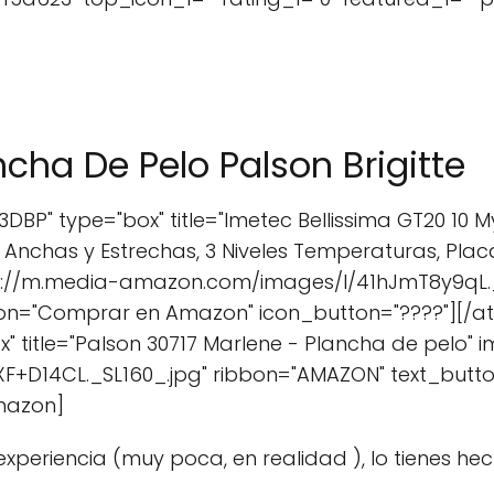
ncha De Pelo Palson Brigitte
P" type="box" title="Imetec Bellissima GT20 10 
nchas y Estrechas, 3 Niveles Temperaturas, Plac
ps://m.media-amazon.com/images/I/41hJmT8y9qL._
ton="Comprar en Amazon" icon_button="????"][
" title="Palson 30717 Marlene - Plancha de pelo" 
F+D14CL._SL160_.jpg" ribbon="AMAZON" text_but
mazon]
experiencia (muy poca, en realidad ), lo tienes hec