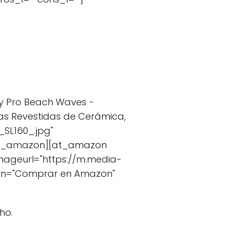
My Pro Beach Waves -
as Revestidas de Cerámica,
SL160_.jpg"
/at_amazon][at_amazon
imageurl="https://m.media-
ton="Comprar en Amazon"
ho.