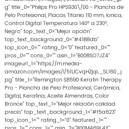
g" title_0="Philips Pro HPS930\/00 - Plancha de
Pelo Profesional, Placas Titanio 110 mm, Ionica,
Control Digital Temperatura 140º a 230º,
Negro" top_text_0="Mejor opción"
top_text_background_0="#4188db"
top_icon_0="" rating_0="0" featured_0=""
pros_0="" cons_0="" asin_1="B008SO7JZ4"
imageurl_1="https://m.media-
amazon.com/images/I/51UCvqHZjqL._SL160_.j
pg" title_1="Remington S8590 Keratin Therapy
Pro - Plancha de Pelo Profesional, Cerámica,
Digital, Keratina, Aceite Almendras, Color
Bronce" top_text_1="Mejor relación calidad
precio" top_text_background_1="#f5a623"
top_icon_1="" rating_1="0" featured_1=""
pros_1="" cons_1="" asin_2="B00M469L4Y"