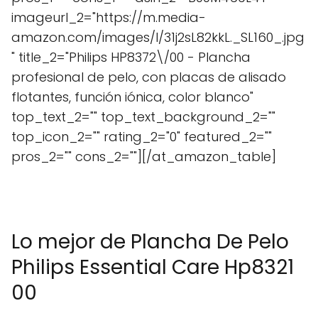
imageurl_2="https://m.media-
amazon.com/images/I/31j2sL82kkL._SL160_.jpg
" title_2="Philips HP8372\/00 - Plancha
profesional de pelo, con placas de alisado
flotantes, función iónica, color blanco"
top_text_2="" top_text_background_2=""
top_icon_2="" rating_2="0" featured_2=""
pros_2="" cons_2=""][/at_amazon_table]
Lo mejor de Plancha De Pelo
Philips Essential Care Hp8321
00