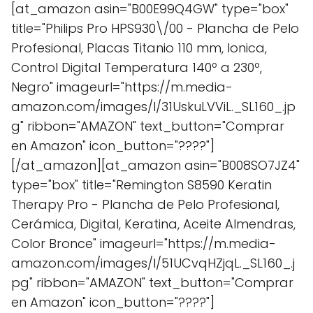
[at_amazon asin="B00E99Q4GW" type="box"
title="Philips Pro HPS930\/00 - Plancha de Pelo
Profesional, Placas Titanio 110 mm, Ionica,
Control Digital Temperatura 140º a 230º,
Negro" imageurl="https://m.media-
amazon.com/images/I/31UskuLVViL._SL160_.jp
g" ribbon="AMAZON" text_button="Comprar
en Amazon" icon_button="????"]
[/at_amazon][at_amazon asin="B008SO7JZ4"
type="box" title="Remington S8590 Keratin
Therapy Pro - Plancha de Pelo Profesional,
Cerámica, Digital, Keratina, Aceite Almendras,
Color Bronce" imageurl="https://m.media-
amazon.com/images/I/51UCvqHZjqL._SL160_.j
pg" ribbon="AMAZON" text_button="Comprar
en Amazon" icon_button="????"]