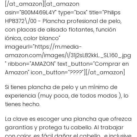
[/at_amazon][at_amazon
asin="B00M469L4Y" type="box" title="Philips
HP8372\/00 - Plancha profesional de pelo,
con placas de alisado flotantes, función
iónica, color blanco"
imageurl="https://m.media-
amazon.com/images/I/31j2sL82kkL._SL160_.jpg
" ribbon="AMAZON" text_button="Comprar en
Amazon" icon_button="????"][/at_amazon]
Si tienes plancha de pelo y un mínimo de
experiencia (muy poca, de todos modos ), lo
tienes hecho.
La clave es escoger una plancha que ofrezca
garantías y protega tu cabello. Al trabajar
con calor, es fácil dañar el cabello , e inclusive