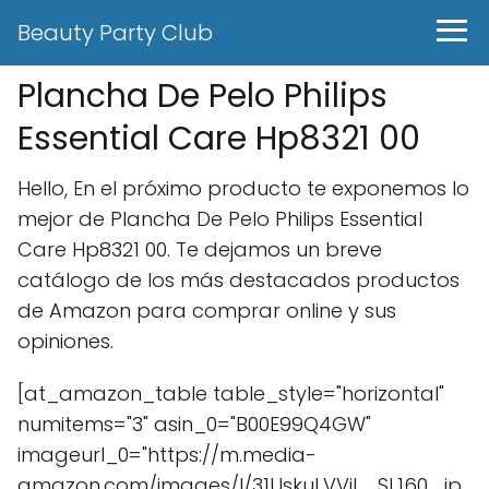
Beauty Party Club
Plancha De Pelo Philips
Essential Care Hp8321 00
Hello, En el próximo producto te exponemos lo
mejor de Plancha De Pelo Philips Essential
Care Hp8321 00. Te dejamos un breve
catálogo de los más destacados productos
de Amazon para comprar online y sus
opiniones.
[at_amazon_table table_style="horizontal"
numitems="3" asin_0="B00E99Q4GW"
imageurl_0="https://m.media-
amazon.com/images/I/31UskuLVViL._SL160_.jp