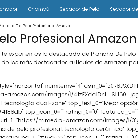
ionador
Champú
Secador de Pelo
Secador de 
Plancha De Pelo Profesional Amazon
elo Profesional Amazon
culo te exponemos lo destacado de Plancha De Pelo
 de los más destacados artículos de Amazon par
le="horizontal" numitems="4" asin_0="B078JSXDPL
a-amazon.com/images/I/41zEXdalDnL._SL160_.jpg"
l, tecnología dual-zone" top_text_0="Mejor opción
88db" top_icon_0="" rating_0="0" featured_0=""
url_1="https://m.media-amazon.com/images/I/31g
ncha de pelo profesional, tecnología cerámica" top
ackground_1="#f5a623" top_icon_1="" rating_1="0" 