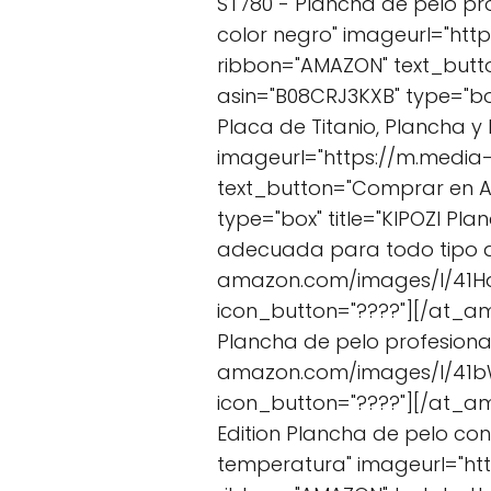
ST780 - Plancha de pelo pro
color negro" imageurl="ht
ribbon="AMAZON" text_but
asin="B08CRJ3KXB" type="box
Placa de Titanio, Plancha y
imageurl="https://m.media
text_button="Comprar en 
type="box" title="KIPOZI Pla
adecuada para todo tipo de
amazon.com/images/I/41Hd
icon_button="????"][/at_a
Plancha de pelo profesiona
amazon.com/images/I/41bW
icon_button="????"][/at_am
Edition Plancha de pelo co
temperatura" imageurl="ht