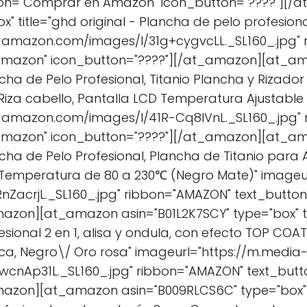
ton="Comprar en Amazon" icon_button="????"][
" title="ghd original - Plancha de pelo profesion
-amazon.com/images/I/31g+cygvcLL._SL160_.jpg"
Amazon" icon_button="????"][/at_amazon][at_am
ncha de Pelo Profesional, Titanio Plancha y Rizador
y Riza cabello, Pantalla LCD Temperatura Ajustable
-amazon.com/images/I/41R-Cq8IVnL._SL160_.jpg"
Amazon" icon_button="????"][/at_amazon][at_am
ncha de Pelo Profesional, Plancha de Titanio para Al
n Temperatura de 80 a 230℃ (Negro Mate)" imageu
ZacrjL._SL160_.jpg" ribbon="AMAZON" text_butt
azon][at_amazon asin="B01L2K7SCY" type="box" tit
sional 2 en 1, alisa y ondula, con efecto TOP COA
nica, Negro\/ Oro rosa" imageurl="https://m.media
cnAp31L._SL160_.jpg" ribbon="AMAZON" text_but
azon][at_amazon asin="B009RLCS6C" type="box" ti