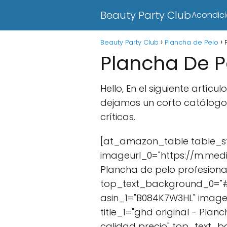
Beauty Party Club
Acondic
Beauty Party Club
Plancha de Pelo
Plancha De P
Hello, En el siguiente artí
dejamos un corto catálogo
críticas.
[at_amazon_table table_sty
imageurl_0="https://m.medi
Plancha de pelo profesiona
top_text_background_0="#41
asin_1="B084K7W3HL" image
title_1="ghd original - Pla
calidad precio" top_text_b