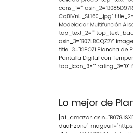
cons_1="" asin_2="B085D97
Cq8IVnL._SL160_.jpg" title_2
Modelador Multifunción Alis
top_text_2="" top_text_bac
asin_3="B07LBCQZ2Y" image
title_3="KIPOZI Plancha de P
Pantalla Digital con Tempe
top_icon_3="" rating_3="0"
Lo mejor de Pla
[at_amazon asin="B078JSXDP
dual-zone" imageurl="http