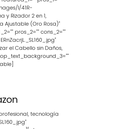
mages/I/41R-
a y Rizador 2 en 1,
a Ajustable (Oro Rosa)"
_2="" pros_2="" cons_2=""
RnZacrjL._SL160_.jpg"
zar el Cabello sin Daños,
 top_text_background_3=""
able]
azon
rofesional, tecnología
L160_.jpg"