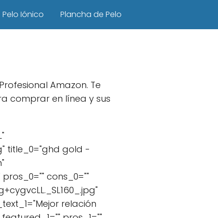
Pelo Iónico
Plancha de Pelo
 Profesional Amazon. Te
a comprar en línea y sus
"
 title_0="ghd gold -
"
 pros_0="" cons_0=""
+cygvcLL._SL160_.jpg"
_text_1="Mejor relación
featured_1="" pros_1=""