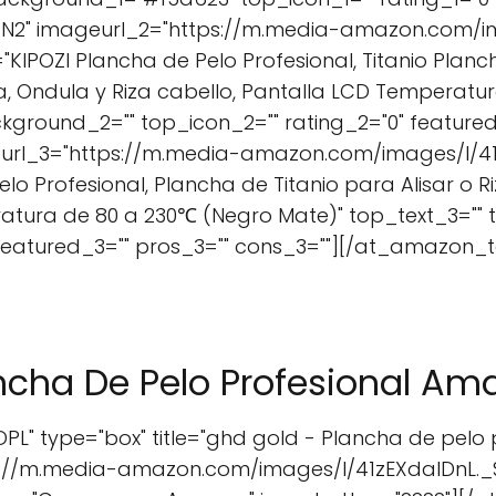
RN2" imageurl_2="https://m.media-amazon.com/i
="KIPOZI Plancha de Pelo Profesional, Titanio Planch
a, Ondula y Riza cabello, Pantalla LCD Temperatur
kground_2="" top_icon_2="" rating_2="0" featured
url_3="https://m.media-amazon.com/images/I/41E
elo Profesional, Plancha de Titanio para Alisar o Ri
ratura de 80 a 230℃ (Negro Mate)" top_text_3=""
 featured_3="" pros_3="" cons_3=""][/at_amazon_t
ncha De Pelo Profesional Am
L" type="box" title="ghd gold - Plancha de pelo p
s://m.media-amazon.com/images/I/41zEXdalDnL._S