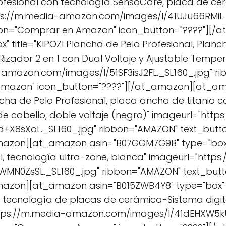
fesional con tecnología SensoCare, placa de cerá
tps://m.media-amazon.com/images/I/41UJu66RMiL._
ton="Comprar en Amazon" icon_button="????"][
" title="KIPOZI Plancha de Pelo Profesional, Planc
 Rizador 2 en 1 con Dual Voltaje y Ajustable Tempe
-amazon.com/images/I/51SF3isJ2FL._SL160_.jpg" r
Amazon" icon_button="????"][/at_amazon][at_am
ncha de Pelo Profesional, placa ancha de titanio co
 cabello, doble voltaje (negro)" imageurl="http
+X8sXoL._SL160_.jpg" ribbon="AMAZON" text_but
mazon][at_amazon asin="B07GGM7G9B" type="box" 
l, tecnología ultra-zone, blanca" imageurl="https
MN0ZsSL._SL160_.jpg" ribbon="AMAZON" text_bu
azon][at_amazon asin="B015ZWB4Y8" type="box" ti
n tecnología de placas de cerámica-Sistema digit
tps://m.media-amazon.com/images/I/41dEHXW5kUL