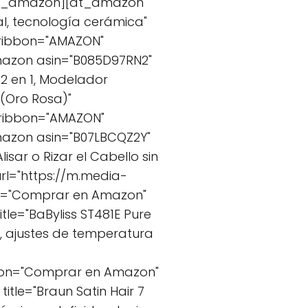
/at_amazon][at_amazon
al, tecnología cerámica"
 ribbon="AMAZON"
azon asin="B085D97RN2"
 2 en 1, Modelador
 (Oro Rosa)"
 ribbon="AMAZON"
azon asin="B07LBCQZ2Y"
isar o Rizar el Cabello sin
rl="https://m.media-
on="Comprar en Amazon"
le="BaByliss ST481E Pure
T, ajustes de temperatura
-
ton="Comprar en Amazon"
tle="Braun Satin Hair 7