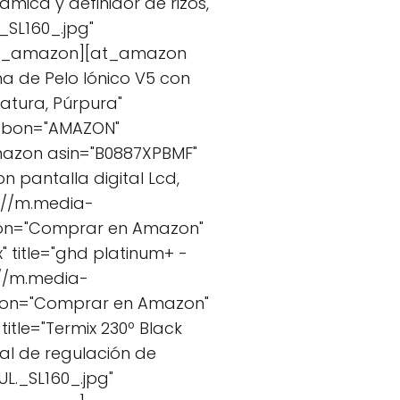
mica y definidor de rizos,
SL160_.jpg"
/at_amazon][at_amazon
ha de Pelo Iónico V5 con
ratura, Púrpura"
ibbon="AMAZON"
azon asin="B0887XPBMF"
n pantalla digital Lcd,
s://m.media-
ton="Comprar en Amazon"
title="ghd platinum+ -
://m.media-
tton="Comprar en Amazon"
tle="Termix 230º Black
al de regulación de
._SL160_.jpg"