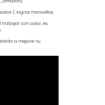
at_amazon]
dos ), logras maravillas.
 trabajar con calor, es
.
stirán a mejorar tu