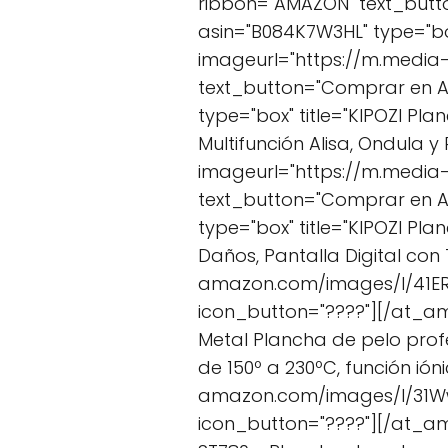
ribbon="AMAZON" text_but
asin="B084K7W3HL" type="box
imageurl="https://m.media
text_button="Comprar en 
type="box" title="KIPOZI Pla
Multifunción Alisa, Ondula 
imageurl="https://m.media
text_button="Comprar en 
type="box" title="KIPOZI Pla
Daños, Pantalla Digital co
amazon.com/images/I/41ERn
icon_button="????"][/at_am
Metal Plancha de pelo profe
de 150º a 230ºC, función ió
amazon.com/images/I/31Ww
icon_button="????"][/at_am